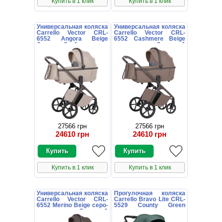
Купить в 1 клик
Купить в 1 клик
Универсальная коляска
Универсальная коляска
Carrello Vector CRL-
Carrello Vector CRL-
6552 Angora Beige
6552 Cashmere Beige
бежевая 2 в 1 люлька и
коричневая 2 в 1
блок
люлька и блок
27566 грн
27566 грн
24610 грн
24610 грн
Купить в 1 клик
Купить в 1 клик
Универсальная коляска
Прогулочная коляска
Carrello Vector CRL-
Carrello Bravo Lite CRL-
6552 Merino Beige серо-
5529 County Green
коричневая 2 в 1
зеленая с
люлька и блок
подстаканником