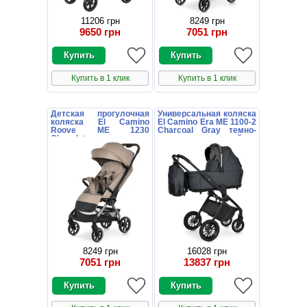
11206 грн
8249 грн
9650 грн
7051 грн
Купить в 1 клик
Купить в 1 клик
Детская прогулочная
Универсальная коляска
коляска El Camino
El Camino Era ME 1100-2
Roove ME 1230
Charcoal Gray темно-
Chocolate коричневая
серая с люлькой и
блоком
8249 грн
16028 грн
7051 грн
13837 грн