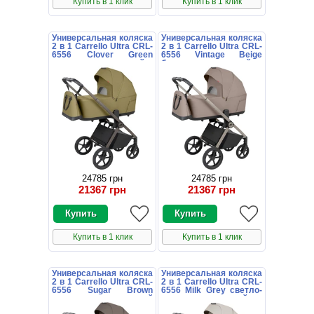
Купить в 1 клик
Купить в 1 клик
Универсальная коляска
Универсальная коляска
2 в 1 Carrello Ultra CRL-
2 в 1 Carrello Ultra CRL-
6556 Clover Green
6556 Vintage Beige
оливковая с люлькой и
бежевая с люлькой и
блоком
блоком
24785 грн
24785 грн
21367 грн
21367 грн
Купить в 1 клик
Купить в 1 клик
Универсальная коляска
Универсальная коляска
2 в 1 Carrello Ultra CRL-
2 в 1 Carrello Ultra CRL-
6556 Sugar Brown
6556 Milk Grey светло-
коричневая с люлькой
серая с люлькой и
и блоком
блоком