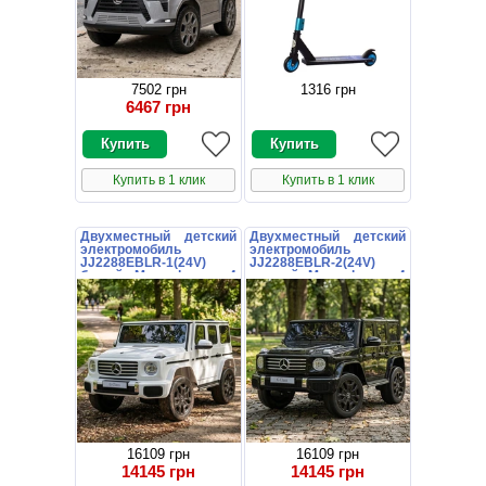
7502 грн
1316 грн
6467 грн
Купить в 1 клик
Купить в 1 клик
Двухместный детский
Двухместный детский
электромобиль
электромобиль
JJ2288EBLR-1(24V)
JJ2288EBLR-2(24V)
белый Mercedes с 4
черный Mercedes с 4
моторами
моторами
16109 грн
16109 грн
14145 грн
14145 грн