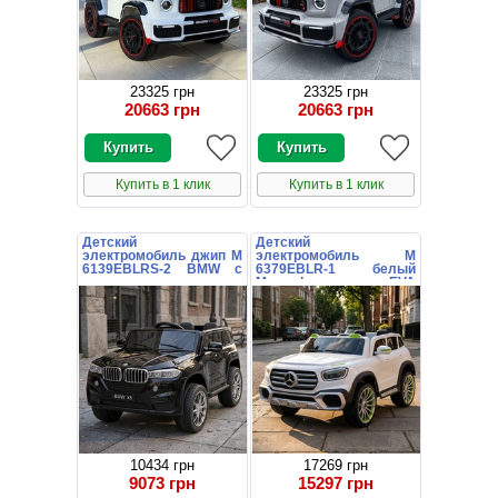
23325 грн
23325 грн
20663 грн
20663 грн
Купить в 1 клик
Купить в 1 клик
Детский
Детский
электромобиль джип M
электромобиль M
6139EBLRS-2 BMW с
6379EBLR-1 белый
кожаным сиденьем
Mercedes с EVA
колесами
10434 грн
17269 грн
9073 грн
15297 грн