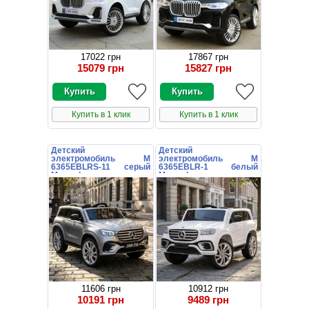
17022 грн
17867 грн
15079 грн
15827 грн
Купить в 1 клик
Купить в 1 клик
Детский
Детский
электромобиль M
электромобиль M
6365EBLRS-11 серый
6365EBLR-1 белый
Mercedes с мягким
Mercedes с мягким
сиденьем
сиденьем
11606 грн
10912 грн
10191 грн
9489 грн