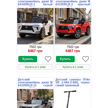
электромобиль джип M
электромобиль джип M
6410EBLR-1 белый
6410EBLR-3 красный
Lexus с EVA колесами
Lexus с EVA колесами
7502 грн
7502 грн
6467 грн
6467 грн
Купить в 1 клик
Купить в 1 клик
Детский
Детский самокат iTrike
электромобиль джип M
SR 2-066-2-BBL черно-
6410EBLR-11 серый
синий трюковый
Lexus с EVA колесами