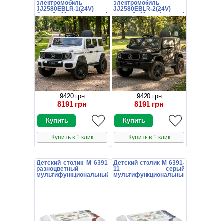
электромобиль
электромобиль
JJ2580EBLR-1(24V)
JJ2580EBLR-2(24V)
белый Mercedes с 4
черный Mercedes с 4
моторами по 35 Вт
моторами по 35 Вт
9420 грн
9420 грн
8191 грн
8191 грн
Купить в 1 клик
Купить в 1 клик
Детский столик M 6391
Детский столик M 6391-
разноцветный
11 серый
мультифункциональный
мультифункциональный
со стульчиками
со стульчиками