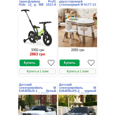
трансформер Prof1
двухсторонней
Kids 12 д. MB 1021-8
столешницей M 6177-13
зеленый с
бежевый конструктор
родительской ручкой
3350 грн
2055 грн
2863 грн
Купить в 1 клик
Купить в 1 клик
Детский
Детский
электромобиль M
электромобиль M
6364EBLR-1 белый
6364EBLRS-2 черный
двухместный BMW
двухместный BMW