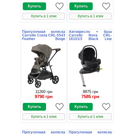
Купить в 1 клик
Купить в 1 клик
Прогулочная коляска
Автокресло + база
Carrello Costa CRL-5543
Carrello Nova CRL-
Feather Beige
16101/3 Black Line
коричневая с
черное поворотное i-
поворотным блоком
Size Isofix
11260 грн
8875 грн
9790 грн
7585 грн
Купить в 1 клик
Купить в 1 клик
Прогулочная коляска
Прогулочная коляска