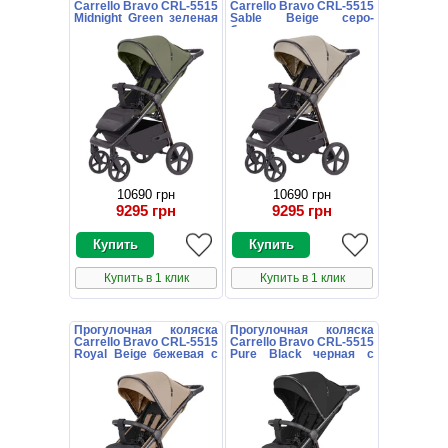
Carrello Bravo CRL-5515
Carrello Bravo CRL-5515
Midnight Green зеленая
Sable Beige серо-
с чехлом на ножки
бежевая с чехлом на
ножки
10690 грн
10690 грн
9295 грн
9295 грн
Купить в 1 клик
Купить в 1 клик
Прогулочная коляска
Прогулочная коляска
Carrello Bravo CRL-5515
Carrello Bravo CRL-5515
Royal Beige бежевая с
Pure Black черная с
чехлом на ножки
чехлом на ножки