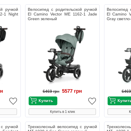
ой ручкой
Велосипед с родительской ручкой
Велосипед 
2-1 Night
El Camino Vector ME 1162-1 Jade
El Camino V
Green зеленый
Gray светло
рн
5577 грн
6469 грн
6469
Купить в 1 клик
К
 с ручкой
Трехколесный велосипед с ручкой
Трехколесн