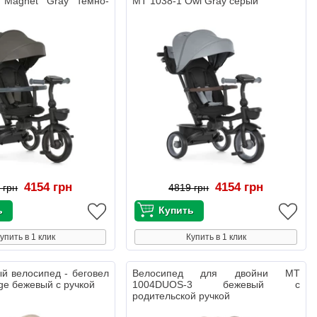
 Magnet Gray темно-
MT 1038-1 Owl Gray серый
4154 грн
4154 грн
 грн
4819 грн
упить в 1 клик
Купить в 1 клик
й велосипед - беговел
Велосипед для двойни MT
ge бежевый с ручкой
1004DUOS-3 бежевый с
родительской ручкой