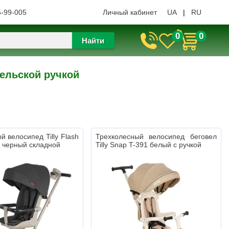
5-99-005
Личный кабинет
UA
|
RU
0
0
Найти
ельской ручкой
й велосипед Tilly Flash
Трехколесный велосипед беговел
k черный складной
Tilly Snap T-391 белый с ручкой