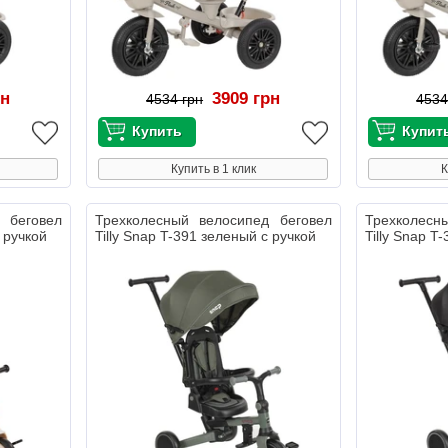
рн
3909 грн
4534 грн
4534
Купить в 1 клик
К
 беговел
Трехколесный велосипед беговел
Трехколесн
с ручкой
Tilly Snap T-391 зеленый с ручкой
Tilly Snap T