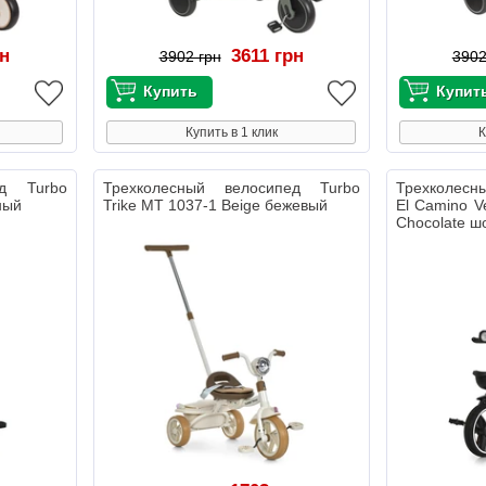
рн
3611 грн
3902 грн
3902
Купить в 1 клик
К
ед Turbo
Трехколесный велосипед Turbo
Трехколесн
ный
Trike MT 1037-1 Beige бежевый
El Camino V
Chocolate ш