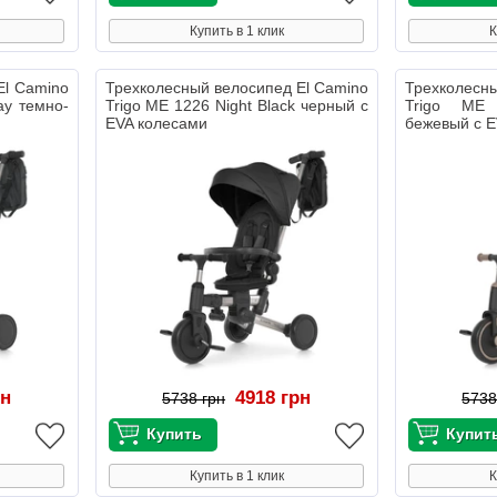
Купить в 1 клик
К
El Camino
Трехколесный велосипед El Camino
Трехколесны
ay темно-
Trigo ME 1226 Night Black черный с
Trigo ME
EVA колесами
бежевый с E
рн
4918 грн
5738 грн
5738
Купить в 1 клик
К