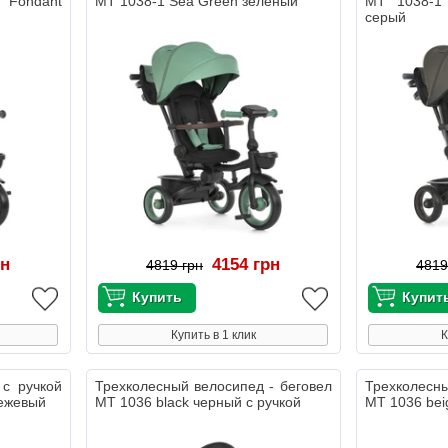
 Fondant
MT 1038-1 Sea Green зеленый
MT 1038-1
серый
рн
4154 грн
4819 грн
4819
Купить в 1 клик
К
 с ручкой
Трехколесный велосипед - беговел
Трехколесны
бежевый
MT 1036 black черный с ручкой
MT 1036 bei