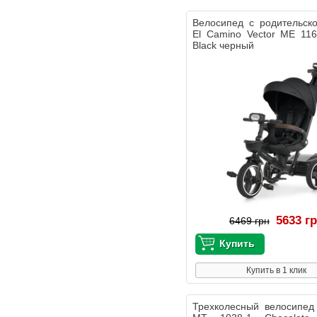
Велосипед с родительск
El Camino Vector ME 116
Black черный
5633 г
6469 грн
Купить в 1 клик
Трехколесный велосипед