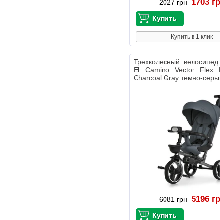
1703 г
2027 грн
Купить в 1 клик
Трехколесный велосипед
El Camino Vector Flex
Charcoal Gray темно-серы
5196 г
6081 грн