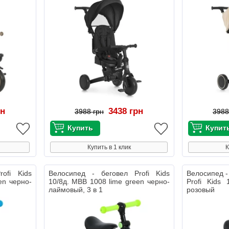
рн
3438 грн
3988 грн
3988
Купить в 1 клик
К
ofi Kids
Велосипед - беговел Profi Kids
Велосипед -
en черно-
10/8д. MBB 1008 lime green черно-
Profi Kids 
лаймовый, 3 в 1
розовый