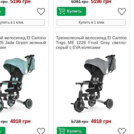
5196 грн
5196 грн
 грн
6081 грн
упить в 1 клик
Купить в 1 клик
й велосипед El Camino
Трехколесный велосипед El Camino
26 Jade Green зеленый
Trigo ME 1226 Frost Gray светло-
ами
серый с EVA колесами
4918 грн
4918 грн
 грн
5738 грн