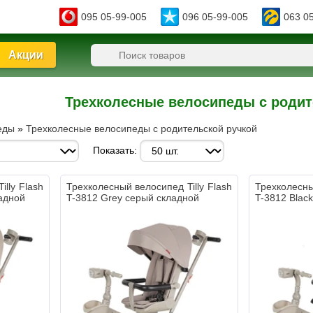
095 05-99-005
096 05-99-005
063 0
Акции
Трехколесные велосипеды с родит
еды
»
Трехколесные велосипеды с родительской ручкой
Показать:
lly Flash
Трехколесный велосипед Tilly Flash
Трехколесны
адной
T-3812 Grey серый складной
T-3812 Blac