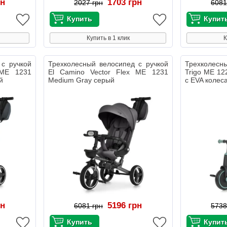
рн
1703 грн
2027 грн
6081
Купить в 1 клик
К
 с ручкой
Трехколесный велосипед с ручкой
Трехколесны
 ME 1231
El Camino Vector Flex ME 1231
Trigo ME 12
й
Medium Gray серый
с EVA колес
рн
5196 грн
6081 грн
5738