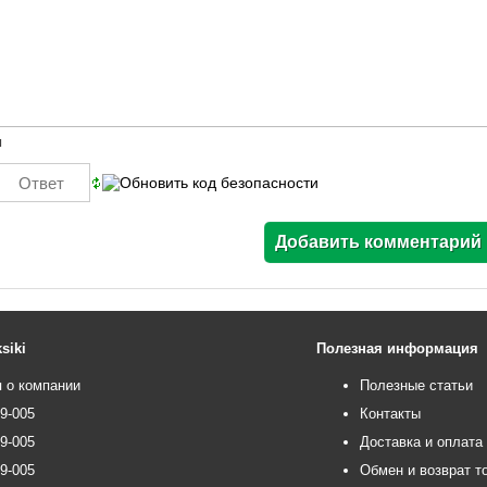
ы
siki
Полезная информация
 о компании
Полезные статьи
99-005
Контакты
99-005
Доставка и оплата
99-005
Обмен и возврат т