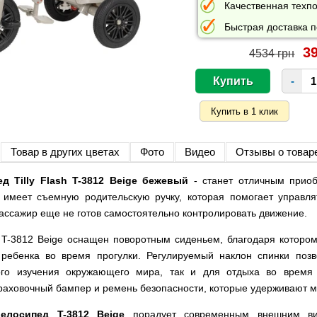
Качественная техпо
Быстрая доставка п
39
4534 грн
-
Товар в других цветах
Фото
Видео
Отзывы о товар
д Tilly Flash T-3812 Beige бежевый
- станет отличным прио
н имеет съемную родительскую ручку, которая помогает управл
пассажир еще не готов самостоятельно контролировать движение.
 T-3812 Beige оснащен поворотным сиденьем, благодаря которо
ребенка во время прогулки. Регулируемый наклон спинки поз
ого изучения окружающего мира, так и для отдыха во время 
траховочный бампер и ремень безопасности, которые удерживают 
велосипед T-3812 Beige
порадует современным внешним ви