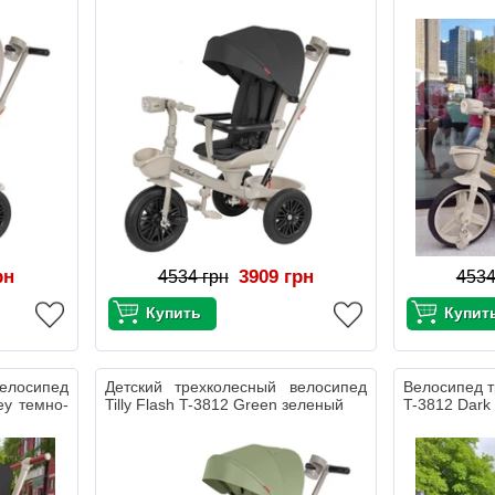
рн
3909 грн
4534 грн
4534
елосипед
Детский трехколесный велосипед
Велосипед т
rey темно-
Tilly Flash T-3812 Green зеленый
T-3812 Dark