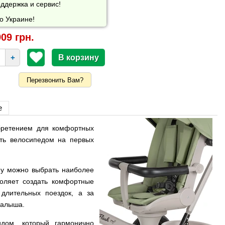
ддержка и сервис!
о Украине!
09 грн.
+
Перезвонить Вам?
е
бретением для комфортных
ять велосипедом на первых
му можно выбрать наиболее
воляет создать комфортные
длительных поездок, а за
малыша.
дом, который гармонично