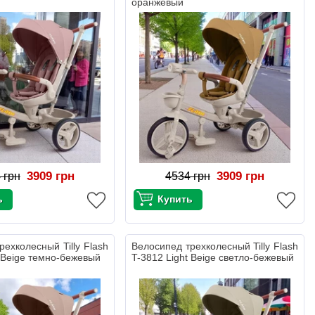
оранжевый
3909 грн
3909 грн
 грн
4534 грн
рехколесный Tilly Flash
Велосипед трехколесный Tilly Flash
 Beige темно-бежевый
T-3812 Light Beige светло-бежевый