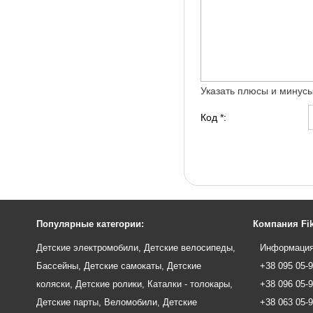
Указать плюсы и минус
Код *:
Популярные категории:
Компания Fik
Детские электромобили
,
Детские велосипеды
,
Информация
Бассейны
,
Детские самокаты
,
Детские
+38 095 05-
коляски
,
Детские ролики
,
Каталки - толокары
,
+38 096 05-
Детские парты
,
Веломобили
,
Детские
+38 063 05-