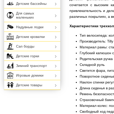
Детские бассейны
сочетается с высоким 
привлекательность и дел
Для самых
различных покрытиях, а в
маленьких
Характеристики трехкол
Надувные лодки
Тип велосипеда: ко
Детские кроватки
Производитель: Tilly
Сап борды
Материал рамы: ст
Глубокий капюшон 
Детские горки
Родительская ручка
Складной руль
Зимний транспорт
Светится фара, пит
Игровые домики
Поворотное сиденье
Наклон спинки регу
Детские товары
Длина сиденья в ра
Ремень безопасност
Страховочный бампе
Материал колес: по
Свободный ход пед