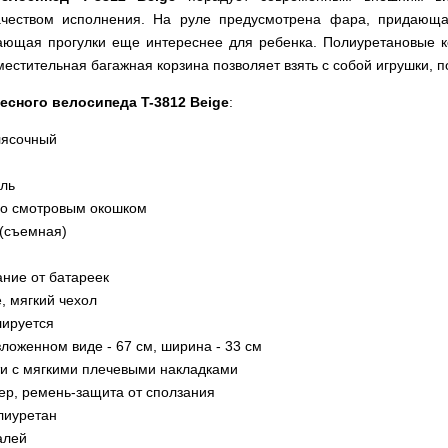
качеством исполнения. На руле предусмотрена фара, придающ
ающая прогулки еще интереснее для ребенка. Полиуретановые к
местительная багажная корзина позволяет взять с собой игрушки, 
есного велосипеда T-3812 Beige
:
лясочный
аль
со смотровым окошком
 (съемная)
ание от батареек
, мягкий чехол
лируется
зложенном виде - 67 см, ширина - 33 см
и с мягкими плечевыми накладками
р, ремень-защита от сползания
лиуретан
алей