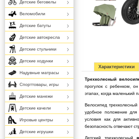
Детские беговелы
Веломобили
Детские батуты
Детские автокресла
Детские стульчики
Детские ходунки
Характеристики
Надувные матрасы
Трехколесный велосипе
Спорттовары, игры
прогулок с ребенком, о
этапах, когда маленький 
Детские манежи
Велосипед трехколесный
Детские качели
удобное положение для 
условия как для активн
Игровые центры
безопасность отвечают с
Детские игрушки
Детский трехколесный