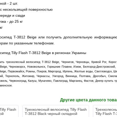
ной - 2 шт.
 с нескользящей поверхностью
переди и сзади
ка - до 25 кг
кг
осипед T-3812 Beige или получить дополнительную информацию 
ерам по указанным телефонам.
ипед Tilly Flash T-3812 Beige в регионах Украины
ить трехколесный велосипед T-3812 Beige, Чернигов, Черновцы, Кривой Рог, Корос
Beige, Черноморск, Нововолынск, Горишние Плавни, Изюм, Белгород-Днестровский, 
Beige, Первомайск, Ромны, Покров, Миргород, Ирпень, Желтые воды, Светловодск, Ше
кий, Тернополь, Житомир, Черкассы, Ужгород, Винница, Полтава, Дрогобыч, Смел
вель, Червоноград, Калуш, Мукачево, Павлоград, Марганец, Фастов, Днепр купить т
аменское.
Другие цвета данного тов
lly Flash
Трехколесный велосипед Tilly Flash
Трехколесн
ой
T-3812 Black черный складной
Tilly Flash 