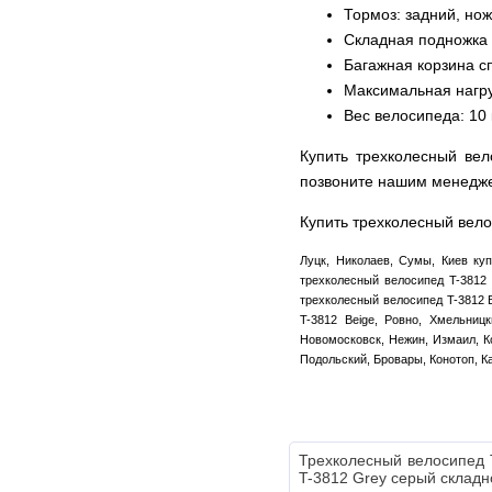
Тормоз: задний, нож
Складная подножка
Багажная корзина с
Максимальная нагруз
Вес велосипеда: 10 
Купить трехколесный вел
позвоните нашим менедж
Купить трехколесный велос
Луцк, Николаев, Сумы, Киев куп
трехколесный велосипед T-3812 
трехколесный велосипед T-3812 
T-3812 Beige, Ровно, Хмельниц
Новомосковск, Нежин, Измаил, Ко
Подольский, Бровары, Конотоп, К
Трехколесный велосипед Ti
T-3812 Grey серый складн