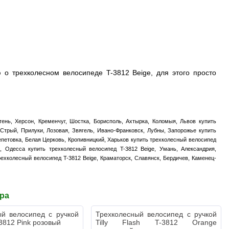
о трехколесном велосипеде T-3812 Beige, для этого просто
тень, Херсон, Кременчуг, Шостка, Борисполь, Ахтырка, Коломыя, Львов купить
Стрый, Прилуки, Лозовая, Звягель, Ивано-Франковск, Лубны, Запорожье купить
петовка, Белая Церковь, Кропивницкий, Харьков купить трехколесный велосипед
а, Одесса купить трехколесный велосипед T-3812 Beige, Умань, Александрия,
рехколесный велосипед T-3812 Beige, Краматорск, Славянск, Бердичев, Каменец-
ара
ый велосипед с ручкой
Трехколесный велосипед с ручкой
T-3812 Pink розовый
Tilly Flash T-3812 Orange