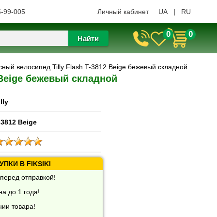
5-99-005
Личный кабинет
UA
|
RU
0
0
Найти
сный велосипед Tilly Flash T-3812 Beige бежевый складной
 Beige бежевый складной
lly
-3812 Beige
ПКИ В FIKSIKI
перед отправкой!
а до 1 года!
нии товара!