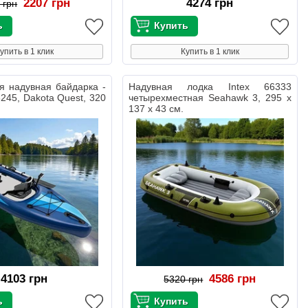
2207 грн
4274 грн
 грн
упить в 1 клик
Купить в 1 клик
я надувная байдарка -
Надувная лодка Intex 66333
8245, Dakota Quest, 320
четырехместная Seahawk 3, 295 х
137 х 43 см.
4103 грн
4586 грн
5320 грн