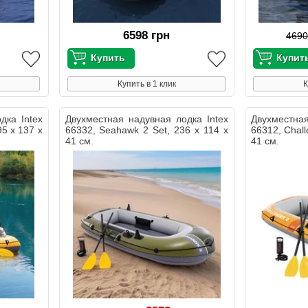
6598 грн
4690
Купить в 1 клик
К
дка Intex
Двухместная надувная лодка Intex
Двухместная
95 х 137 х
66332, Seahawk 2 Set, 236 х 114 х
66312, Chall
41 см.
41 см.