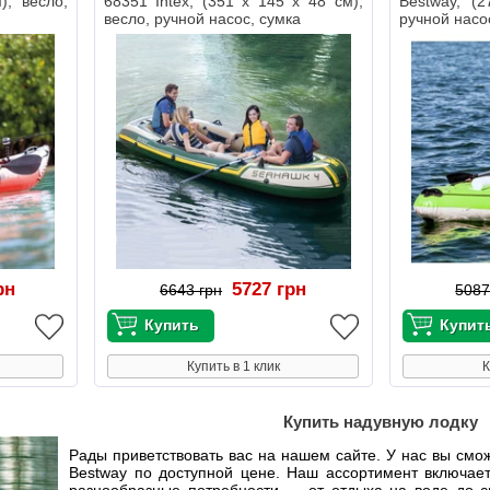
), весло,
68351 Intex, (351 х 145 х 48 см),
Bestway, (
весло, ручной насос, сумка
ручной насо
рн
5727 грн
6643 грн
5087
Купить в 1 клик
К
Купить надувную лодку
Рады приветствовать вас на нашем сайте. У нас вы см
Bestway по доступной цене. Наш ассортимент включае