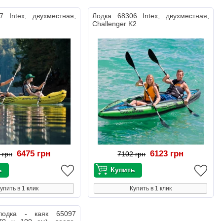
7 Intex, двухместная,
Лодка 68306 Intex, двухместная,
Challenger K2
6475 грн
6123 грн
 грн
7102 грн
упить в 1 клик
Купить в 1 клик
лодка - каяк 65097