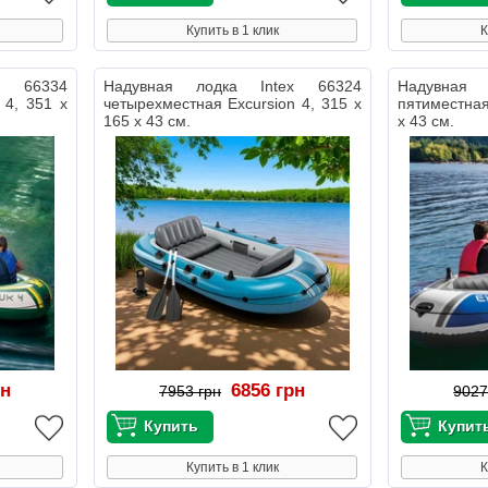
Купить в 1 клик
К
x 66334
Надувная лодка Intex 66324
Надувная 
 4, 351 х
четырехместная Excursion 4, 315 х
пятиместная
165 х 43 см.
х 43 см.
рн
6856 грн
7953 грн
9027
Купить в 1 клик
К