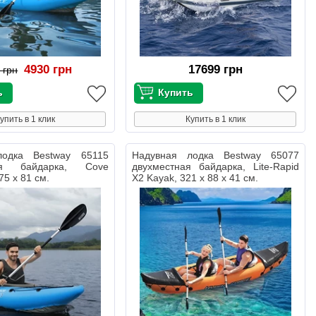
4930 грн
17699 грн
 грн
упить в 1 клик
Купить в 1 клик
лодка Bestway 65115
Надувная лодка Bestway 65077
ая байдарка, Cove
двухместная байдарка, Lite-Rapid
75 х 81 см.
X2 Kayak, 321 х 88 х 41 см.