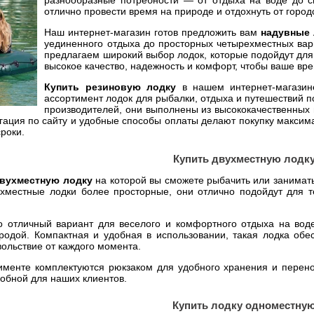
разнообразные потребности — от отдыха на воде до 
отлично провести время на природе и отдохнуть от город
Наш интернет-магазин готов предложить вам
надувные
уединенного отдыха до просторных четырехместных вар
предлагаем широкий выбор лодок, которые подойдут для 
высокое качество, надежность и комфорт, чтобы ваше в
Купить резиновую лодку
в нашем интернет-магазин
ассортимент лодок для рыбалки, отдыха и путешествий п
производителей, они выполнены из высококачественных 
гация по сайту и удобные способы оплаты делают покупку максим
роки.
Купить двухместную лодк
двухместную лодку
на которой вы сможете рыбачить или занимать
хместные лодки более просторные, они отлично подойдут для те
 отличный вариант для веселого и комфортного отдыха на воде
родой. Компактная и удобная в использовании, такая лодка обе
вольствие от каждого момента.
именте комплектуются рюкзаком для удобного хранения и перено
обной для наших клиентов.
Купить лодку одноместну