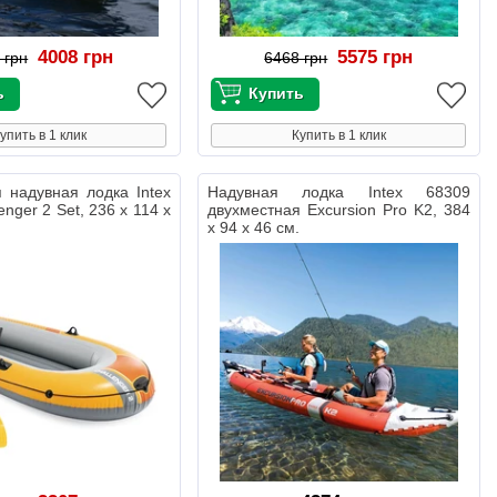
4008 грн
5575 грн
 грн
6468 грн
упить в 1 клик
Купить в 1 клик
 надувная лодка Intex
Надувная лодка Intex 68309
enger 2 Set, 236 х 114 х
двухместная Excursion Pro K2, 384
х 94 х 46 см.