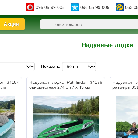
095 05-99-005
096 05-99-005
063 0
Акции
Надувные лодки
Показать:
der 34184
Надувная лодка Pathfinder 34176
Надувная 
 см
одноместная 274 х 77 х 43 см
размеры 331