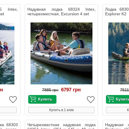
5 Intex,
Надувная лодка 68324 Intex,
Лодка 6830
set
четырехместная, Excursion 4 set
Explorer K2
рн
6797 грн
7885 грн
7511
Купить в 1 клик
К
рка 68303
Четырехместная надувная лодка
Надувная 