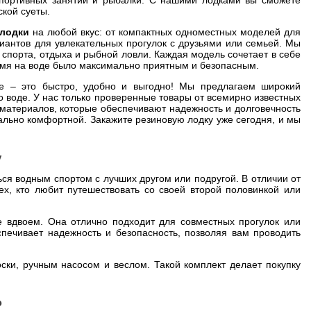
спортивных занятий и рыбалки. С нашими лодками вы сможете
ской суеты.
 лодки
на любой вкус: от компактных одноместных моделей для
иантов для увлекательных прогулок с друзьями или семьей. Мы
спорта, отдыха и рыбной ловли. Каждая модель сочетает в себе
ремя на воде было максимально приятным и безопасным.
е – это быстро, удобно и выгодно! Мы предлагаем широкий
о воде. У нас только проверенные товары от всемирно известных
материалов, которые обеспечивают надежность и долговечность
ально комфортной. Закажите резиновую лодку уже сегодня, и мы
у
ся водным спортом с лучших другом или подругой. В отличии от
х, кто любит путешествовать со своей второй половинкой или
 вдвоем. Она отлично подходит для совместных прогулок или
спечивает надежность и безопасность, позволяя вам проводить
ски, ручным насосом и веслом. Такой комплект делает покупку
ю