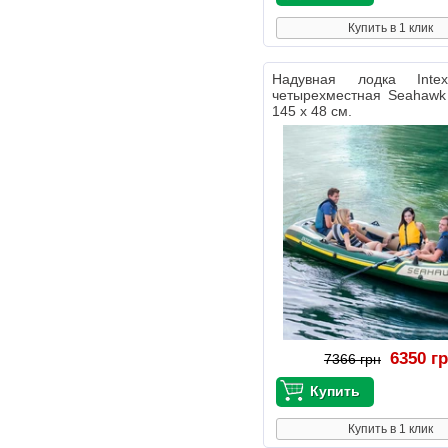
Купить в 1 клик
Надувная лодка Inte
четырехместная Seahawk
145 х 48 см.
6350 г
7366 грн
Купить в 1 клик