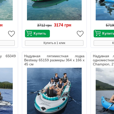
рн
3174 грн
3712 грн
5719
Купить в 1 клик
К
ay 65049
Надувная пятиместная лодка
Надувная 
м
Bestway 65159 размеры 364 х 166 х
одноместн
45 см
Champion, 2