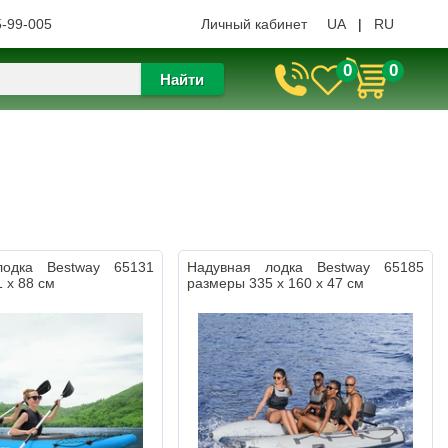
5-99-005
Личный кабинет
UA
|
RU
0
0
Найти
лодка Bestway 65131
Надувная лодка Bestway 65185
 х 88 см
размеры 335 х 160 х 47 см