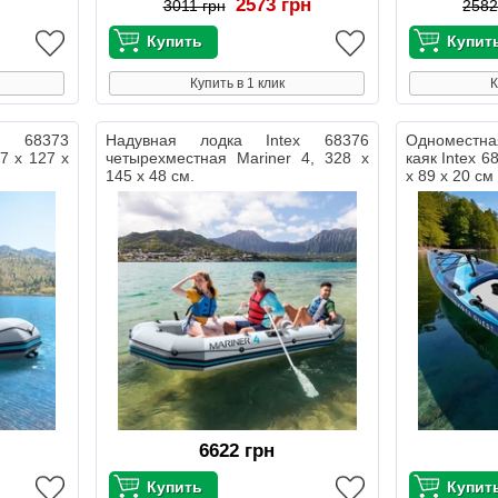
2573 грн
3011 грн
2582
Купить в 1 клик
К
x 68373
Надувная лодка Intex 68376
Одноместна
7 х 127 х
четырехместная Mariner 4, 328 х
каяк Intex 6
145 х 48 см.
х 89 х 20 см
6622 грн