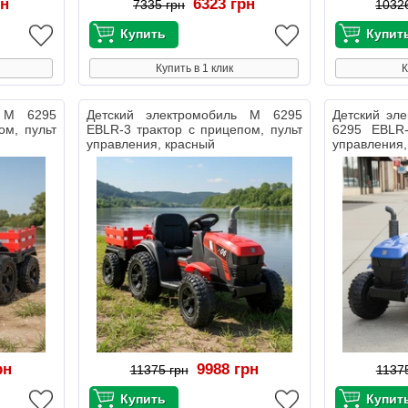
рн
6323 грн
7335 грн
1032
Купить в 1 клик
К
ь M 6295
Детский электромобиль M 6295
Детский эл
ом, пульт
EBLR-3 трактор с прицепом, пульт
6295 EBLR-
управления, красный
управления,
рн
9988 грн
11375 грн
1137