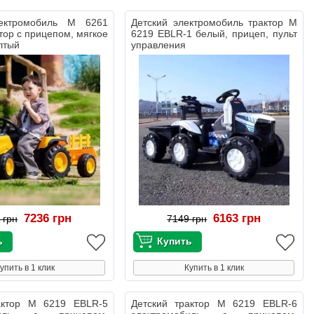
лектромобиль M 6261
Детский электромобиль трактор M
тор с прицепом, мягкое
6219 EBLR-1 белый, прицеп, пульт
лтый
управления
7236 грн
6163 грн
 грн
7149 грн
упить в 1 клик
Купить в 1 клик
актор M 6219 EBLR-5
Детский трактор M 6219 EBLR-6