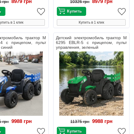
8979 грн
8979 грн
6 грн
10326 грн
упить в 1 клик
Купить в 1 клик
ектромобиль трактор M
Детский электромобиль трактор M
4 с прицепом, пульт
6295 EBLR-5 с прицепом, пульт
 синий
управления, зеленый
9988 грн
9988 грн
5 грн
11375 грн