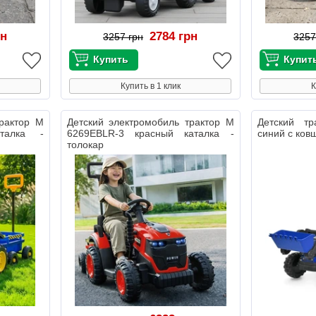
рн
2784 грн
3257 грн
3257
Купить в 1 клик
К
трактор M
Детский электромобиль трактор M
Детский т
талка -
6269EBLR-3 красный каталка -
синий с ков
толокар