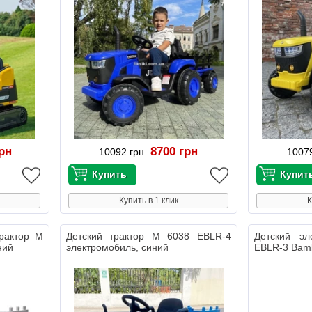
грн
8700 грн
10092 грн
1007
Купить в 1 клик
К
трактор M
Детский трактор M 6038 EBLR-4
Детский э
ний
электромобиль, синий
EBLR-3 Bamb