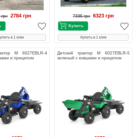
2784 грн
6323 грн
 грн
7335 грн
упить в 1 клик
Купить в 1 клик
рактор M 6027EBLR-4
Детский трактор M 6027EBLR-5
шами и прицепом
зеленый с ковшами и прицепом