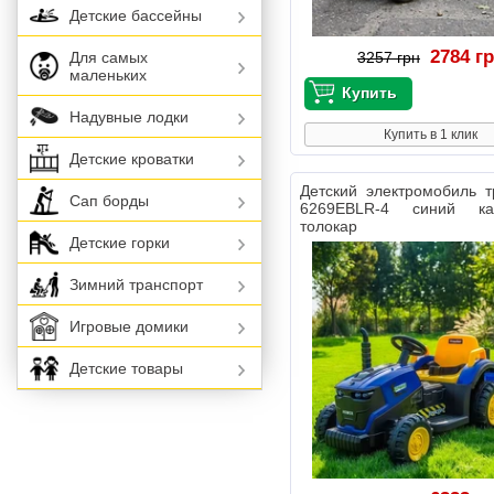
Детские бассейны
2784 г
Для самых
3257 грн
маленьких
Надувные лодки
Купить в 1 клик
Детские кроватки
Детский электромобиль 
Сап борды
6269EBLR-4 синий ка
толокар
Детские горки
Зимний транспорт
Игровые домики
Детские товары