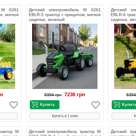
ь M 6261
Детский электромобиль M 6261
Детский э
м, мягкое
EBLR-5 трактор с прицепом, мягкое
EBLR-6 трак
сиденье, зеленый
сиденье, же
рн
7236 грн
8394 грн
8394
Купить в 1 клик
К
трактор M
Детский электромобиль трактор M
Детский тр