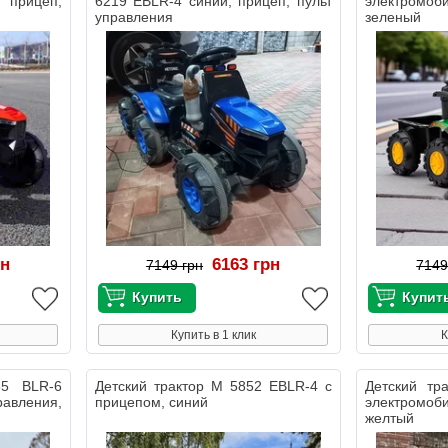
 прицеп,
6219 EBLR-4 синий, прицеп, пульт
электром
управления
зеленый
рн
6163 грн
7149 грн
7149
Купить в 1 клик
К
35 BLR-6
Детский трактор M 5852 EBLR-4 с
Детский тр
авления,
прицепом, синий
электром
желтый