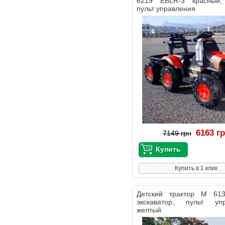
6219 EBLR-3 красный,
пульт управления
6163 г
7149 грн
Купить в 1 клик
Детский трактор M 61
экскаватор, пульт упр
желтый