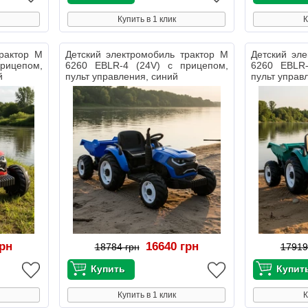
Купить в 1 клик
К
трактор M
Детский электромобиль трактор M
Детский эл
рицепом,
6260 EBLR-4 (24V) с прицепом,
6260 EBLR-
й
пульт управления, синий
пульт управ
грн
16640 грн
18784 грн
17919
Купить в 1 клик
К