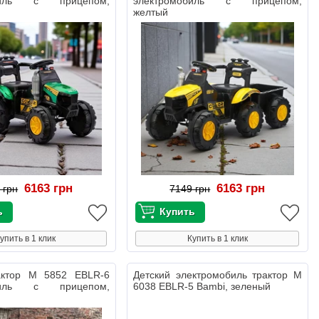
обиль с прицепом,
электромобиль с прицепом,
желтый
6163 грн
6163 грн
 грн
7149 грн
упить в 1 клик
Купить в 1 клик
актор M 5852 EBLR-6
Детский электромобиль трактор M
обиль с прицепом,
6038 EBLR-5 Bambi, зеленый