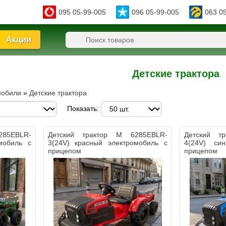
095 05-99-005
096 05-99-005
063 0
Акции
Детские трактора
мобили
»
Детские трактора
Показать:
285EBLR-
Детский трактор M 6285EBLR-
Детский т
мобиль с
3(24V) красный электромобиль с
4(24V) си
прицепом
прицепом