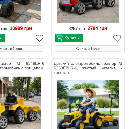
10989 грн
2784 грн
 грн
3257 грн
упить в 1 клик
Купить в 1 клик
рактор M 6346ER-6
Детский электромобиль трактор M
тромобиль с прицепом
6269EBLR-6 желтый каталка -
толокар