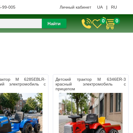
5-99-005
Личный кабинет
UA
|
RU
0
0
Найти
рактор M 6285EBLR-
Детский трактор M 6346ER-3
ний электромобиль с
красный электромобиль с
прицепом