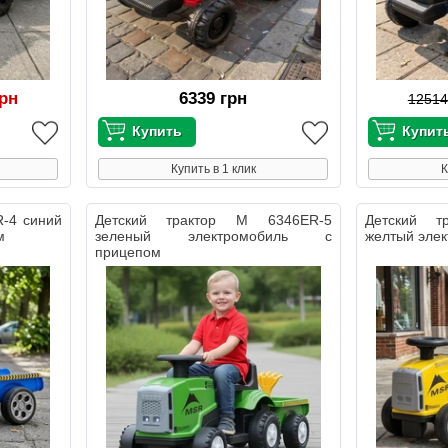
грн
6339 грн
12514
Купить в 1 клик
К
R-4 синий
Детский трактор M 6346ER-5
Детский т
м
зеленый электромобиль с
желтый элек
прицепом