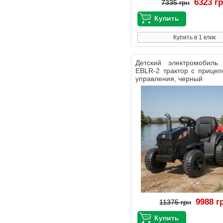
6323 г
7335 грн
Купить в 1 клик
Детский электромобил
EBLR-2 трактор с прицеп
управления, черный
9988 г
11375 грн