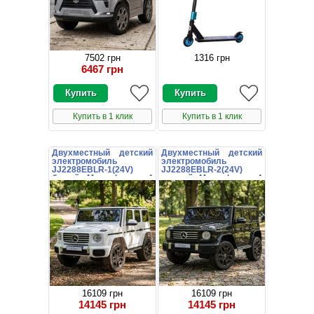
7502 грн
1316 грн
6467 грн
Купить в 1 клик
Купить в 1 клик
Двухместный детский
Двухместный детский
электромобиль
электромобиль
JJ2288EBLR-1(24V)
JJ2288EBLR-2(24V)
белый Mercedes с 4
черный Mercedes с 4
моторами
моторами
16109 грн
16109 грн
14145 грн
14145 грн