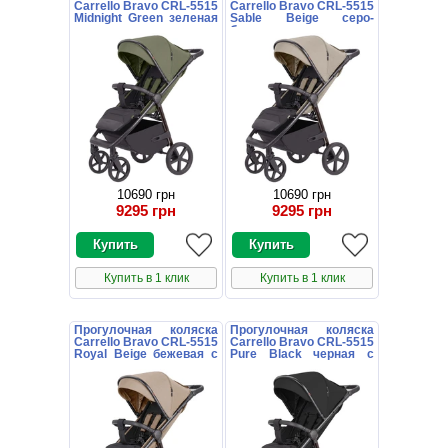
Carrello Bravo CRL-5515
Carrello Bravo CRL-5515
Midnight Green зеленая
Sable Beige серо-
с чехлом на ножки
бежевая с чехлом на
ножки
10690 грн
10690 грн
9295 грн
9295 грн
Купить в 1 клик
Купить в 1 клик
Прогулочная коляска
Прогулочная коляска
Carrello Bravo CRL-5515
Carrello Bravo CRL-5515
Royal Beige бежевая с
Pure Black черная с
чехлом на ножки
чехлом на ножки