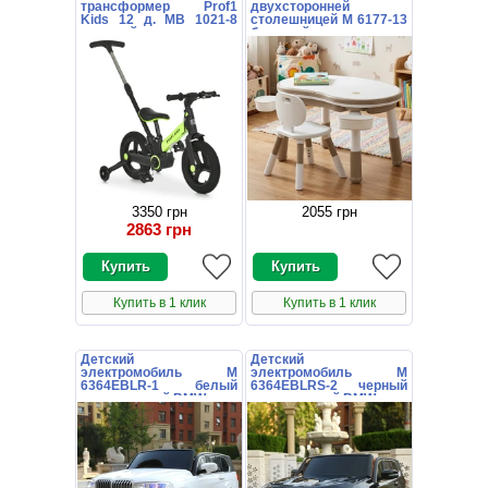
трансформер Prof1
двухсторонней
Kids 12 д. MB 1021-8
столешницей M 6177-13
зеленый с
бежевый конструктор
родительской ручкой
3350 грн
2055 грн
2863 грн
Купить в 1 клик
Купить в 1 клик
Детский
Детский
электромобиль M
электромобиль M
6364EBLR-1 белый
6364EBLRS-2 черный
двухместный BMW
двухместный BMW