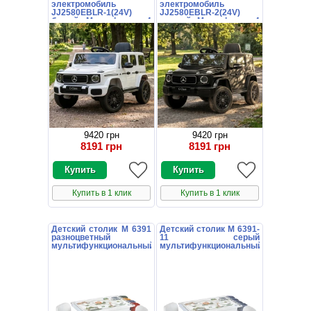
электромобиль
электромобиль
JJ2580EBLR-1(24V)
JJ2580EBLR-2(24V)
белый Mercedes с 4
черный Mercedes с 4
моторами по 35 Вт
моторами по 35 Вт
9420 грн
9420 грн
8191 грн
8191 грн
Купить в 1 клик
Купить в 1 клик
Детский столик M 6391
Детский столик M 6391-
разноцветный
11 серый
мультифункциональный
мультифункциональный
со стульчиками
со стульчиками