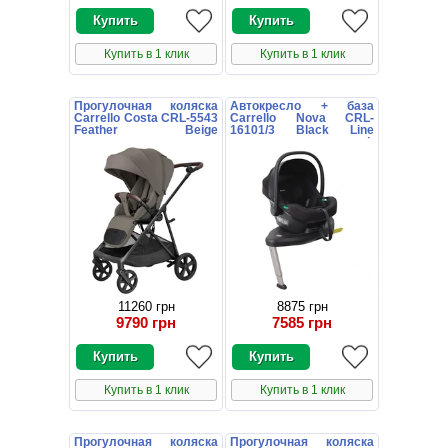
Купить в 1 клик
Купить в 1 клик
Прогулочная коляска
Автокресло + база
Carrello Costa CRL-5543
Carrello Nova CRL-
Feather Beige
16101/3 Black Line
коричневая с
черное поворотное i-
поворотным блоком
Size Isofix
11260 грн
8875 грн
9790 грн
7585 грн
Купить в 1 клик
Купить в 1 клик
Прогулочная коляска
Прогулочная коляска