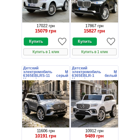
17022 грн
17867 грн
15079 грн
15827 грн
Купить в 1 клик
Купить в 1 клик
Детский
Детский
электромобиль M
электромобиль M
6365EBLRS-11 серый
6365EBLR-1 белый
Mercedes с мягким
Mercedes с мягким
сиденьем
сиденьем
11606 грн
10912 грн
10191 грн
9489 грн