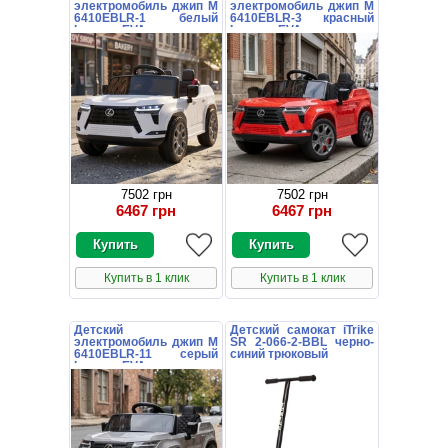
электромобиль джип M
электромобиль джип M
6410EBLR-1 белый
6410EBLR-3 красный
Lexus с EVA колесами
Lexus с EVA колесами
7502 грн
7502 грн
6467 грн
6467 грн
Купить в 1 клик
Купить в 1 клик
Детский
Детский самокат iTrike
электромобиль джип M
SR 2-066-2-BBL черно-
6410EBLR-11 серый
синий трюковый
Lexus с EVA колесами