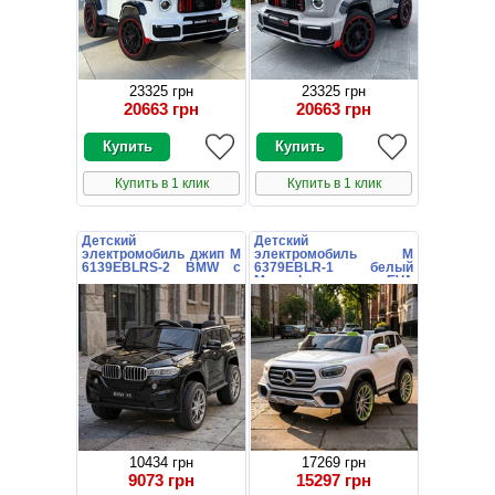
23325 грн
23325 грн
20663 грн
20663 грн
Купить в 1 клик
Купить в 1 клик
Детский
Детский
электромобиль джип M
электромобиль M
6139EBLRS-2 BMW с
6379EBLR-1 белый
кожаным сиденьем
Mercedes с EVA
колесами
10434 грн
17269 грн
9073 грн
15297 грн