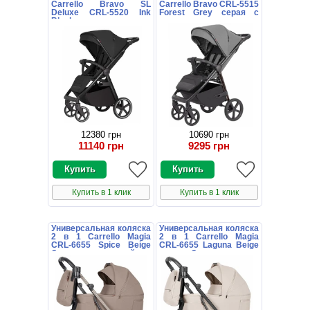
Carrello Bravo SL
Carrello Bravo CRL-5515
Deluxe CRL-5520 Ink
Forest Grey серая с
Black черная
чехлом на ножки
12380 грн
10690 грн
11140 грн
9295 грн
Купить в 1 клик
Купить в 1 клик
Универсальная коляска
Универсальная коляска
2 в 1 Carrello Magia
2 в 1 Carrello Magia
CRL-6655 Spice Beige
CRL-6655 Laguna Beige
бежевая с сумочкой
светло-бежевая с
сумочкой