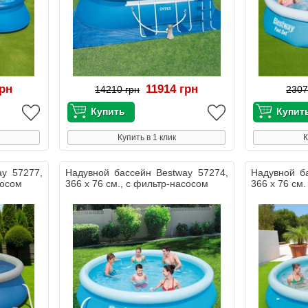
грн
11914 грн
14210 грн
2307
Купить в 1 клик
К
ay 57277,
Надувной бассейн Bestway 57274,
Надувной б
сосом
366 х 76 см., с фильтр-насосом
366 х 76 см.