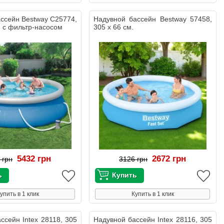
ссейн Bestway C25774,
Надувной бассейн Bestway 57458,
, с фильтр-насосом
305 х 66 см.
5432 грн
2672 грн
 грн
3126 грн
упить в 1 клик
Купить в 1 клик
ссейн Intex 28118, 305
Надувной бассейн Intex 28116, 305