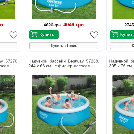
рн
4046 грн
4626 грн
2745
Купить в 1 клик
К
ay 57270,
Надувной бассейн Bestway 57268,
Надувной б
сосом
244 х 66 см., с фильтр-насосом
305 х 76 см.