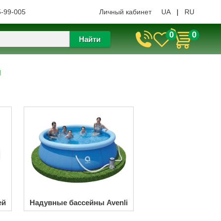
5-99-005
Личный кабинет
UA
|
RU
0
0
Найти
ы
ей
Надувные бассейны Avenli