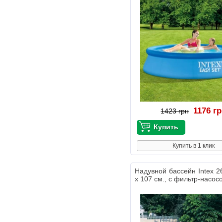
1176 г
1423 грн
Купить в 1 клик
Надувной бассейн Intex 2
х 107 см., с фильтр-насос