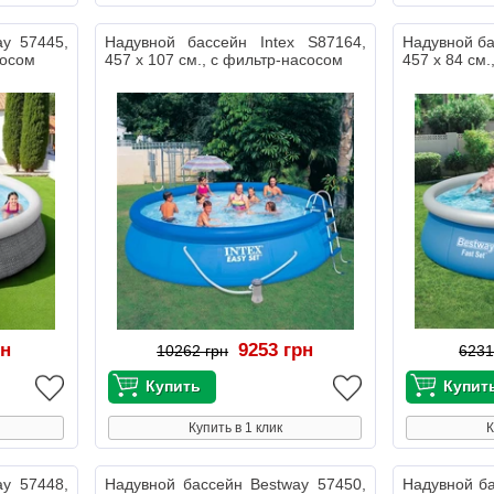
ay 57445,
Надувной бассейн Intex S87164,
Надувной ба
сосом
457 х 107 см., с фильтр-насосом
457 х 84 см.
рн
9253 грн
10262 грн
6231
Купить в 1 клик
К
ay 57448,
Надувной бассейн Bestway 57450,
Надувной ба