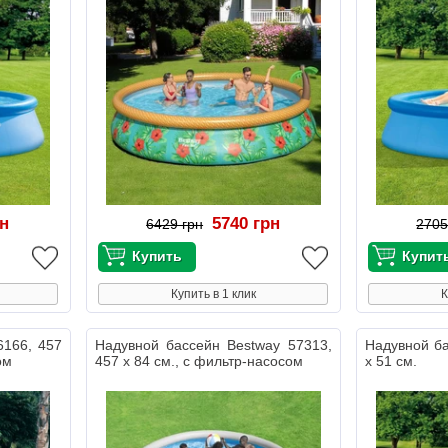
рн
5740 грн
6429 грн
2705
Купить в 1 клик
К
6166, 457
Надувной бассейн Bestway 57313,
Надувной ба
ом
457 х 84 см., с фильтр-насосом
х 51 см.