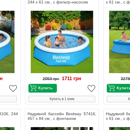
244 х 61 см., с фильтр-насосом
х 61 см., с 
рн
1711 грн
2053 грн
3279
Купить в 1 клик
К
8106, 244
Надувной бассейн Bestway 57416,
Надувной ба
457 х 84 см., с фонтаном
х 61 см., с 