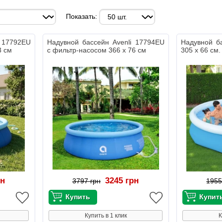
Показать:
i 17792EU
Надувной бассейн Avenli 17794EU
Надувной б
3 см
с фильтр-насосом 366 х 76 см
305 х 66 см.
рн
3245 грн
3797 грн
1955
Купить в 1 клик
К