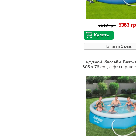
5363 г
6513 грн
Купить в 1 клик
Надувной бассейн Bestw
305 х 76 см., с фильтр-на