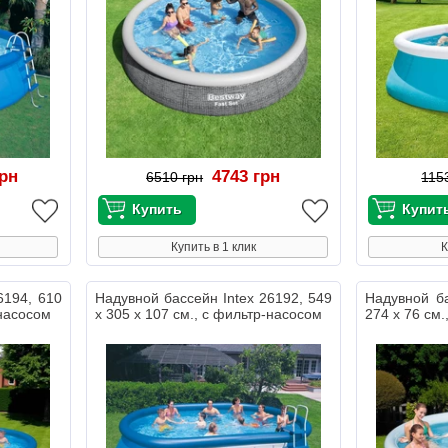
грн
4743 грн
6510 грн
115
Купить в 1 клик
К
6194, 610
Надувной бассейн Intex 26192, 549
Надувной б
-насосом
х 305 х 107 см., с фильтр-насосом
274 х 76 см.