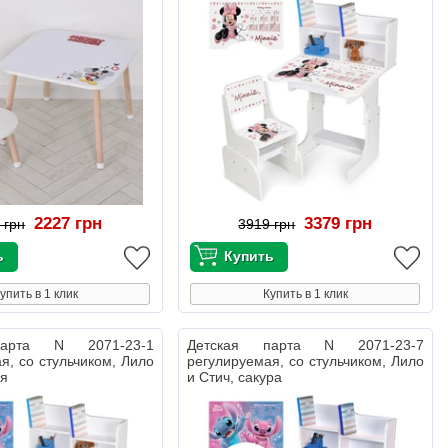
2227 грн
3379 грн
 грн
3919 грн
упить в 1 клик
Купить в 1 клик
парта N 2071-23-1
Детская парта N 2071-23-7
я, со стульчиком, Лило
регулируемая, со стульчиком, Лило
ая
и Стич, сакура