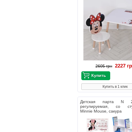
2227 г
2605 грн
Купить в 1 клик
Детская парта N 20
регулируемая, со сту
Minnie Mouse, сакура