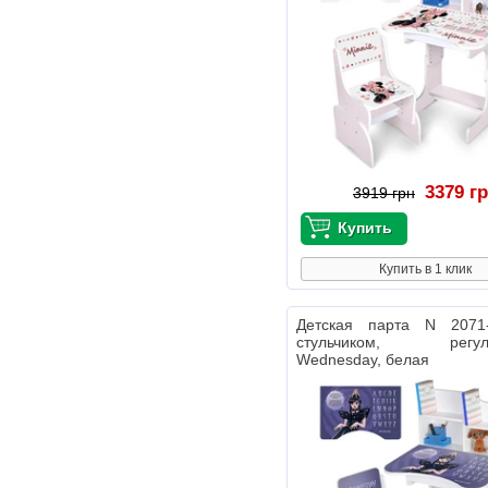
3379 г
3919 грн
Купить в 1 клик
Детская парта N 2071
стульчиком, регули
Wednesday, белая