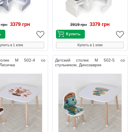
3379 грн
3379 грн
 грн
3919 грн
упить в 1 клик
Купить в 1 клик
столик M 502-4 со
Детский столик M 502-5 со
 Лисичка
стульчиком, Динозаврик