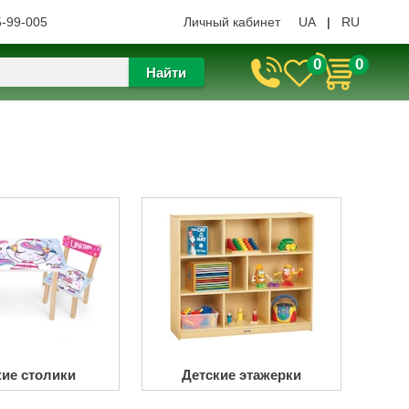
5-99-005
Личный кабинет
UA
|
RU
0
0
Найти
кие столики
Детские этажерки