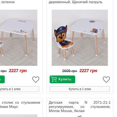
 котенок
деревянный, Щенячий патруль
2227 грн
2227 грн
 грн
2605 грн
упить в 1 клик
Купить в 1 клик
 столик со стульчиком
Детская парта N 2071-21-1
Микки Маус
регулируемая, со стульчиком,
Minnie Mouse, белая