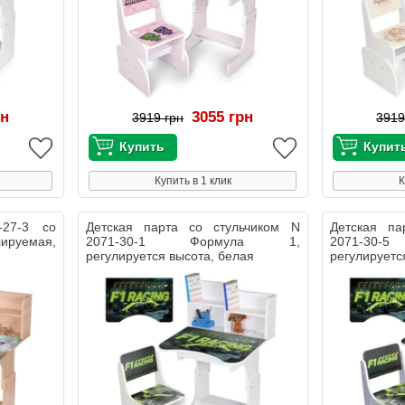
рн
3055 грн
3919 грн
3919
Купить в 1 клик
К
-27-3 со
Детская парта со стульчиком N
Детская па
руемая,
2071-30-1 Формула 1,
2071-30
регулируется высота, белая
регулируетс