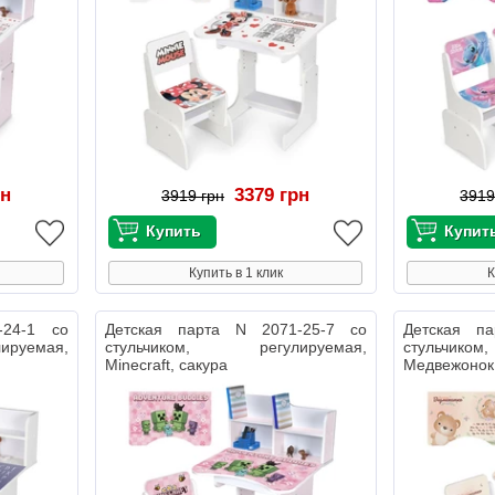
рн
3379 грн
3919 грн
3919
Купить в 1 клик
К
-24-1 со
Детская парта N 2071-25-7 со
Детская п
руемая,
стульчиком, регулируемая,
стульчик
Minecraft, сакура
Медвежонок