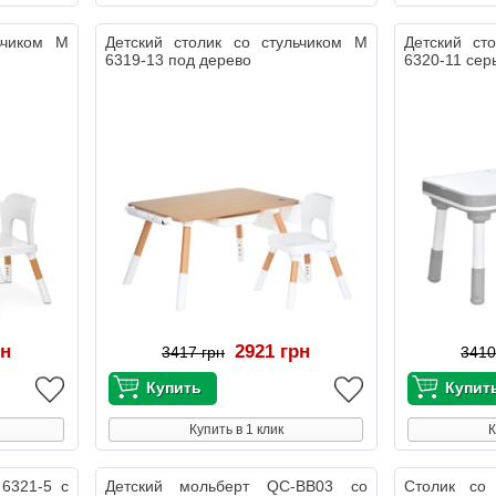
ьчиком M
Детский столик со стульчиком M
Детский ст
6319-13 под дерево
6320-11 сер
рн
2921 грн
3417 грн
3410
Купить в 1 клик
К
 6321-5 с
Детский мольберт QC-BB03 со
Столик со