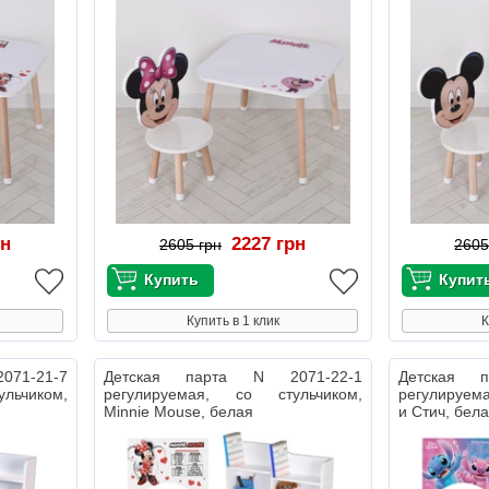
рн
2227 грн
2605 грн
2605
Купить в 1 клик
К
71-21-7
Детская парта N 2071-22-1
Детская 
льчиком,
регулируемая, со стульчиком,
регулируема
Minnie Mouse, белая
и Стич, бел