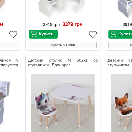
рн
3379 грн
3919 грн
3919
Купить в 1 клик
К
ьчиком N
Детский столик M 502-1 со
Детский 
лируется
стульчиком, Единорог
стульчиком,