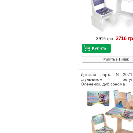
2716 г
3919 грн
Купить в 1 клик
Детская парта N 2071
стульчиком, регули
Олененок, дуб сонома