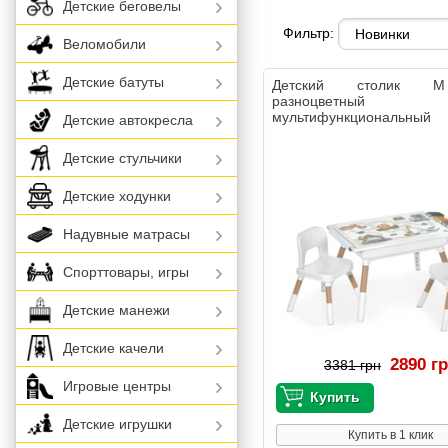
Детские беговелы
Фильтр:
Веломобили
Детские батуты
Детский столик 
разноцветный
мультифункциональ
Детские автокресла
стульчиками
Детские стульчики
Детские ходунки
Надувные матрасы
Спорттовары, игры
Детские манежи
Детские качели
2890 г
3381 грн
Игровые центры
Детские игрушки
Купить в 1 клик