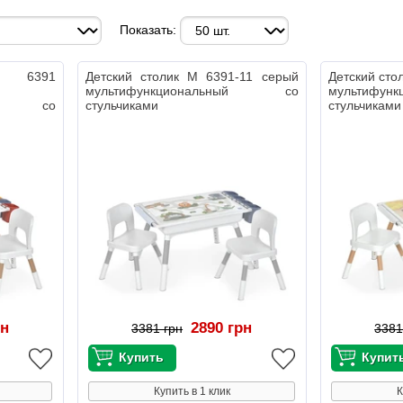
Показать:
M 6391
Детский столик M 6391-11 серый
Детский сто
мультифункциональный со
мультифу
ный со
стульчиками
стульчиками
рн
2890 грн
3381 грн
3381
Купить в 1 клик
К