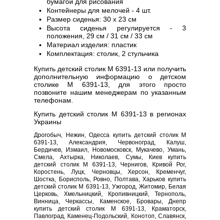
бумагой для рисования
Контейнеры для мелочей - 4 шт.
Размер сиденья: 30 х 23 см
Высота сиденья регулируется - 3
положения, 29 см / 31 см / 33 см
Материал изделия: пластик
Комплектация: столик, 2 стульчика
Купить детский столик M 6391-13 или получить
дополнительную информацию о детском
столике M 6391-13, для этого просто
позвоните нашим менеджерам по указанным
телефонам.
Купить детский столик M 6391-13 в регионах
Украины
Дрогобыч, Нежин, Одесса купить детский столик M
6391-13, Александрия, Червоноград, Калуш,
Бердичев, Измаил, Новомосковск, Мукачево, Умань,
Смела, Ахтырка, Николаев, Сумы, Киев купить
детский столик M 6391-13, Чернигов, Кривой Рог,
Коростень, Луцк, Черновцы, Херсон, Кременчуг,
Шостка, Борисполь, Ровно, Полтава, Харьков купить
детский столик M 6391-13, Ужгород, Житомир, Белая
Церковь, Хмельницкий, Кропивницкий, Тернополь,
Винница, Черкассы, Каменское, Бровары, Днепр
купить детский столик M 6391-13, Краматорск,
Павлоград, Каменец-Подольский, Конотоп, Славянск,