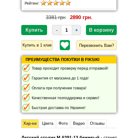
Рейтинг:
2890 грн.
3381 грн
-
+
Перезвонить Вам?
ПРЕИМУЩЕСТВА ПОКУПКИ В FIKSIKI
Товар проходит проверку перед отправкой!
Гарантия от магазина до 1 года!
Оплата при получении товара!
Качественная техподдержка и сервис!
Быстрая доставка по Украине!
Хар-ки
Цвета
Фото
Видео
Отзывы
Детский столик M 6391-13 бежевый
- станет