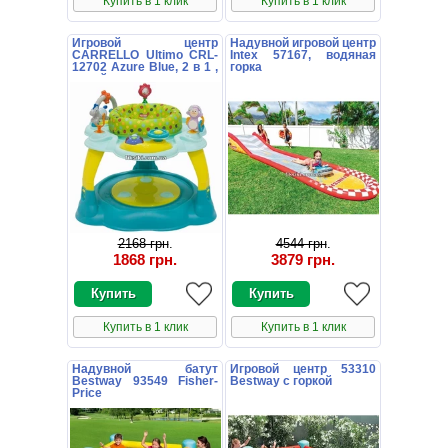
Купить в 1 клик
Купить в 1 клик
Игровой центр
Надувной игровой центр
CARRELLO Ultimo CRL-
Intex 57167, водяная
12702 Azure Blue, 2 в 1 ,
горка
синий
2168 грн
.
4544 грн
.
1868 грн
.
3879 грн
.
Купить в 1 клик
Купить в 1 клик
Надувной батут
Игровой центр 53310
Bestway 93549 Fisher-
Bestway с горкой
Price