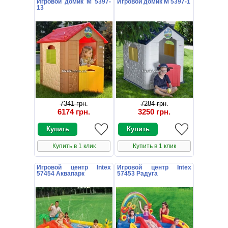
Игровой домик M 5397-
Игровой домик M 5397-1
13
7341 грн
.
7284 грн
.
6174 грн
.
3250 грн
.
Купить в 1 клик
Купить в 1 клик
Игровой центр Intex
Игровой центр Intex
57454 Аквапарк
57453 Радуга