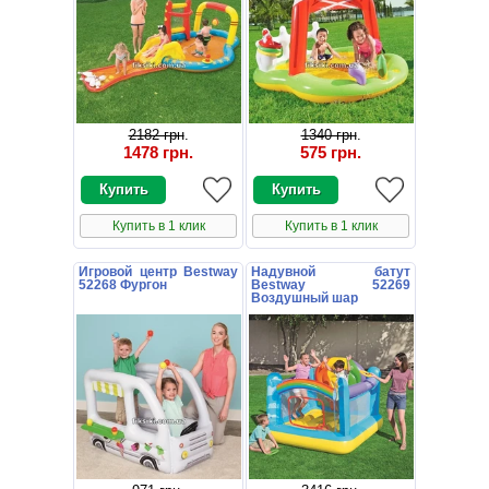
2182 грн
.
1340 грн
.
1478 грн
.
575 грн
.
Купить в 1 клик
Купить в 1 клик
Игровой центр Bestway
Надувной батут
52268 Фургон
Bestway 52269
Воздушный шар