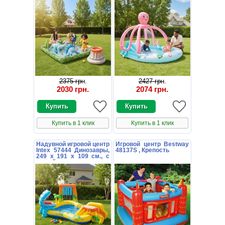
2375 грн
.
2427 грн
.
2030 грн
.
2074 грн
.
Купить в 1 клик
Купить в 1 клик
Надувной игровой центр
Игровой центр Bestway
Intex 57444 Динозавры,
48137S , Крепость
249 х 191 х 109 см., с
горкой