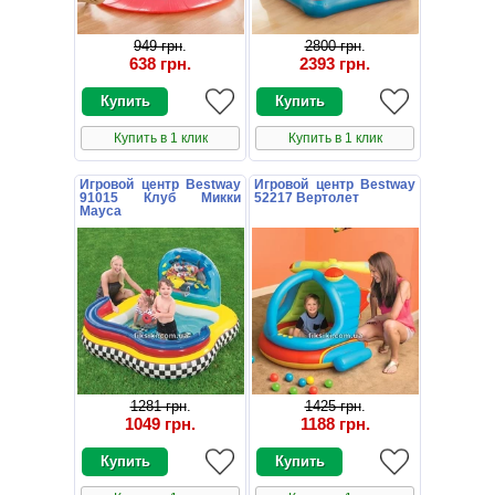
949 грн
.
2800 грн
.
638 грн
.
2393 грн
.
Купить в 1 клик
Купить в 1 клик
Игровой центр Bestway
Игровой центр Bestway
91015 Клуб Микки
52217 Вертолет
Мауса
1281 грн
.
1425 грн
.
1049 грн
.
1188 грн
.