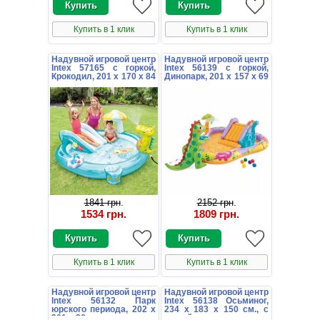
Купить в 1 клик
Купить в 1 клик
Надувной игровой центр
Надувной игровой центр
Intex 57165 с горкой,
Intex 56139 с горкой,
Крокодил, 201 х 170 х 84
Динопарк, 201 х 157 х 69
см.
см.
1841 грн
.
2152 грн
.
1534 грн
.
1809 грн
.
Купить в 1 клик
Купить в 1 клик
Надувной игровой центр
Надувной игровой центр
Intex 56132 Парк
Intex 56138 Осьминог,
юрского периода, 202 х
234 х 183 х 150 см., с
201 х 36 см.
горкой