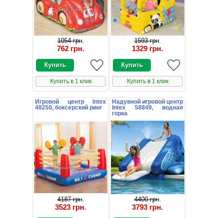
1054 грн
.
1593 грн
.
762 грн
.
1329 грн
.
Купить в 1 клик
Купить в 1 клик
Игровой центр Intex
Надувной игровой центр
48250, боксерский ринг
Intex 58849, водная
горка
4187 грн
.
4400 грн
.
3523 грн
.
3793 грн
.