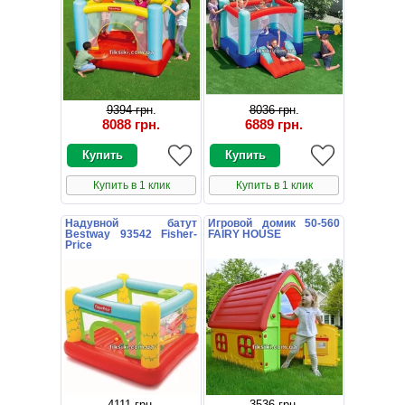
9394 грн
.
8036 грн
.
8088 грн
.
6889 грн
.
Купить в 1 клик
Купить в 1 клик
Надувной батут
Игровой домик 50-560
Bestway 93542 Fisher-
FAIRY HOUSE
Price
4111 грн
.
3536 грн
.