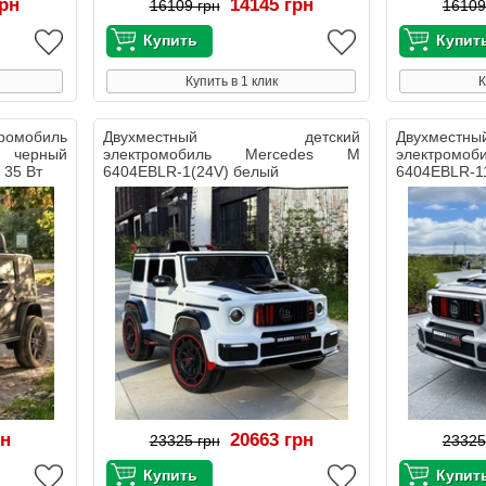
грн
14145 грн
16109 грн
16109
Купить в 1 клик
К
мобиль
Двухместный детский
Двухме
 черный
электромобиль Mercedes M
электром
 35 Вт
6404EBLR-1(24V) белый
6404EBLR-1
рн
20663 грн
23325 грн
23325