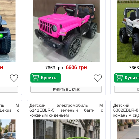
рн
6606 грн
7663 грн
7663
Купить в 1 клик
К
биль M
Детский электромобиль M
Детский 
Lexus с
6141EBLR-5 зеленый багги с
6382EBLR
кожаным сиденьем
кожаным си