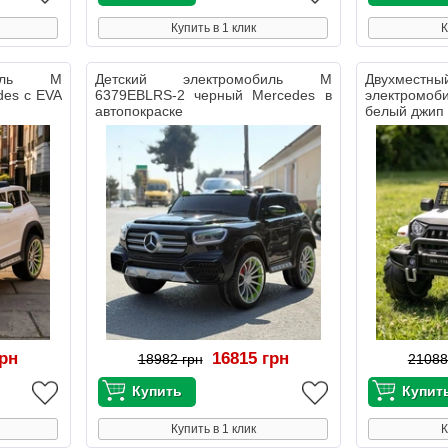
Купить в 1 клик
К
биль M
Детский электромобиль M
Двухме
des с EVA
6379EBLRS-2 черный Mercedes в
электромоб
автопокраске
белый джип 
грн
16815 грн
18982 грн
21088
Купить в 1 клик
К