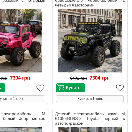
 розовый с четырьмя
6356EBLR-2-5 черно-зеленый с
четырьмя моторами
7304 грн
7304 грн
 грн
8472 грн
упить в 1 клик
Купить в 1 клик
электромобиль M
Детский электромобиль джип M
1 белый Jeep мягкое
6138EBLRS-2 Toyota черный с
автопокраской