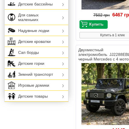
Детские бассейны
6467 г
Для самых
7502 грн
маленьких
Надувные лодки
Купить в 1 клик
Детские кроватки
Двухместный де
Сап борды
электромобиль JJ2288EB
черный Mercedes с 4 мот
Детские горки
Зимний транспорт
Игровые домики
Детские товары