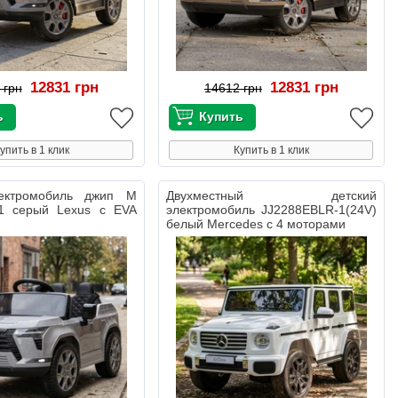
12831 грн
12831 грн
 грн
14612 грн
упить в 1 клик
Купить в 1 клик
лектромобиль джип M
Двухместный детский
1 серый Lexus с EVA
электромобиль JJ2288EBLR-1(24V)
белый Mercedes с 4 моторами