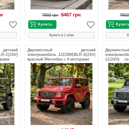
рн
6467 грн
7502 грн
7502
Купить в 1 клик
К
тский
Двухместный детский
Двухме
LR-2(24V)
электромобиль JJ2288EBLR-3(24V)
электром
орами
красный Mercedes с 4 моторами
11(24V) с
моторами