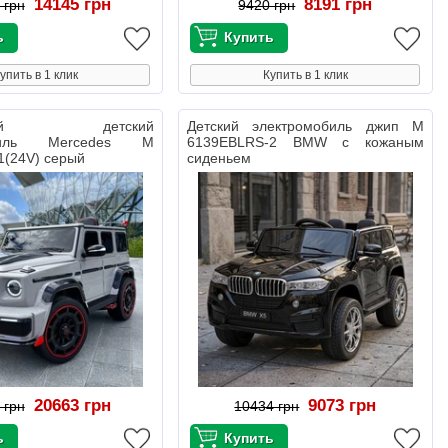
14145 грн
8191 грн
 грн
9420 грн
упить в 1 клик
Купить в 1 клик
стный детский
Детский электромобиль джип M
обиль Mercedes M
6139EBLRS-2 BMW с кожаным
1(24V) серый
сиденьем
20663 грн
9073 грн
 грн
10434 грн