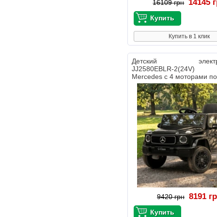
14145 
16109 грн
Купить в 1 клик
Детский электро
JJ2580EBLR-2(24V)
Mercedes с 4 моторами по
8191 г
9420 грн