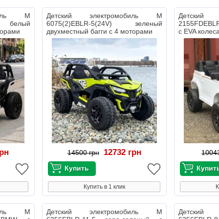
биль M
Детский электромобиль M
Детский
) белый
6075(2)EBLR-5(24V) зеленый
2155FDEBLR
торами
двухместный багги с 4 моторами
с EVA колес
грн
12732 грн
14500 грн
1004
Купить в 1 клик
К
биль M
Детский электромобиль M
Детский 