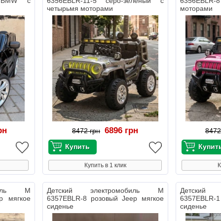
й BMW с
6356EBLR-11-5 серо-зеленый с
6356EBLR-8
четырьмя моторами
моторами
рн
6896 грн
8472 грн
8472
Купить в 1 клик
К
биль M
Детский электромобиль M
Детский 
p мягкое
6357EBLR-8 розовый Jeep мягкое
6357EBLR-
сиденье
сиденье