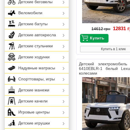
Детские беговелы
Веломобили
Детские батуты
12831 
14612 грн
Детские автокресла
Детские стульчики
Купить в 1 клик
Детские ходунки
Детский электромобил
Надувные матрасы
6410EBLR-1 белый Lex
колесами
Спорттовары, игры
Детские манежи
Детские качели
Игровые центры
Детские игрушки