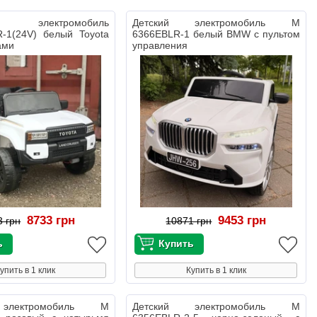
 электромобиль
Детский электромобиль M
-1(24V) белый Toyota
6366EBLR-1 белый BMW с пультом
ами
управления
8733 грн
9453 грн
3 грн
10871 грн
упить в 1 клик
Купить в 1 клик
электромобиль M
Детский электромобиль M