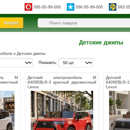
095 05-99-005
096 05-99-005
063 0
Акции
Детские джипы
мобили
»
Детские джипы
Показать:
биль M
Детский электромобиль M
Детский 
хместный
6409EBLR-3 красный двухместный
6409EBLR-1
Lexus
Lexus