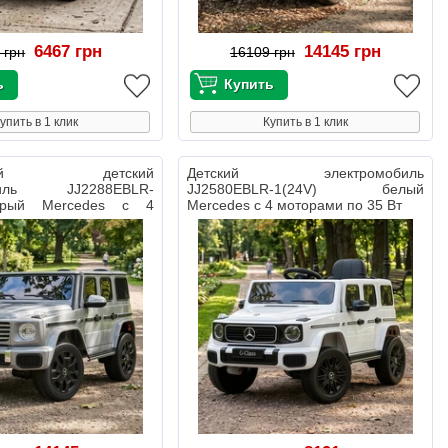
6467 грн
14145 грн
 грн
16109 грн
упить в 1 клик
Купить в 1 клик
стный детский
Детский электромобиль
обиль JJ2288EBLR-
JJ2580EBLR-1(24V) белый
ерый Mercedes с 4
Mercedes с 4 моторами по 35 Вт