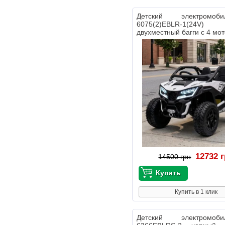
Детский электромо
6075(2)EBLR-1(24V
двухместный багги с 4 мо
12732 
14500 грн
Купить в 1 клик
Детский электромо