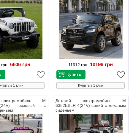
6606 грн
10196 грн
 грн
11612 грн
упить в 1 клик
Купить в 1 клик
электромобиль M
Детский электромобиль M
-8(24V) розовый с
6382EBLR-4(24V) синий с кожаным
деньем
сиденьем