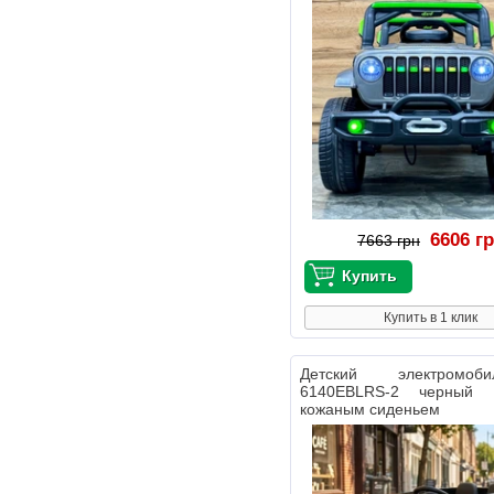
6606 г
7663 грн
Купить в 1 клик
Детский электромо
6140EBLRS-2 черный 
кожаным сиденьем