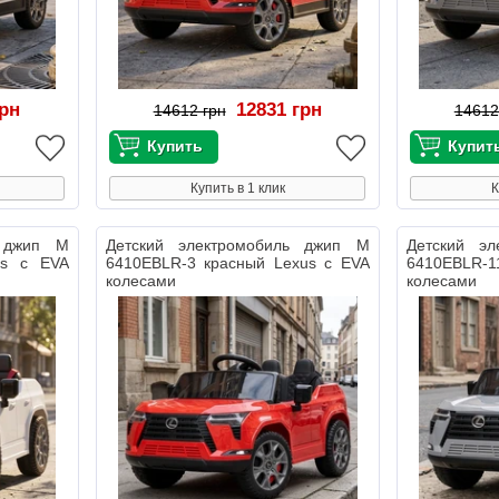
грн
12831 грн
14612 грн
14612
Купить в 1 клик
К
ь джип M
Детский электромобиль джип M
Детский э
us с EVA
6410EBLR-3 красный Lexus с EVA
6410EBLR-1
колесами
колесами