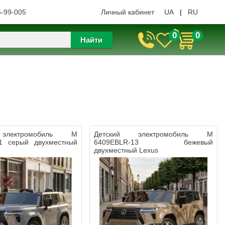
5-99-005
Личный кабинет
UA
|
RU
0
0
Найти
электромобиль M
Детский электромобиль M
1 серый двухместный
6409EBLR-13 бежевый
двухместный Lexus