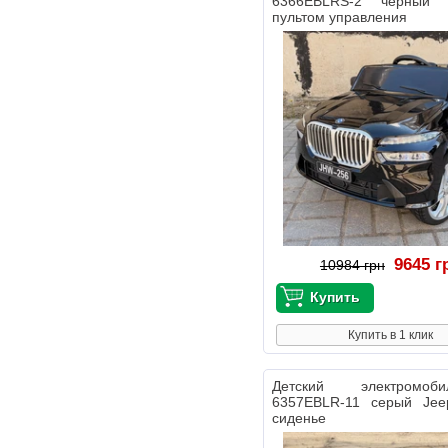
6366EBLRS-2 черны
пультом управления
9645 г
10984 грн
Купить в 1 клик
Детский электромо
6357EBLR-11 серый Jee
сиденье