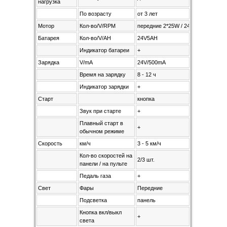
нагрузка
По возрасту
от 3 лет
Мотор
Кол-во/V/RPM
передние 2*25W / 24V / RPM6000, 
Батарея
Кол-во/V/AH
24V5AH
Индикатор батареи
+
Зарядка
V/mA
24V/500mA
Время на зарядку
8 - 12 ч
Индикатор зарядки
+
Старт
кнопка
Звук при старте
+
Плавный старт в
+
обычном режиме
Скорость
км/ч
3 - 5 км/ч
Кол-во скоростей на
2/3 шт.
панели / на пульте
Педаль газа
+
Свет
Фары
Передние
Подсветка
панель
Кнопка вкл/выкл
+
света