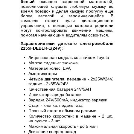
белый
оснащен встроенной магнитолой,
позволяющей слушать любимую музыку во
время поездок и делая каждую прогулку еще
более веселой и запоминающейся. В
комплект входит пульт дистанционного
управления, с помощью которого родители
могут контролировать движение машины,
помогая начинающим водителям освоиться.
Характеристики детского электромобиля
2155FDEBLR-1(24V)
:
Лицензионная модель со значком Toyota
Мягкое сиденье: экокожа
Материал колес: EVA
Амортизаторы
Четыре двигателя, передние - 2х25W/24V,
задние - 2х35W/24V
Качественная батарея 24V/5AH
Индикатор заряда батареи
Зарядка 24V/500mA, индикатор зарядки
Старт - кнопка, педаль газа
Плавный старт в обычном режиме
Количество скоростей: в машине - 2 шт.,
на пульте - 3 шт.
Максимальная скорость - до 5 км/ч
Движение вперед-назад