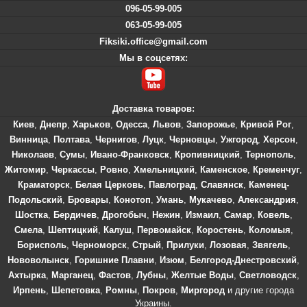
096-05-99-005
063-05-99-005
Fiksiki.office@gmail.com
Мы в соцсетях:
Доставка товаров:
Киев
,
Днепр
,
Харьков
,
Одесса
,
Львов
,
Запорожье
,
Кривой Рог
,
Винница
,
Полтава
,
Чернигов
,
Луцк
,
Черновцы
,
Ужгород
,
Херсон
,
Николаев
,
Сумы
,
Ивано-Франковск
,
Кропивницкий
,
Тернополь
,
Житомир
,
Черкассы
,
Ровно
,
Хмельницкий
,
Каменское
,
Кременчуг
,
Краматорск
,
Белая Церковь
,
Павлоград
,
Славянск
,
Каменец-
Подольский
,
Бровары
,
Конотоп
,
Умань
,
Мукачево
,
Александрия
,
Шостка
,
Бердичев
,
Дрогобыч
,
Нежин
,
Измаил
,
Самар
,
Ковель
,
Смела
,
Шептицкий
,
Калуш
,
Первомайск
,
Коростень
,
Коломыя
,
Борисполь
,
Черноморск
,
Стрый
,
Прилуки
,
Лозовая
,
Звягель
,
Нововолынск
,
Горишние Плавни
,
Изюм
,
Белгород-Днестровский
,
Ахтырка
,
Марганец
,
Фастов
,
Лубны
,
Желтые Воды
,
Светловодск
,
Ирпень
,
Шепетовка
,
Ромны
,
Покров
,
Миргород
и другие города
Украины.