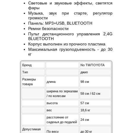
Световые и звуковые эффекты, светятся
фары
Музыка, звук при старте, регулятор
громкости
Панель: MP3+USB, BLUETOOTH
Ремни безопасности
Пульт дистанционного управления 2,4G
BLUETOOTH
Корпус выполнен из прочного пластика
Максимальная грузоподъемность - до 30
кг
Бренд
No TM/TOYOTA
Тип
джип
Размеры
длина
98 см
товара
ширина по зеркалам
58 см / 62 см
/ по колесам
высота
57 см
вес
18,6 кг
расстояние от
24 см
сиденья до педалей
Допустимая
По весу
до 30 кг