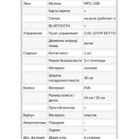
Звук
Музыка
MP3, USB
Карта памяти
+
Сигнал
на руле (работает от 2АА батареек
BLUETOOTH
+
Управление
Пульт управления
2,4G (STOP BUTTON)
Движение вперед/
рычаг
назад
Сиденье
Кол-во мест
1 шт.
Ремни безопасности
3-х точечные
Материал
экокожа
Ширина
35 см
посадочного места
Колеса
Материал
EVA
Размер колеса /
24 см / 20 см
диска
Простой монтаж
+
Корпус
Материал
пластик
Амортизаторы
Передние
-
Задние
+
Доп. функции
Двери откр.
в стороны