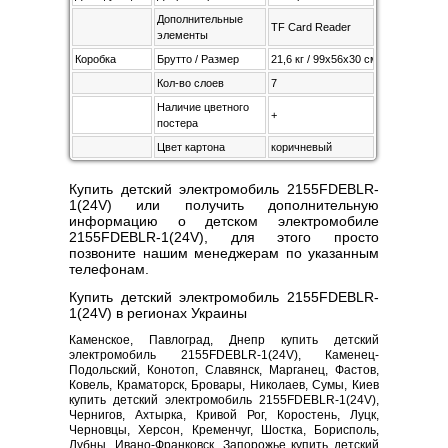
Дополнительные
TF Card Reader
элементы
Коробка
Брутто / Размер
21,6 кг / 99х56х30 см
Кол-во слоев
7
Наличие цветного
+
постера
Цвет картона
коричневый
Купить детский электромобиль 2155FDEBLR-
1(24V) или получить дополнительную
информацию о детском электромобиле
2155FDEBLR-1(24V), для этого просто
позвоните нашим менеджерам по указанным
телефонам.
Купить детский электромобиль 2155FDEBLR-
1(24V) в регионах Украины
Каменское, Павлоград, Днепр купить детский
электромобиль 2155FDEBLR-1(24V), Каменец-
Подольский, Конотоп, Славянск, Марганец, Фастов,
Ковель, Краматорск, Бровары, Николаев, Сумы, Киев
купить детский электромобиль 2155FDEBLR-1(24V),
Чернигов, Ахтырка, Кривой Рог, Коростень, Луцк,
Черновцы, Херсон, Кременчуг, Шостка, Борисполь,
Лубны, Ивано-Франковск, Запорожье купить детский