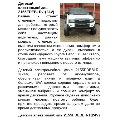
Детский
электромобиль
2155FDEBLR-1(24V)
белый
- станет
отличным подарком
для ребенка, который
мечтает почувствовать
себя настоящим
водителем, данная
модель отличается
высоким качеством исполнения, комфортом и
реалистичностью, а ее дизайн выполнен в
стиле легендарного Toyota Land Cruiser Prado,
благодаря чему машинка выглядит эффектно
и привлекает внимание с первого взгляда.
Детский электромобиль джип 2155FDEBLR-
1(24V) работает от аккумулятора,
обеспечивая тихую и плавную езду, а
большие EVA колеса хорошо справляются с
различными дорожными покрытиями,
уменьшая вибрации и повышая комфорт во
время движения. Удобное сиденье дополнено
мягким чехлом, поэтому ребенку будет
приятно проводить время за рулем даже во
время длительных прогулок.
Детский
электромобиль 2155FDEBLR-1(24V)