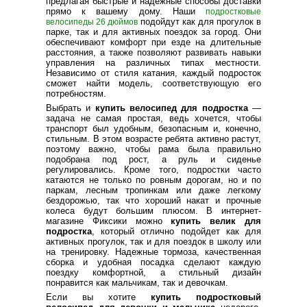
предлагая быстрые и надежные способы доставки
прямо к вашему дому. Наши
подростковые
подойдут как для прогулок в
велосипеды 26 дюймов
парке, так и для активных поездок за город. Они
обеспечивают комфорт при езде на длительные
расстояния, а также позволяют развивать навыки
управления на различных типах местности.
Независимо от стиля катания, каждый подросток
сможет найти модель, соответствующую его
потребностям.
Выбрать и
купить велосипед для подростка
—
задача не самая простая, ведь хочется, чтобы
транспорт был удобным, безопасным и, конечно,
стильным. В этом возрасте ребята активно растут,
поэтому важно, чтобы рама была правильно
подобрана под рост, а руль и сиденье
регулировались. Кроме того, подростки часто
катаются не только по ровным дорогам, но и по
паркам, лесным тропинкам или даже легкому
бездорожью, так что хороший накат и прочные
колеса будут большим плюсом. В интернет-
магазине Фиксики можно
купить велик для
подростка
, который отлично подойдет как для
активных прогулок, так и для поездок в школу или
на тренировку. Надежные тормоза, качественная
сборка и удобная посадка сделают каждую
поездку комфортной, а стильный дизайн
понравится как мальчикам, так и девочкам.
Если вы хотите
купить подростковый