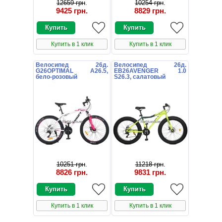
12659 грн
.
10254 грн
.
9425 грн
.
8829 грн
.
Купить в 1 клик
Купить в 1 клик
Велосипед 26д.
Велосипед 26д.
G26OPTIMAL A26.5,
EB26AVENGER 1.0
бело-розовый
S26.3, салатовый
10251 грн
.
11218 грн
.
8826 грн
.
9831 грн
.
Купить в 1 клик
Купить в 1 клик