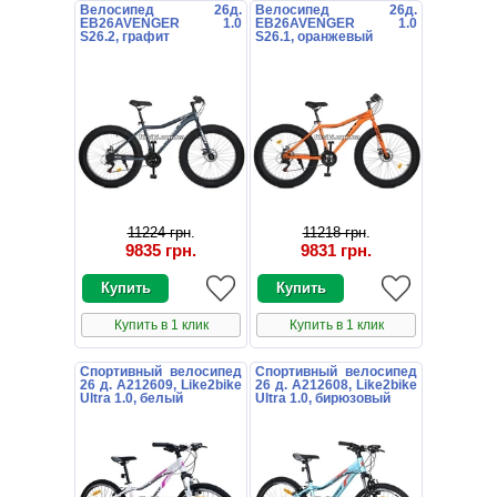
Велосипед 26д.
Велосипед 26д.
EB26AVENGER 1.0
EB26AVENGER 1.0
S26.2, графит
S26.1, оранжевый
11224 грн
.
11218 грн
.
9835 грн
.
9831 грн
.
Купить в 1 клик
Купить в 1 клик
Спортивный велосипед
Спортивный велосипед
26 д. A212609, Like2bike
26 д. A212608, Like2bike
Ultra 1.0, белый
Ultra 1.0, бирюзовый