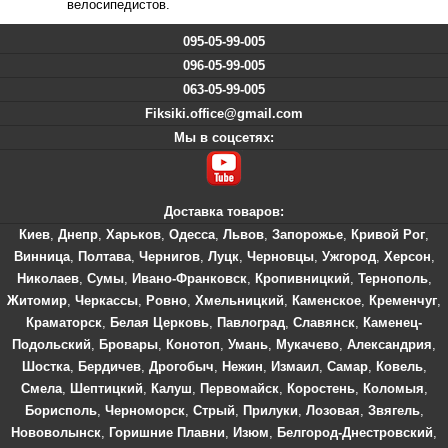
велосипедистов.
095-05-99-005
096-05-99-005
063-05-99-005
Fiksiki.office@gmail.com
Мы в соцсетях:
Доставка товаров:
Киев
,
Днепр
,
Харьков
,
Одесса
,
Львов
,
Запорожье
,
Кривой Рог
,
Винница
,
Полтава
,
Чернигов
,
Луцк
,
Черновцы
,
Ужгород
,
Херсон
,
Николаев
,
Сумы
,
Ивано-Франковск
,
Кропивницкий
,
Тернополь
,
Житомир
,
Черкассы
,
Ровно
,
Хмельницкий
,
Каменское
,
Кременчуг
,
Краматорск
,
Белая Церковь
,
Павлоград
,
Славянск
,
Каменец-
Подольский
,
Бровары
,
Конотоп
,
Умань
,
Мукачево
,
Александрия
,
Шостка
,
Бердичев
,
Дрогобыч
,
Нежин
,
Измаил
,
Самар
,
Ковель
,
Смела
,
Шептицкий
,
Калуш
,
Первомайск
,
Коростень
,
Коломыя
,
Борисполь
,
Черноморск
,
Стрый
,
Прилуки
,
Лозовая
,
Звягель
,
Нововолынск
,
Горишние Плавни
,
Изюм
,
Белгород-Днестровский
,