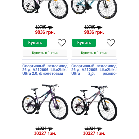
10785 грн
.
10785 грн
.
9836 грн
.
9836 грн
.
Купить в 1 клик
Купить в 1 клик
Спортивный велосипед
Спортивный велосипед
26 д. A212606, Like2bike
26 д. A212605, Like2bike
Ultra 2.0, фиолетовый
Ultra 2.0, розово-
пурпурный
11324 грн
.
11324 грн
.
10327 грн
.
10327 грн
.