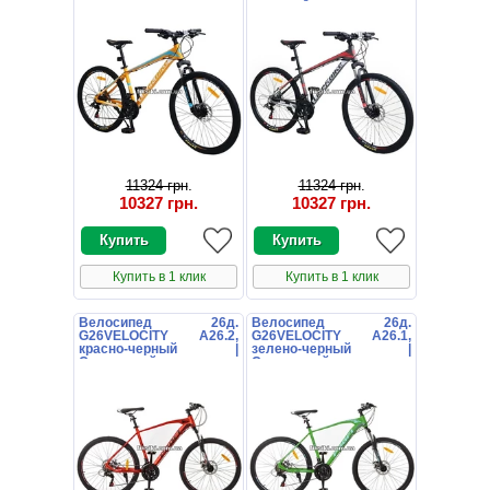
матовый
11324 грн
.
11324 грн
.
10327 грн
.
10327 грн
.
Купить в 1 клик
Купить в 1 клик
Велосипед 26д.
Велосипед 26д.
G26VELOCITY A26.2,
G26VELOCITY A26.1,
красно-черный |
зелено-черный |
Спортивний велосипед
Спортивний велосипед
26д. G26VELOCITY A26.2
26д. G26VELOCITY A26.1