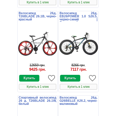
Купить в 1 клик
Купить в 1 клик
Велосипед 26д.
Велосипед 26д.
T26BLADE 26.1B, черно-
EB26POWER 1.0 S26.5,
красный
черно-синий |
Спортивний велосипед
26д. EB26POWER 1.0
S26.5
12659 грн
.
8266 грн
.
9425 грн
.
7117 грн
.
Купить в 1 клик
Купить в 1 клик
Спортивный велосипед
Велосипед 26д.
26 д. T26BLADE 26.1W,
G26BELLE A26.2, черно-
белый
малиновый