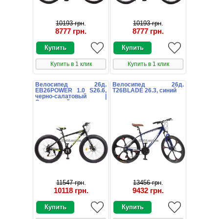
10193 грн
.
10193 грн
.
8777 грн
.
8777 грн
.
Купить в 1 клик
Купить в 1 клик
Велосипед 26д.
Велосипед 26д.
EB26POWER 1.0 S26.6,
T26BLADE 26.3, синий
черно-салатовый |
Спортивний велосипед
26д. EB26POWER 1.0
S26.6
11547 грн
.
13456 грн
.
10118 грн
.
9432 грн
.