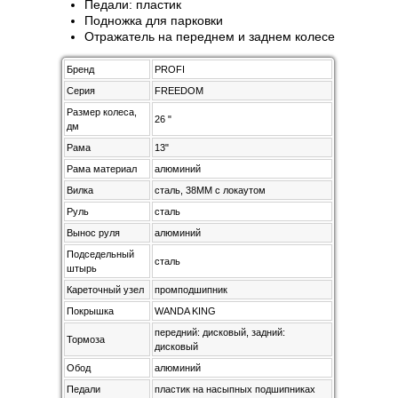
Педали: пластик
Подножка для парковки
Отражатель на переднем и заднем колесе
Бренд
PROFI
Серия
FREEDOM
Размер колеса,
26 "
дм
Рама
13"
Рама материал
алюминий
Вилка
сталь, 38MM с локаутом
Руль
сталь
Вынос руля
алюминий
Подседельный
сталь
штырь
Кареточный узел
промподшипник
Покрышка
WANDA KING
передний: дисковый, задний:
Тормоза
дисковый
Обод
алюминий
Педали
пластик на насыпных подшипниках