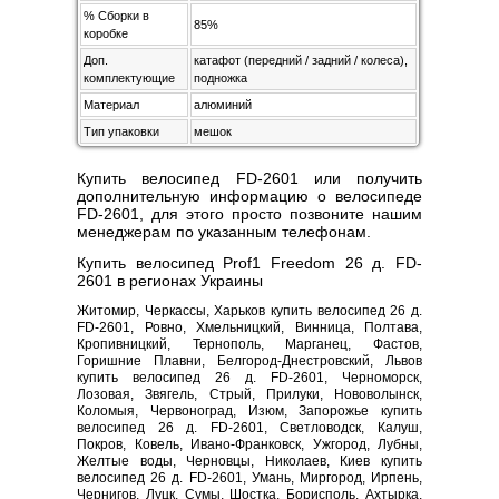
% Сборки в
85%
коробке
Доп.
катафот (передний / задний / колеса),
комплектующие
подножка
Материал
алюминий
Тип упаковки
мешок
Купить велосипед FD-2601 или получить
дополнительную информацию о велосипеде
FD-2601, для этого просто позвоните нашим
менеджерам по указанным телефонам.
Купить велосипед Prof1 Freedom 26 д. FD-
2601 в регионах Украины
Житомир, Черкассы, Харьков купить велосипед 26 д.
FD-2601, Ровно, Хмельницкий, Винница, Полтава,
Кропивницкий, Тернополь, Марганец, Фастов,
Горишние Плавни, Белгород-Днестровский, Львов
купить велосипед 26 д. FD-2601, Черноморск,
Лозовая, Звягель, Стрый, Прилуки, Нововолынск,
Коломыя, Червоноград, Изюм, Запорожье купить
велосипед 26 д. FD-2601, Светловодск, Калуш,
Покров, Ковель, Ивано-Франковск, Ужгород, Лубны,
Желтые воды, Черновцы, Николаев, Киев купить
велосипед 26 д. FD-2601, Умань, Миргород, Ирпень,
Чернигов, Луцк, Сумы, Шостка, Борисполь, Ахтырка,