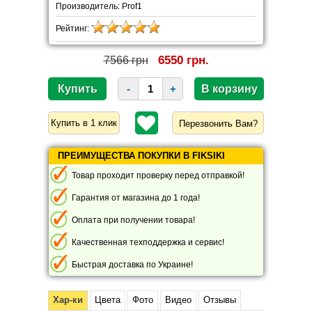
Производитель: Prof1
Рейтинг:
6550 грн.
7566 грн
-
+
Перезвонить Вам?
ПРЕИМУЩЕСТВА ПОКУПКИ В FIKSIKI
Товар проходит проверку перед отправкой!
Гарантия от магазина до 1 года!
Оплата при получении товара!
Качественная техподдержка и сервис!
Быстрая доставка по Украине!
Хар-ки
Цвета
Фото
Видео
Отзывы