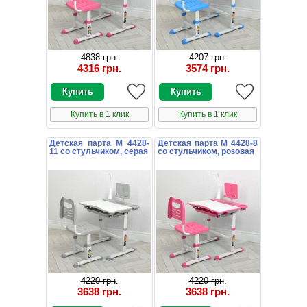
4838 грн
.
4207 грн
.
4316 грн
.
3574 грн
.
Купить в 1 клик
Купить в 1 клик
Детская парта M 4428-
Детская парта M 4428-8
11 со стульчиком, серая
со стульчиком, розовая
4220 грн
.
4220 грн
.
3638 грн
.
3638 грн
.