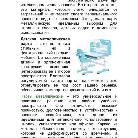
эксплуатацию даже при
интенсивном использовании. Во-вторых, металл -
это материал, который легко очищается от
загрязнений и не теряет своего первоначального
внешнего вида со временем. Это делает парту
металлическую идеальным выбором для
школьных классов, детских садов и домашнего
использования.
Детская металлическая
парта
– это не только
стильный, но и
функциональный предмет
мебели. Ее современный
дизайн и эргономичная
конструкция позволяют
интегрировать ее в любое
пространство. Благодаря
регулируемой высоте парты, вы сможете легко
отрегулировать ее под рост вашего ребенка,
обеспечивая комфорт во время занятий или игр.
– это универсальное и
Парты металлические
практичное решение для любого учебного
пространства. Они отличаются высокой
прочностью, долговечностью и устойчивостью к
внешним воздействиям, что делает их
идеальными для интенсивного использования в
школах, университетах или офисах. Каркас из
металла обеспечивает надежную конструкцию,
которая не деформируется со временем, а
современные покрытия защищают от коррозии и