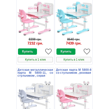
8398 грн
.
8640 грн
.
7232 грн
.
7439 грн
.
Купить в 1 клик
Купить в 1 клик
Детская металлическая
Детская парта M 5800-8
парта M 5800-11, со
со стульчиком , розовая
стульчиком , серая