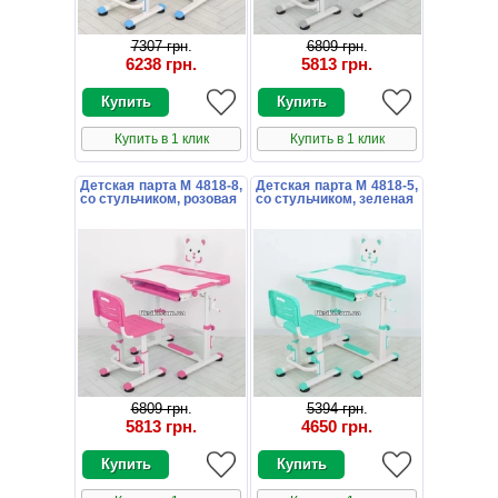
7307 грн
.
6809 грн
.
6238 грн
.
5813 грн
.
Купить в 1 клик
Купить в 1 клик
Детская парта M 4818-8,
Детская парта M 4818-5,
со стульчиком, розовая
со стульчиком, зеленая
6809 грн
.
5394 грн
.
5813 грн
.
4650 грн
.