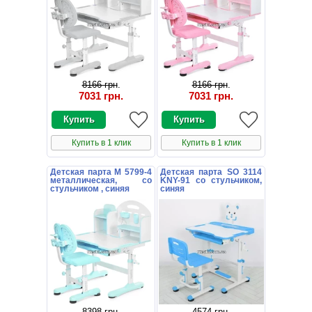
8166 грн
.
8166 грн
.
7031 грн
.
7031 грн
.
Купить в 1 клик
Купить в 1 клик
Детская парта M 5799-4
Детская парта SO 3114
металлическая, со
KNY-91 со стульчиком,
стульчиком , синяя
синяя
8398 грн
.
4574 грн
.