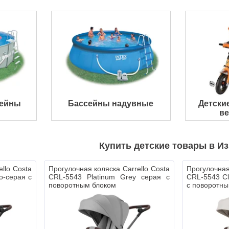
сейны
Бассейны надувные
Детски
в
Купить детские товары в И
llo Costa
Прогулочная коляска Carrello Costa
Прогулочная
о-серая с
CRL-5543 Platinum Grey серая с
CRL-5543 Cl
поворотным блоком
с поворотны