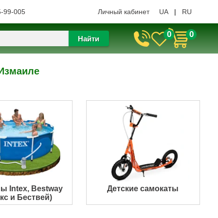
5-99-005
Личный кабинет
UA
|
RU
0
0
Найти
 Измаиле
ы Intex, Bestway
Детские самокаты
кс и Бествей)