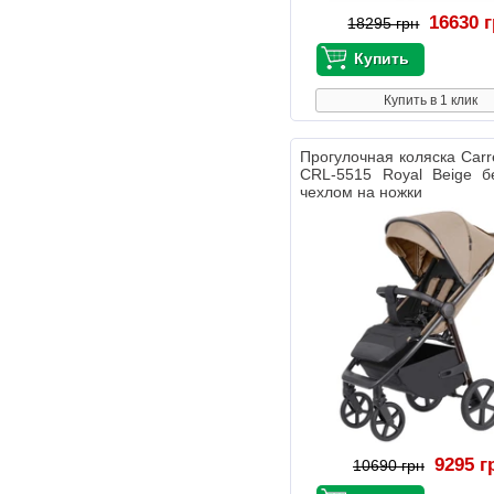
16630 
18295 грн
Купить в 1 клик
Прогулочная коляска Carre
CRL-5515 Royal Beige б
чехлом на ножки
9295 г
10690 грн