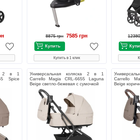
рн
7585 грн
8875 грн
12380
Купить в 1 клик
К
ка 2 в 1
Универсальная коляска 2 в 1
Универсал
55 Spice
Carrello Magia CRL-6655 Laguna
Carrello M
Beige светло-бежевая с сумочкой
Beige корич