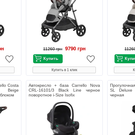
рн
9790 грн
11260 грн
1126
Купить в 1 клик
К
llo Costa
Автокресло + база Carrello Nova
Прогулочная
 Beige
CRL-16101/3 Black Line черное
SL Deluxe
 блоком
поворотное i-Size Isofix
черная