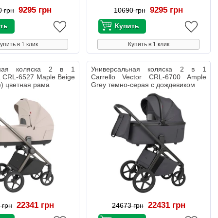
9295 грн
9295 грн
0 грн
10690 грн
упить в 1 клик
Купить в 1 клик
ьная коляска 2 в 1
Универсальная коляска 2 в 1
ra CRL-6527 Maple Beige
Carrello Vector CRL-6700 Ample
e) цветная рама
Grey темно-серая с дождевиком
22341 грн
22431 грн
 грн
24673 грн