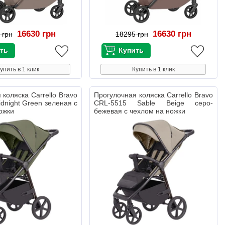
16630 грн
16630 грн
 грн
18295 грн
упить в 1 клик
Купить в 1 клик
 коляска Carrello Bravo
Прогулочная коляска Carrello Bravo
dnight Green зеленая с
CRL-5515 Sable Beige серо-
ожки
бежевая с чехлом на ножки