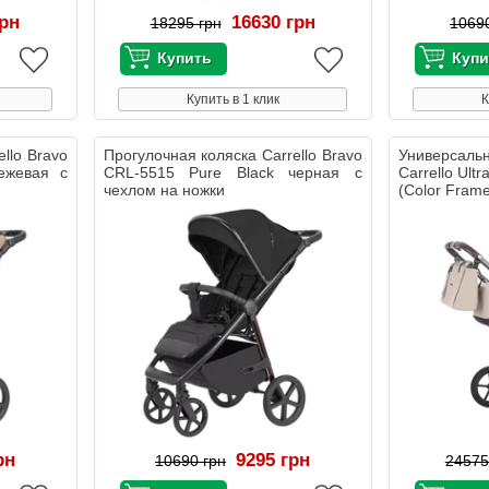
грн
16630 грн
18295 грн
1069
Купить в 1 клик
К
llo Bravo
Прогулочная коляска Carrello Bravo
Универсал
ежевая с
CRL-5515 Pure Black черная с
Carrello Ult
чехлом на ножки
(Color Fram
рн
9295 грн
10690 грн
24575