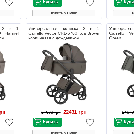
Купить в 1 клик
К
ка 2 в 1
Универсальная коляска 2 в 1
Универсал
0 Flannel
Carrello Vector CRL-6700 Koa Brown
Carrello V
ком
коричневая с дождевиком
Green т
дождевиком
грн
22431 грн
24673 грн
24673
Купить в 1 клик
К