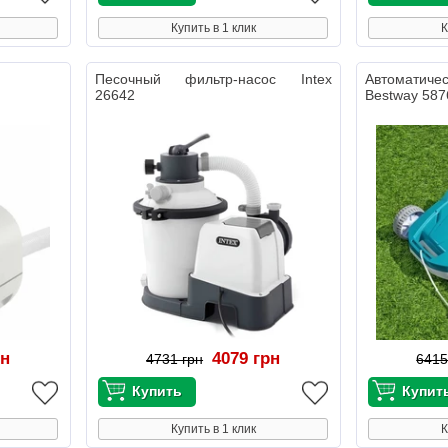
Купить в 1 клик
К
Песочный фильтр-насос Intex
Автоматич
26642
Bestway 587
рн
4079 грн
4731 грн
6415
Купить в 1 клик
К