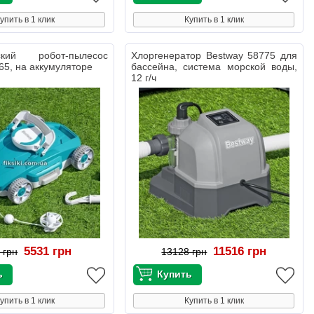
упить в 1 клик
Купить в 1 клик
еский робот-пылесос
Хлоргенератор Bestway 58775 для
65, на аккумуляторе
бассейна, система морской воды,
12 г/ч
5531 грн
11516 грн
 грн
13128 грн
упить в 1 клик
Купить в 1 клик