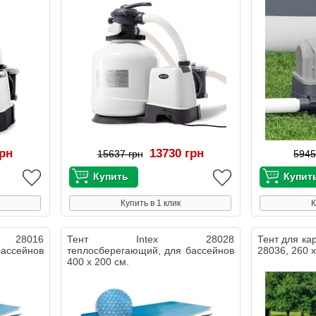
грн
13730 грн
15637 грн
5945
Купить в 1 клик
К
28016
Тент Intex 28028
Тент для ка
бассейнов
теплосберегающий, для бассейнов
28036, 260 х
400 х 200 см.