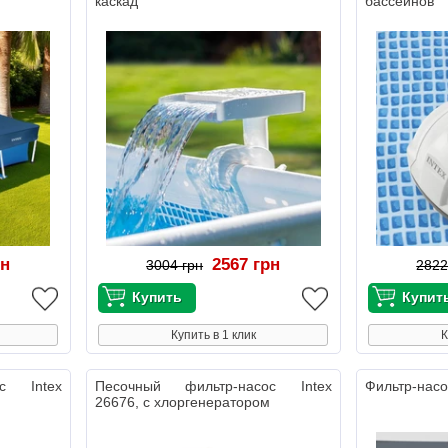
каскад
бассейнов
рн
2567 грн
3004 грн
2822
Купить в 1 клик
К
ос Intex
Песочный фильтр-насос Intex
Фильтр-насо
26676, с хлоргенератором