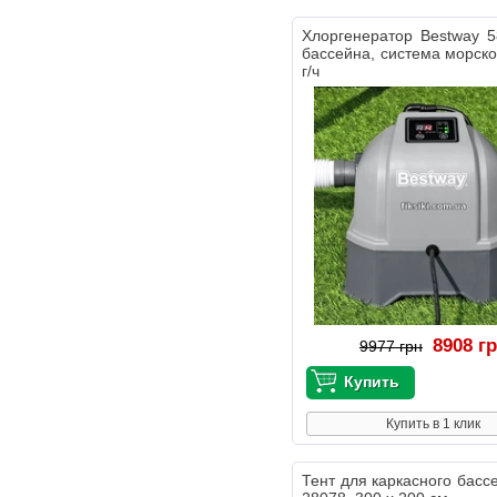
Хлоргенератор Bestway 
бассейна, система морско
г/ч
8908 г
9977 грн
Купить в 1 клик
Тент для каркасного бассе