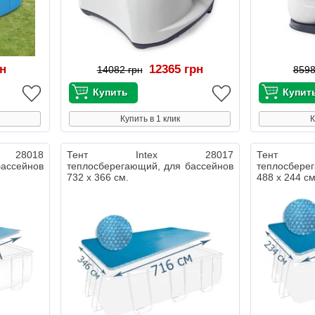
рн
12365 грн
14082 грн
8598
Купить в 1 клик
К
28018
Тент Intex 28017
Тент 
бассейнов
теплосберегающий, для бассейнов
теплосбере
732 х 366 см.
488 х 244 см