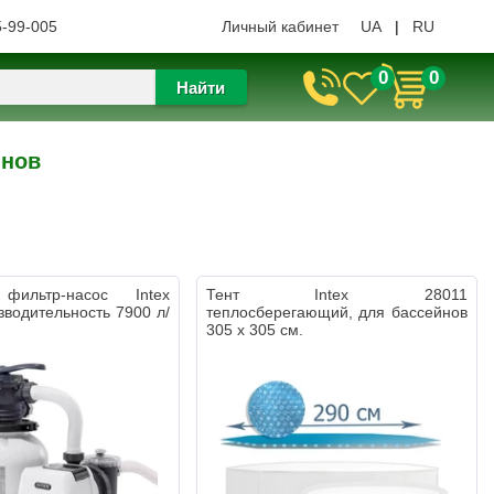
5-99-005
Личный кабинет
UA
|
RU
0
0
Найти
йнов
фильтр-насос Intex
Тент Intex 28011
зводительность 7900 л/
теплосберегающий, для бассейнов
305 х 305 см.