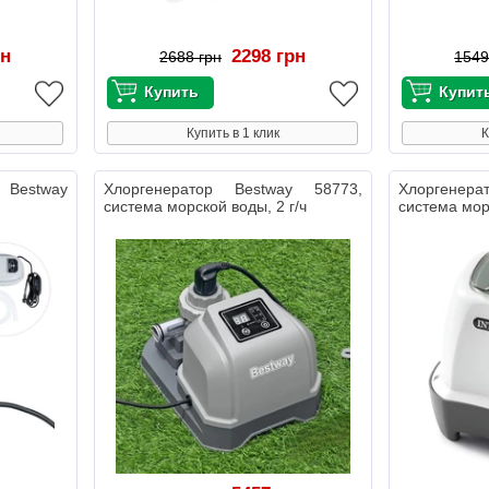
рн
2298 грн
2688 грн
1549
Купить в 1 клик
К
ы Bestway
Хлоргенератор Bestway 58773,
Хлоргенер
система морской воды, 2 г/ч
система морс