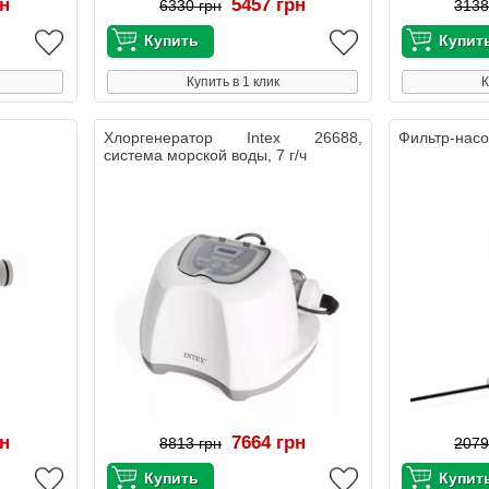
рн
5457 грн
6330 грн
3138
Купить в 1 клик
К
Хлоргенератор Intex 26688,
Фильтр-насо
система морской воды, 7 г/ч
рн
7664 грн
8813 грн
2079