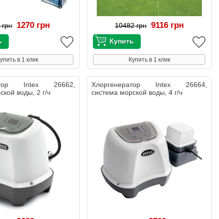
1270 грн
9116 грн
 грн
10482 грн
упить в 1 клик
Купить в 1 клик
атор Intex 26662,
Хлоргенератор Intex 26664,
кой воды, 2 г/ч
система морской воды, 4 г/ч