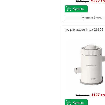
5272 г
6115 грн
Купить в 1 клик
Фильтр-насос Intex 26602
1127 г
1375 грн