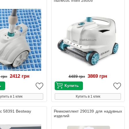
пылесос Intex 28005
2412 грн
3869 грн
 грн
4489 грн
упить в 1 клик
Купить в 1 клик
с 58391 Bestway
Ремкомплект 290139 для надувных
изделий