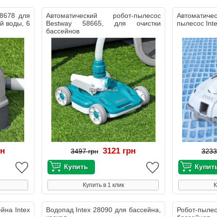
58678 для
Автоматический робот-пылесос
Автомати
й воды, 6
Bestway 58665, для очистки
пылесос Int
бассейнов
рн
3121 грн
3497 грн
3233
Купить в 1 клик
К
йна Intex
Водопад Intex 28090 для бассейна,
Робот-пыле