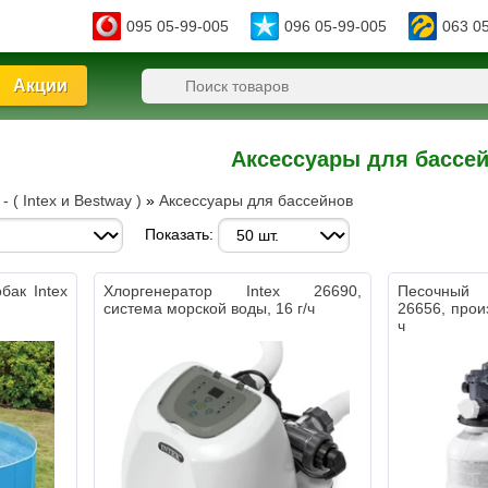
095 05-99-005
096 05-99-005
063 0
Акции
Аксессуары для бассе
 ( Intex и Bestway )
»
Аксессуары для бассейнов
Показать:
бак Intex
Хлоргенератор Intex 26690,
Песочный 
система морской воды, 16 г/ч
26656, прои
ч