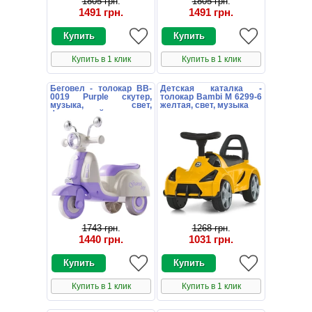
1805 грн
.
1805 грн
.
1491 грн
.
1491 грн
.
Купить в 1 клик
Купить в 1 клик
Беговел - толокар BB-
Детская каталка -
0019 Purple скутер,
толокар Bambi M 6299-6
музыка, свет,
желтая, свет, музыка
фиолетовый
1743 грн
.
1268 грн
.
1440 грн
.
1031 грн
.
Купить в 1 клик
Купить в 1 клик