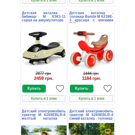
Купить в 1 клик
Купить в 1 клик
Детская каталка -
Детская каталка -
бибикар M 6363-11
толокар Bambi M 6239E-
серая на аккумуляторе
3 красная с мягкими
EVA колесами
2877 грн
.
1444 грн
.
2459 грн
.
1184 грн
.
Купить в 1 клик
Купить в 1 клик
Детский электромобиль
Детский электромобиль
трактор M 6269EBLR-6
трактор M 6269EBLR-4
желтый каталка -
синий каталка - толокар
толокар