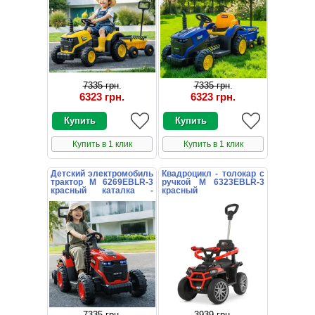
7335 грн
.
7335 грн
.
6323 грн
.
6323 грн
.
Купить в 1 клик
Купить в 1 клик
Детский электромобиль
Квадроцикл - толокар с
трактор M 6269EBLR-3
ручкой M 6323EBLR-3
красный каталка -
красный
толокар
7335 грн
.
3939 грн
.