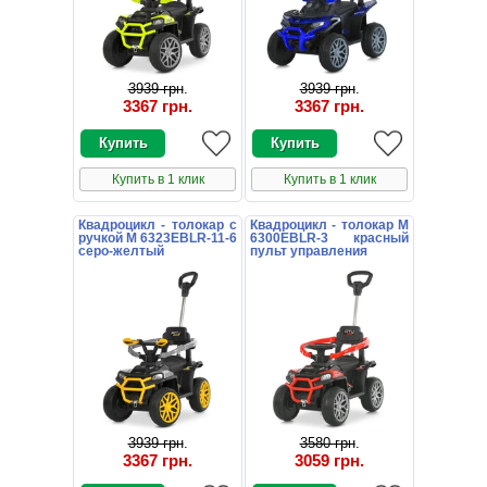
3939 грн
.
3939 грн
.
3367 грн
.
3367 грн
.
Купить в 1 клик
Купить в 1 клик
Квадроцикл - толокар с
Квадроцикл - толокар M
ручкой M 6323EBLR-11-6
6300EBLR-3 красный
серо-желтый
пульт управления
3939 грн
.
3580 грн
.
3367 грн
.
3059 грн
.