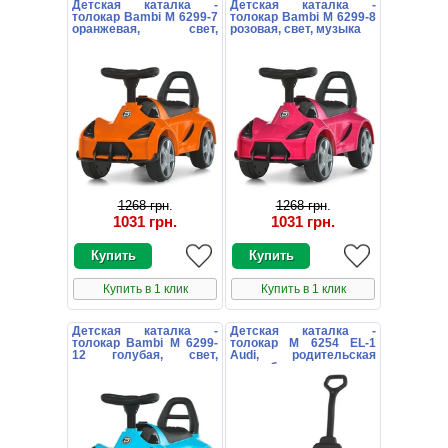
Детская каталка -
Детская каталка -
толокар Bambi M 6299-7
толокар Bambi M 6299-8
оранжевая, свет,
розовая, свет, музыка
музыка
1268 грн
.
1268 грн
.
1031 грн
.
1031 грн
.
Купить в 1 клик
Купить в 1 клик
Детская каталка -
Детская каталка -
толокар Bambi M 6299-
толокар M 6254 EL-1
12 голубая, свет,
Audi, родительская
музыка
ручка, белая