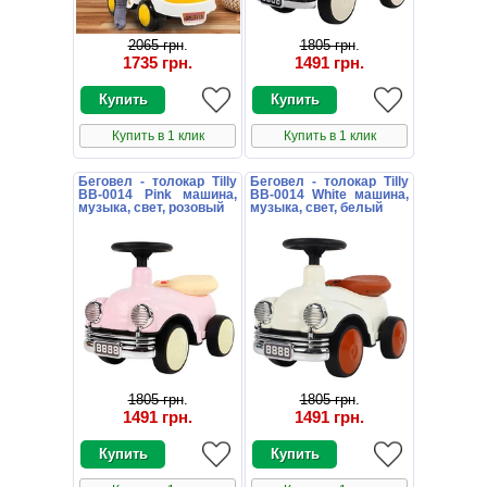
2065 грн
.
1805 грн
.
1735 грн
.
1491 грн
.
Купить в 1 клик
Купить в 1 клик
Беговел - толокар Tilly
Беговел - толокар Tilly
BB-0014 Pink машина,
BB-0014 White машина,
музыка, свет, розовый
музыка, свет, белый
1805 грн
.
1805 грн
.
1491 грн
.
1491 грн
.