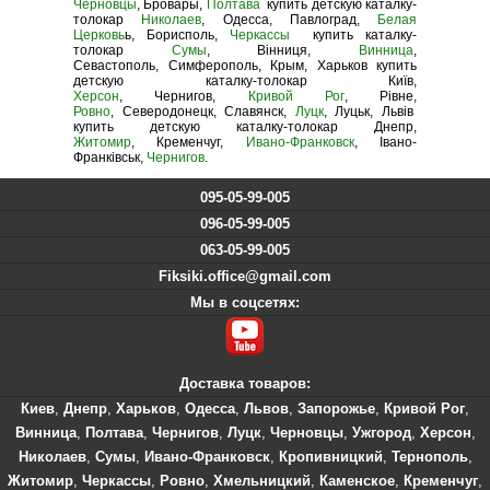
Черновцы
, Бровары,
Полтава
купить детскую каталку-
толокар
Николаев
, Одесса, Павлоград,
Белая
Церковь
ь, Борисполь,
Черкассы
купить каталку-
толокар
Сумы
, Вінниця,
Винница
,
Севастополь, Симферополь, Крым, Харьков купить
детскую каталку-толокар Київ,
Херсон
, Чернигов,
Кривой Рог
, Рівне,
Ровно
, Северодонецк, Славянск,
Луцк
, Луцьк, Львів
купить детскую каталку-толокар Днепр,
Житомир
, Кременчуг,
Ивано-Франковск
, Івано-
Франківськ,
Чернигов
.
095-05-99-005
096-05-99-005
063-05-99-005
Fiksiki.office@gmail.com
Мы в соцсетях:
Доставка товаров:
Киев
,
Днепр
,
Харьков
,
Одесса
,
Львов
,
Запорожье
,
Кривой Рог
,
Винница
,
Полтава
,
Чернигов
,
Луцк
,
Черновцы
,
Ужгород
,
Херсон
,
Николаев
,
Сумы
,
Ивано-Франковск
,
Кропивницкий
,
Тернополь
,
Житомир
,
Черкассы
,
Ровно
,
Хмельницкий
,
Каменское
,
Кременчуг
,