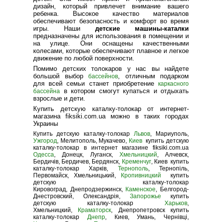
дизайн, который привлечет внимание вашего
ребенка. Высокое качество материалов
обеспечивают безопасность и комфорт во время
игры. Наши
детские машины-каталки
предназначены для использования в помещении и
на улице. Они оснащены качественными
колесами, которые обеспечивают плавное и легкое
движение по любой поверхности.
Помимо детских толокаров у нас вы найдете
большой выбор
, отличным подарком
бассейнов
для всей семьи станет приобретение
каркасного
в котором смогут купаться и отдыхать
бассейна
взрослые и дети.
Купить детскую каталку-толокар от интернет-
магазина fiksiki.com.ua можно в таких городах
Украины
Купить детскую каталку-толокар
Львов
, Мариуполь,
Ужгород
, Мелитополь, Мукачево,
Киев
купить детскую
каталку-толокар в интернет магазине fiksiki.com.ua
Одесса
, Донецк, Луганск,
Хмельницкий
, Алчевск,
Бердичів, Бердичев, Бердянск,
Кременчуг
, Киев купить
каталку-толокар Харків,
Тернополь
, Тернопіль,
Первомайск, Хмельницький,
Кропивницкий
купить
детскую каталку-толокар
Кировоград, Днепродзержинск,
Каменское
, Белгород-
Днестровский, Олександрія,
Запорожье
купить
детскую каталку-толокар
Харьков
,
Хмельницкий,
Краматорск
, Днепропетровск купить
каталку-толокар
Днепр
, Киев, Умань, Чернівці,