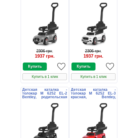
Audi, серая
ручка, белая
2306 грн
.
2306 грн
.
1937 грн
.
1937 грн
.
Купить в 1 клик
Купить в 1 клик
Детская каталка -
Детская каталка -
толокар M 6252 EL-2
толокар M 6252 EL-3
Bentley, родительская
красная, Bentley,
ручка, черная
родительская ручка