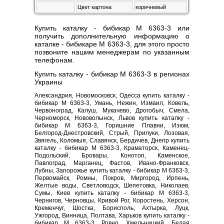
Цвет картона
коричневый
Купить каталку - бибикар M 6363-3 или
получить дополнительную информацию о
каталке - бибикаре M 6363-3, для этого просто
позвоните нашим менеджерам по указанным
телефонам.
Купить каталку - бибикар M 6363-3 в регионах
Украины
Александрия, Новомосковск, Одесса купить каталку -
бибикар M 6363-3, Умань, Нежин, Измаил, Ковель,
Червоноград, Калуш, Мукачево, Дрогобыч, Смела,
Черноморск, Нововолынск, Львов купить каталку -
бибикар M 6363-3, Горишние Плавни, Изюм,
Белгород-Днестровский, Стрый, Прилуки, Лозовая,
Звягель, Коломыя, Славянск, Бердичев, Днепр купить
каталку - бибикар M 6363-3, Краматорск, Каменец-
Подольский, Бровары, Конотоп, Каменское,
Павлоград, Марганец, Фастов, Ивано-Франковск,
Лубны, Запорожье купить каталку - бибикар M 6363-3,
Первомайск, Ромны, Покров, Миргород, Ирпень,
Желтые воды, Светловодск, Шепетовка, Николаев,
Сумы, Киев купить каталку - бибикар M 6363-3,
Чернигов, Черновцы, Кривой Рог, Коростень, Херсон,
Кременчуг, Шостка, Борисполь, Ахтырка, Луцк,
Ужгород, Винница, Полтава, Харьков купить каталку -
бибикар M 6363-3, Ровно, Хмельницкий, Белая