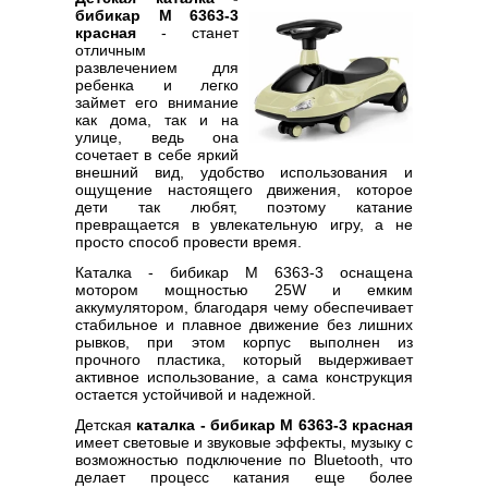
бибикар M 6363-3
красная
- станет
отличным
развлечением для
ребенка и легко
займет его внимание
как дома, так и на
улице, ведь она
сочетает в себе яркий
внешний вид, удобство использования и
ощущение настоящего движения, которое
дети так любят, поэтому катание
превращается в увлекательную игру, а не
просто способ провести время.
Каталка - бибикар M 6363-3 оснащена
мотором мощностью 25W и емким
аккумулятором, благодаря чему обеспечивает
стабильное и плавное движение без лишних
рывков, при этом корпус выполнен из
прочного пластика, который выдерживает
активное использование, а сама конструкция
остается устойчивой и надежной.
Детская
каталка - бибикар M 6363-3 красная
имеет световые и звуковые эффекты, музыку с
возможностью подключение по Bluetooth, что
делает процесс катания еще более