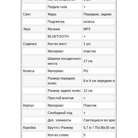
Педаль газа
+
Свет
Фары
Передние, задние
Подсветка
колеса
Звук
Музыка
MP3
BLUETOOTH
+
Сиденье
Кол-во мест
1 шт.
Материал
пластик
Ширина посадочного
17 см
места
Колеса
Материал
PU
Размер передних
8 и 4 см передние колеса
колес
Размер задних колес
12 см
Простой монтаж
+
Корпус
Материал
Пластик
Свободный ход
+
Доп. элементы
Светящиеся во время движения LE
Коробка
Брутто / Размер
5,7 кг / 75х36х30 см
Кол-во слоев
5