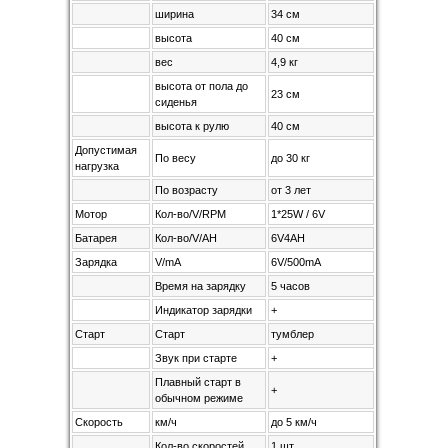
ширина
34 см
высота
40 см
вес
4,9 кг
высота от пола до
23 см
сиденья
высота к рулю
40 см
Допустимая
По весу
до 30 кг
нагрузка
По возрасту
от 3 лет
Мотор
Кол-во/V/RPM
1*25W / 6V
Батарея
Кол-во/V/AH
6V4AH
Зарядка
V/mA
6V/500mA
Время на зарядку
5 часов
Индикатор зарядки
+
Старт
Старт
тумблер
Звук при старте
+
Плавный старт в
+
обычном режиме
Скорость
км/ч
до 5 км/ч
Кол-во скоростей
1 шт.