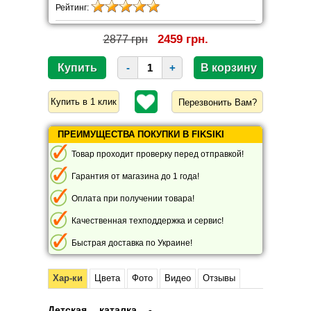
Рейтинг:
2459 грн.
2877 грн
-
+
Перезвонить Вам?
ПРЕИМУЩЕСТВА ПОКУПКИ В FIKSIKI
Товар проходит проверку перед отправкой!
Гарантия от магазина до 1 года!
Оплата при получении товара!
Качественная техподдержка и сервис!
Быстрая доставка по Украине!
Хар-ки
Цвета
Фото
Видео
Отзывы
Детская каталка -