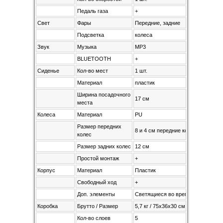
Педаль газа
+
Свет
Фары
Передние, задние
Подсветка
колеса
Звук
Музыка
MP3
BLUETOOTH
+
Сиденье
Кол-во мест
1 шт.
Материал
пластик
Ширина посадочного
17 см
места
Колеса
Материал
PU
Размер передних
8 и 4 см передние колеса
колес
Размер задних колес
12 см
Простой монтаж
+
Корпус
Материал
Пластик
Свободный ход
+
Доп. элементы
Светящиеся во время движения LE
Коробка
Брутто / Размер
5,7 кг / 75х36х30 см
Кол-во слоев
5