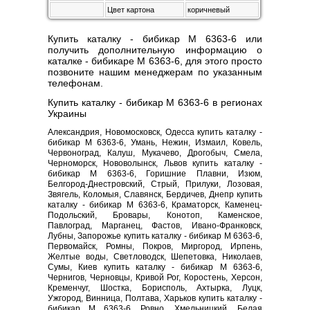
Цвет картона
коричневый
Купить каталку - бибикар M 6363-6 или
получить дополнительную информацию о
каталке - бибикаре M 6363-6, для этого просто
позвоните нашим менеджерам по указанным
телефонам.
Купить каталку - бибикар M 6363-6 в регионах
Украины
Александрия, Новомосковск, Одесса купить каталку -
бибикар M 6363-6, Умань, Нежин, Измаил, Ковель,
Червоноград, Калуш, Мукачево, Дрогобыч, Смела,
Черноморск, Нововолынск, Львов купить каталку -
бибикар M 6363-6, Горишние Плавни, Изюм,
Белгород-Днестровский, Стрый, Прилуки, Лозовая,
Звягель, Коломыя, Славянск, Бердичев, Днепр купить
каталку - бибикар M 6363-6, Краматорск, Каменец-
Подольский, Бровары, Конотоп, Каменское,
Павлоград, Марганец, Фастов, Ивано-Франковск,
Лубны, Запорожье купить каталку - бибикар M 6363-6,
Первомайск, Ромны, Покров, Миргород, Ирпень,
Желтые воды, Светловодск, Шепетовка, Николаев,
Сумы, Киев купить каталку - бибикар M 6363-6,
Чернигов, Черновцы, Кривой Рог, Коростень, Херсон,
Кременчуг, Шостка, Борисполь, Ахтырка, Луцк,
Ужгород, Винница, Полтава, Харьков купить каталку -
бибикар M 6363-6, Ровно, Хмельницкий, Белая