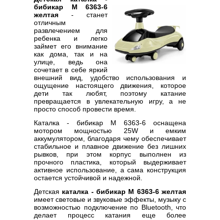
бибикар M 6363-6
желтая
- станет
отличным
развлечением для
ребенка и легко
займет его внимание
как дома, так и на
улице, ведь она
сочетает в себе яркий
внешний вид, удобство использования и
ощущение настоящего движения, которое
дети так любят, поэтому катание
превращается в увлекательную игру, а не
просто способ провести время.
Каталка - бибикар M 6363-6 оснащена
мотором мощностью 25W и емким
аккумулятором, благодаря чему обеспечивает
стабильное и плавное движение без лишних
рывков, при этом корпус выполнен из
прочного пластика, который выдерживает
активное использование, а сама конструкция
остается устойчивой и надежной.
Детская
каталка - бибикар M 6363-6 желтая
имеет световые и звуковые эффекты, музыку с
возможностью подключение по Bluetooth, что
делает процесс катания еще более