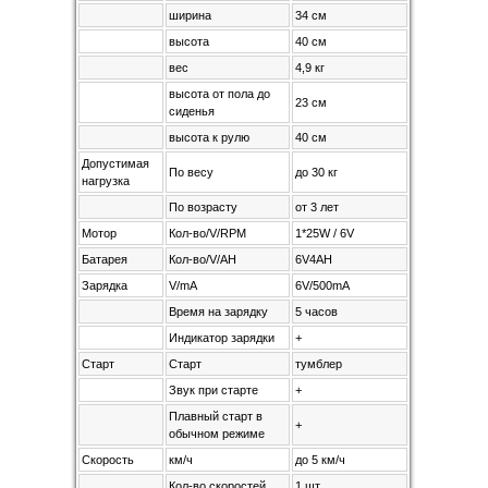
ширина
34 см
высота
40 см
вес
4,9 кг
высота от пола до
23 см
сиденья
высота к рулю
40 см
Допустимая
По весу
до 30 кг
нагрузка
По возрасту
от 3 лет
Мотор
Кол-во/V/RPM
1*25W / 6V
Батарея
Кол-во/V/AH
6V4AH
Зарядка
V/mA
6V/500mA
Время на зарядку
5 часов
Индикатор зарядки
+
Старт
Старт
тумблер
Звук при старте
+
Плавный старт в
+
обычном режиме
Скорость
км/ч
до 5 км/ч
Кол-во скоростей
1 шт.