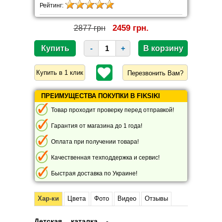
Рейтинг:
2459 грн.
2877 грн
-
+
Перезвонить Вам?
ПРЕИМУЩЕСТВА ПОКУПКИ В FIKSIKI
Товар проходит проверку перед отправкой!
Гарантия от магазина до 1 года!
Оплата при получении товара!
Качественная техподдержка и сервис!
Быстрая доставка по Украине!
Хар-ки
Цвета
Фото
Видео
Отзывы
Детская каталка -