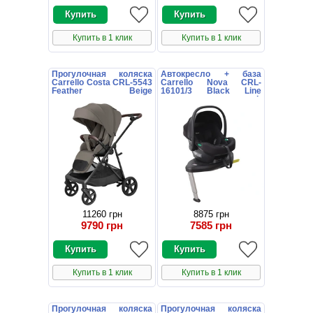
Купить в 1 клик
Купить в 1 клик
Прогулочная коляска
Автокресло + база
Carrello Costa CRL-5543
Carrello Nova CRL-
Feather Beige
16101/3 Black Line
коричневая с
черное поворотное i-
поворотным блоком
Size Isofix
11260 грн
8875 грн
9790 грн
7585 грн
Купить в 1 клик
Купить в 1 клик
Прогулочная коляска
Прогулочная коляска