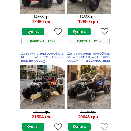
14668 грн
.
14668 грн
.
12880 грн
.
12880 грн
.
Купить в 1 клик
Купить в 1 клик
Детский электромобиль
Детский электромобиль
M 4920EBLRS-3-11
M 4920EBLR-4-11 сине-
красно-серый
серый двухместный
двухместный багги
багги
24275 грн
.
23308 грн
.
21504 грн
.
20648 грн
.