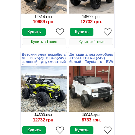
12514 грн
.
14500 грн
.
10989 грн
.
12732 грн
.
Купить в 1 клик
Купить в 1 клик
Детский электромобиль
Детский электромобиль
M 6075(2)EBLR-5(24V)
2155FDEBLR-1(24V)
зеленый двухместный
белый Toyota с EVA
багги с 4 моторами
колесами
14500 грн
.
10043 грн
.
12732 грн
.
8733 грн
.