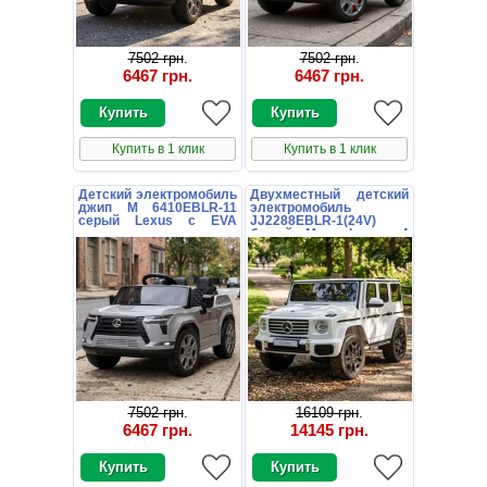
7502 грн
.
7502 грн
.
6467 грн
.
6467 грн
.
Купить в 1 клик
Купить в 1 клик
Детский электромобиль
Двухместный детский
джип M 6410EBLR-11
электромобиль
серый Lexus с EVA
JJ2288EBLR-1(24V)
колесами
белый Mercedes с 4
моторами
7502 грн
.
16109 грн
.
6467 грн
.
14145 грн
.