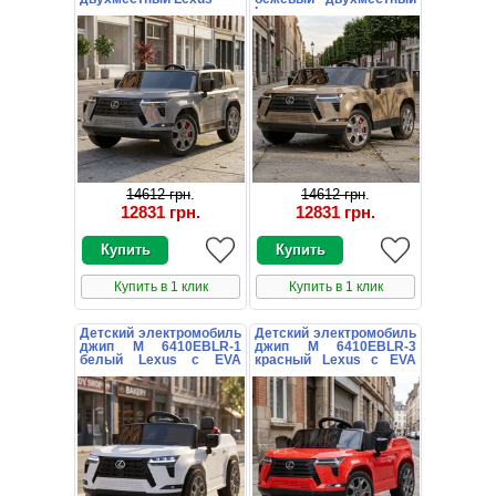
Lexus
14612 грн
.
14612 грн
.
12831 грн
.
12831 грн
.
Купить в 1 клик
Купить в 1 клик
Детский электромобиль
Детский электромобиль
джип M 6410EBLR-1
джип M 6410EBLR-3
белый Lexus с EVA
красный Lexus с EVA
колесами
колесами