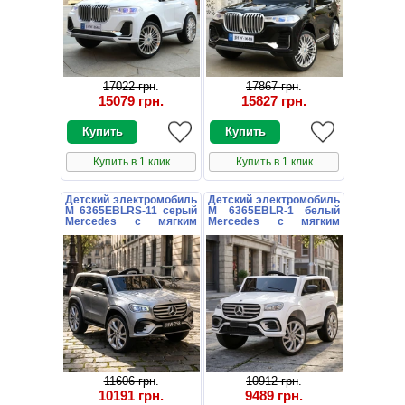
17022 грн
.
17867 грн
.
15079 грн
.
15827 грн
.
Купить в 1 клик
Купить в 1 клик
Детский электромобиль
Детский электромобиль
M 6365EBLRS-11 серый
M 6365EBLR-1 белый
Mercedes с мягким
Mercedes с мягким
сиденьем
сиденьем
11606 грн
.
10912 грн
.
10191 грн
.
9489 грн
.