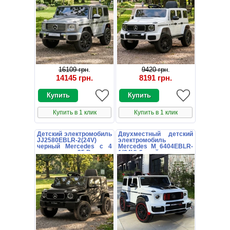
16109 грн
.
9420 грн
.
14145 грн
.
8191 грн
.
Купить в 1 клик
Купить в 1 клик
Детский электромобиль
Двухместный детский
JJ2580EBLR-2(24V)
электромобиль
черный Mercedes с 4
Mercedes M 6404EBLR-
моторами по 35 Вт
1(24V) белый