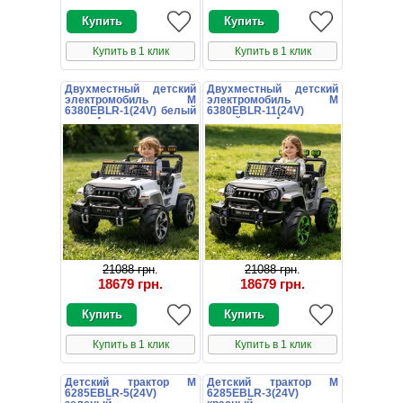
Купить в 1 клик
Купить в 1 клик
Двухместный детский
Двухместный детский
электромобиль M
электромобиль M
6380EBLR-1(24V) белый
6380EBLR-11(24V)
джип 4 мотора
серый джип 4 мотора
21088 грн
.
21088 грн
.
18679 грн
.
18679 грн
.
Купить в 1 клик
Купить в 1 клик
Детский трактор M
Детский трактор M
6285EBLR-5(24V)
6285EBLR-3(24V)