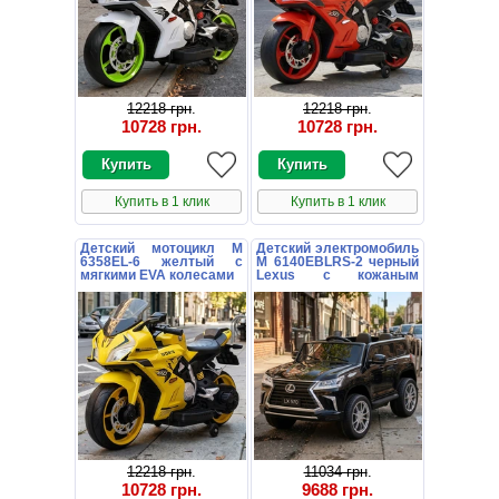
12218 грн
.
12218 грн
.
10728 грн
.
10728 грн
.
Купить в 1 клик
Купить в 1 клик
Детский мотоцикл M
Детский электромобиль
6358EL-6 желтый с
M 6140EBLRS-2 черный
мягкими EVA колесами
Lexus с кожаным
сиденьем
12218 грн
.
11034 грн
.
10728 грн
.
9688 грн
.