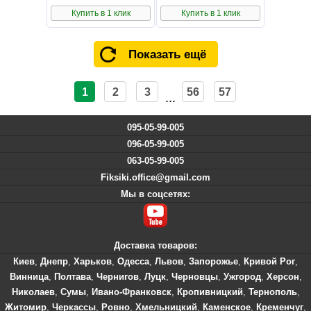
Купить в 1 клик
Купить в 1 клик
Показать ещё
1
2
3
56
57
...
095-05-99-005
096-05-99-005
063-05-99-005
Fiksiki.office@gmail.com
Мы в соцсетях:
Доставка товаров:
Киев
,
Днепр
,
Харьков
,
Одесса
,
Львов
,
Запорожье
,
Кривой Рог
,
Винница
,
Полтава
,
Чернигов
,
Луцк
,
Черновцы
,
Ужгород
,
Херсон
,
Николаев
,
Сумы
,
Ивано-Франковск
,
Кропивницкий
,
Тернополь
,
Житомир
,
Черкассы
,
Ровно
,
Хмельницкий
,
Каменское
,
Кременчуг
,