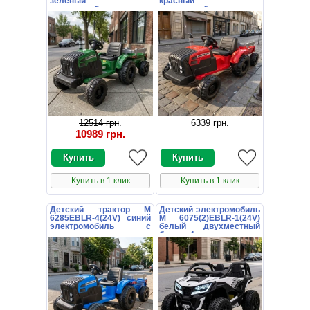
зеленый
красный
электромобиль с
электромобиль с
прицепом
прицепом
12514 грн
.
6339 грн
.
10989 грн
.
Купить в 1 клик
Купить в 1 клик
Детский трактор M
Детский электромобиль
6285EBLR-4(24V) синий
M 6075(2)EBLR-1(24V)
электромобиль с
белый двухместный
прицепом
багги с 4 моторами