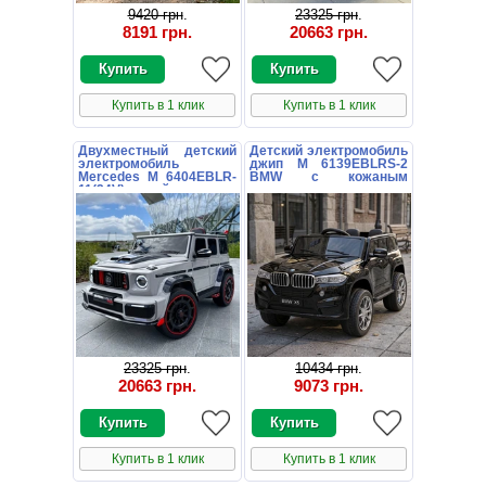
9420 грн
.
23325 грн
.
8191 грн
.
20663 грн
.
Купить в 1 клик
Купить в 1 клик
Двухместный детский
Детский электромобиль
электромобиль
джип M 6139EBLRS-2
Mercedes M 6404EBLR-
BMW с кожаным
11(24V) серый
сиденьем
23325 грн
.
10434 грн
.
20663 грн
.
9073 грн
.
Купить в 1 клик
Купить в 1 клик