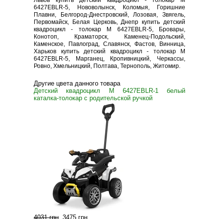
Львов купить детский квадроцикл - толокар M
6427EBLR-5, Нововолынск, Коломыя, Горишние
Плавни, Белгород-Днестровский, Лозовая, Звягель,
Первомайск, Белая Церковь, Днепр купить детский
квадроцикл - толокар M 6427EBLR-5, Бровары,
Конотоп, Краматорск, Каменец-Подольский,
Каменское, Павлоград, Славянск, Фастов, Винница,
Харьков купить детский квадроцикл - толокар M
6427EBLR-5, Марганец, Кропивницкий, Черкассы,
Ровно, Хмельницкий, Полтава, Тернополь, Житомир.
Другие цвета данного товара
Детский квадроцикл M 6427EBLR-1 белый
каталка-толокар с родительской ручкой
4031 грн
.
3475 грн
.