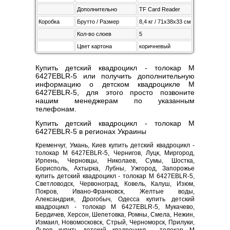
Дополнительно
TF Card Reader
Коробка
Брутто / Размер
8,4 кг / 71х38х33 см
Кол-во слоев
5
Цвет картона
коричневый
Купить детский квадроцикл - толокар M
6427EBLR-5 или получить дополнительную
информацию о детском квадроцикле M
6427EBLR-5, для этого просто позвоните
нашим менеджерам по указанным
телефонам.
Купить детский квадроцикл - толокар M
6427EBLR-5 в регионах Украины
Кременчуг, Умань, Киев купить детский квадроцикл -
толокар M 6427EBLR-5, Чернигов, Луцк, Миргород,
Ирпень, Черновцы, Николаев, Сумы, Шостка,
Борисполь, Ахтырка, Лубны, Ужгород, Запорожье
купить детский квадроцикл - толокар M 6427EBLR-5,
Светловодск, Червоноград, Ковель, Калуш, Изюм,
Покров, Ивано-Франковск, Желтые воды,
Александрия, Дрогобыч, Одесса купить детский
квадроцикл - толокар M 6427EBLR-5, Мукачево,
Бердичев, Херсон, Шепетовка, Ромны, Смела, Нежин,
Измаил, Новомосковск, Стрый, Черноморск, Прилуки,