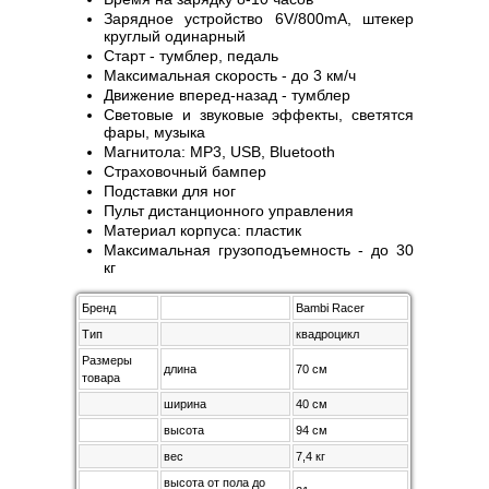
Зарядное устройство 6V/800mA, штекер
круглый одинарный
Старт - тумблер, педаль
Максимальная скорость - до 3 км/ч
Движение вперед-назад - тумблер
Световые и звуковые эффекты, светятся
фары, музыка
Магнитола: MP3, USB, Bluetooth
Страховочный бампер
Подставки для ног
Пульт дистанционного управления
Материал корпуса: пластик
Максимальная грузоподъемность - до 30
кг
Бренд
Bambi Racer
Тип
квадроцикл
Размеры
длина
70 см
товара
ширина
40 см
высота
94 см
вес
7,4 кг
высота от пола до