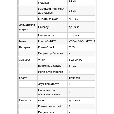
31 см
сиденья
высота от подножки
18 см
до сиденья
высота до руля
45,5 см
Допустимая
По весу
до 30 кг
нагрузка
По возрасту
от 2 лет
Мотор
Кол-во/V/RPM
2*25W / 6V / RPM15000
Батарея
Кол-во/V/AH
6V7AH
Индикатор батареи
+
Зарядка
V/mA
6V/800mA
Время на зарядку
8 - 10 ч
Индикатор зарядки
+
Старт
тумблер
Звук при старте
+
Плавный старт в
+
обычном режиме
Скорость
км/ч
до 3 км/ч
Кол-во скоростей
1
Педаль газа
+