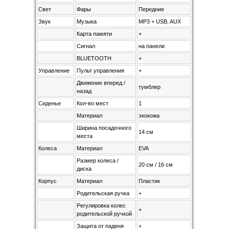
Свет
Фары
Передние
Звук
Музыка
MP3 + USB, AUX
Карта памяти
+
Сигнал
на панели
BLUETOOTH
+
Управление
Пульт управления
+
Движение вперед /
тумблер
назад
Сиденье
Кол-во мест
1
Материал
экокожа
Ширина посадочного
14 см
места
Колеса
Материал
EVA
Размер колеса /
20 см / 16 см
диска
Корпус
Материал
Пластик
Родительская ручка
+
Регулировка колес
+
родительской ручкой
Защита от паденя
+