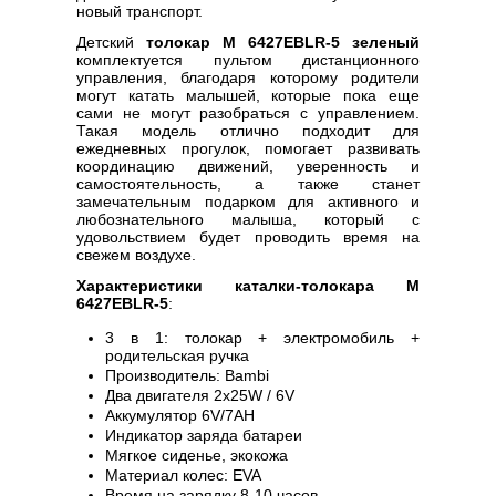
новый транспорт.
Детский
толокар M 6427EBLR-5 зеленый
комплектуется пультом дистанционного
управления, благодаря которому родители
могут катать малышей, которые пока еще
сами не могут разобраться с управлением.
Такая модель отлично подходит для
ежедневных прогулок, помогает развивать
координацию движений, уверенность и
самостоятельность, а также станет
замечательным подарком для активного и
любознательного малыша, который с
удовольствием будет проводить время на
свежем воздухе.
Характеристики каталки-толокара M
6427EBLR-5
:
3 в 1: толокар + электромобиль +
родительская ручка
Производитель: Bambi
Два двигателя 2х25W / 6V
Аккумулятор 6V/7AH
Индикатор заряда батареи
Мягкое сиденье, экокожа
Материал колес: EVA
Время на зарядку 8-10 часов