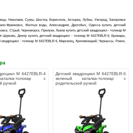
новцы, Николаев, Сумы, Шостка, Борисполь, Ахтырка, Лубны, Ужгород, Запорожье
вано-Франковск, Желтые воды, Александрия, Дрогобыч, Одесса купить детский
овск, Стрый, Черноморск, Прилуки, Львов купить детский квадроцикл - толокар M
я Церковь, Днепр купить детский квадроцикл - толокар M 6427EBLR-6, Бровары,
й квадроцикл - толокар M 6427EBLR-6, Марганец, Кропивницкий, Черкассы, Ровно,
ара
адроцикл M 6427EBLR-4
Детский квадроцикл M 6427EBLR-5
талка-толокар с
зеленый каталка-толокар с
й ручкой
родительской ручкой