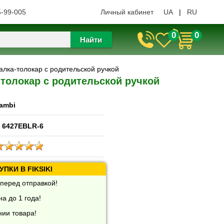
5-99-005
Личный кабинет
UA
|
RU
0
0
Найти
алка-толокар с родительской ручкой
толокар с родительской ручкой
ambi
 6427EBLR-6
ПКИ В FIKSIKI
перед отправкой!
а до 1 года!
нии товара!