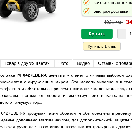
Качественная техпо
Быстрая доставка п
34
4031 грн
-
Товар в других цветах
Фото
Видео
Отзывы о товар
толокар M 6427EBLR-6 желтый
- станет отличным выбором дл
 знакомятся с окружающим миром. Эта модель выполнена в стил
 эффектно и обязательно привлечет внимание маленького владел
тталкиваясь ногами от дороги и используя его в качестве т
его от аккумулятора.
 6427EBLR-6 продуман таким образом, чтобы обеспечить ребенку
сиденье дополнено мягким чехлом, для дополнительной защиты 
ельская ручка дает возможность взрослым контролировать движе