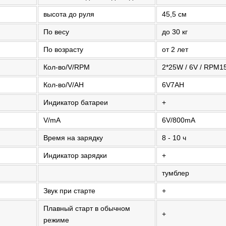
высота до руля
45,5 см
По весу
до 30 кг
По возрасту
от 2 лет
Кол-во/V/RPM
2*25W / 6V / RPM1
Кол-во/V/AH
6V7AH
Индикатор батареи
+
V/mA
6V/800mA
Время на зарядку
8 - 10 ч
Индикатор зарядки
+
тумблер
Звук при старте
+
Плавный старт в обычном
+
режиме