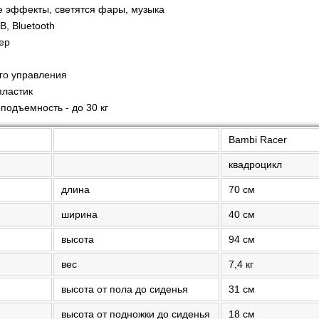
е эффекты, светятся фары, музыка
, Bluetooth
ер
го управления
пластик
подъемность - до 30 кг
Bambi Racer
квадроцикл
длина
70 см
ширина
40 см
высота
94 см
вес
7,4 кг
высота от пола до сиденья
31 см
высота от подножки до сиденья
18 см