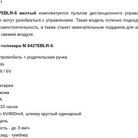
т.
7EBLR-6 желтый
комплектуется пультом дистанционного управ
е могут разобраться с управлением. Такая модель отлично подход
самостоятельность, а также станет замечательным подарком для 
 свежем воздухе.
-толокара M 6427EBLR-6
:
ектромобиль + родительская ручка
bi
W / 6V
H
атареи
окожа
A
-10 часов
о 6V/800mA, штекер круглый одинарный
даль
ть - до 3 км/ч
зад - тумблер