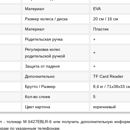
Материал
EVA
Размер колеса / диска
20 см / 16 см
Материал
Пластик
Родительская ручка
+
Регулировка колес
+
родительской ручкой
Защита от паденя
+
Дополнительно
TF Card Reader
Брутто / Размер
8,4 кг / 71х38х33 с
Кол-во слоев
5
Цвет картона
коричневый
кл - толокар M 6427EBLR-6 или получить дополнительную информ
ерам по указанным телефонам.