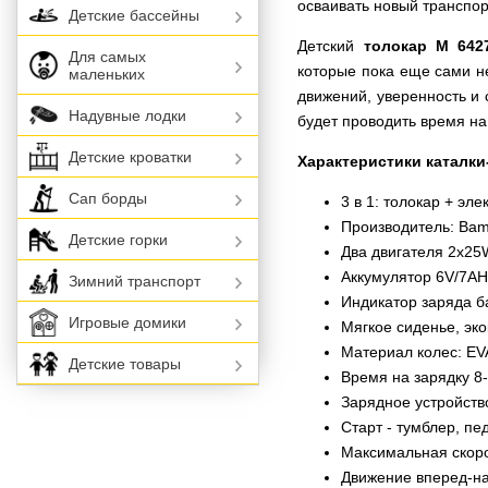
осваивать новый транспор
Детские бассейны
Детский
толокар M 642
Для самых
которые пока еще сами н
маленьких
движений, уверенность и 
Надувные лодки
будет проводить время на
Детские кроватки
Характеристики каталки
Сап борды
3 в 1: толокар + эл
Производитель: Bam
Детские горки
Два двигателя 2х25
Аккумулятор 6V/7A
Зимний транспорт
Индикатор заряда б
Игровые домики
Мягкое сиденье, эк
Материал колес: EV
Детские товары
Время на зарядку 8
Зарядное устройств
Старт - тумблер, пе
Максимальная скорос
Движение вперед-на