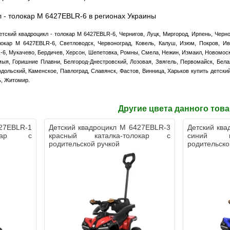
л - толокар M 6427EBLR-6 в регионах Украины
етский квадроцикл - толокар M 6427EBLR-6, Чернигов, Луцк, Миргород, Ирпень, Чер
олокар M 6427EBLR-6, Светловодск, Червоноград, Ковель, Калуш, Изюм, Покров, И
-6, Мукачево, Бердичев, Херсон, Шепетовка, Ромны, Смела, Нежин, Измаил, Новомоск
ыя, Горишние Плавни, Белгород-Днестровский, Лозовая, Звягель, Первомайск, Бела
дольский, Каменское, Павлоград, Славянск, Фастов, Винница, Харьков купить детски
ь, Житомир.
Другие цвета данного тов
427EBLR-1
Детский квадроцикл M 6427EBLR-3
Детский кв
окар с
красный каталка-толокар с
синий ка
родительской ручкой
родительско