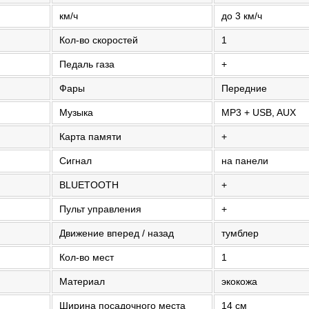
км/ч
до 3 км/ч
Кол-во скоростей
1
Педаль газа
+
Фары
Передние
Музыка
MP3 + USB, AUX
Карта памяти
+
Сигнал
на панели
BLUETOOTH
+
Пульт управления
+
Движение вперед / назад
тумблер
Кол-во мест
1
Материал
экокожа
Ширина посадочного места
14 см