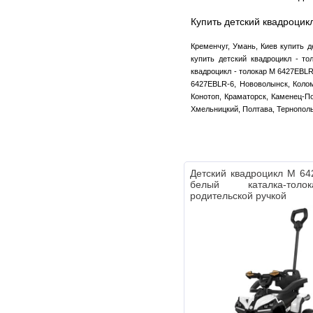
Купить детский квадроцик
Кременчуг, Умань, Киев купить д
купить детский квадроцикл - т
квадроцикл - толокар M 6427EBLR
6427EBLR-6, Нововолынск, Колом
Конотоп, Краматорск, Каменец-По
Хмельницкий, Полтава, Тернопол
Детский квадроцикл M 6
белый каталка-тол
родительской ручкой