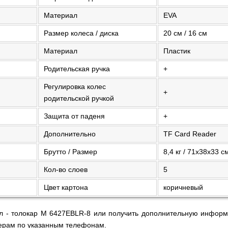
Материал
EVA
Размер колеса / диска
20 см / 16 см
Материал
Пластик
Родительская ручка
+
Регулировка колес
+
родительской ручкой
Защита от паденя
+
Дополнительно
TF Card Reader
Брутто / Размер
8,4 кг / 71х38х33 с
Кол-во слоев
5
Цвет картона
коричневый
кл - толокар M 6427EBLR-8 или получить дополнительную информ
ерам по указанным телефонам.