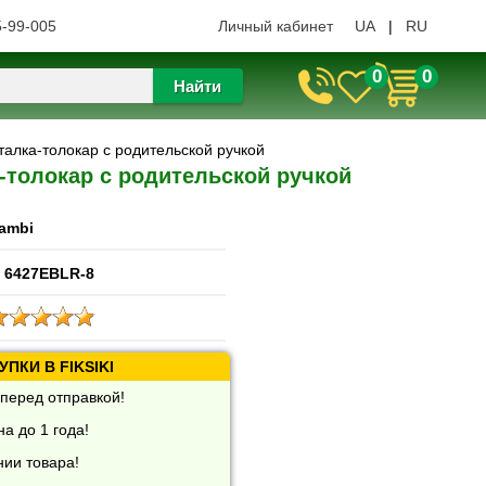
5-99-005
Личный кабинет
UA
|
RU
0
0
Найти
талка-толокар с родительской ручкой
-толокар с родительской ручкой
ambi
 6427EBLR-8
ПКИ В FIKSIKI
перед отправкой!
а до 1 года!
нии товара!