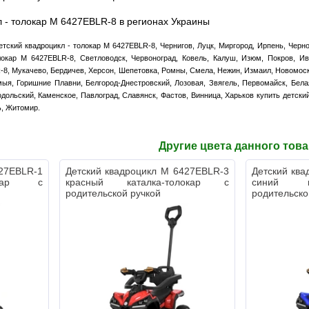
л - толокар M 6427EBLR-8 в регионах Украины
етский квадроцикл - толокар M 6427EBLR-8, Чернигов, Луцк, Миргород, Ирпень, Чер
олокар M 6427EBLR-8, Светловодск, Червоноград, Ковель, Калуш, Изюм, Покров, И
-8, Мукачево, Бердичев, Херсон, Шепетовка, Ромны, Смела, Нежин, Измаил, Новомоск
ыя, Горишние Плавни, Белгород-Днестровский, Лозовая, Звягель, Первомайск, Бела
дольский, Каменское, Павлоград, Славянск, Фастов, Винница, Харьков купить детски
ь, Житомир.
Другие цвета данного тов
427EBLR-1
Детский квадроцикл M 6427EBLR-3
Детский кв
окар с
красный каталка-толокар с
синий ка
родительской ручкой
родительско