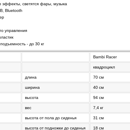
е эффекты, светятся фары, музыка
, Bluetooth
ер
го управления
пластик
подъемность - до 30 кг
Bambi Racer
квадроцикл
длина
70 см
ширина
40 см
высота
94 см
вес
7,4 кг
высота от пола до сиденья
31 см
высота от подножки до сиденья
18 см