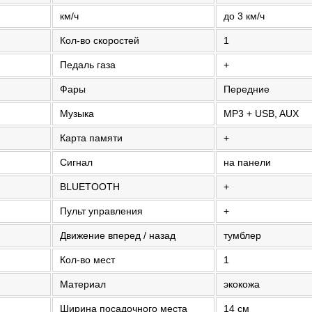
км/ч
до 3 км/ч
Кол-во скоростей
1
Педаль газа
+
Фары
Передние
Музыка
MP3 + USB, AUX
Карта памяти
+
Сигнал
на панели
BLUETOOTH
+
Пульт управления
+
Движение вперед / назад
тумблер
Кол-во мест
1
Материал
экокожа
Ширина посадочного места
14 см