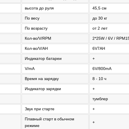
высота до руля
45,5 см
По весу
до 30 кг
По возрасту
от 2 лет
Кол-во/V/RPM
2*25W / 6V / RPM1
Кол-во/V/AH
6V7AH
Индикатор батареи
+
V/mA
6V/800mA
Время на зарядку
8 - 10 ч
Индикатор зарядки
+
тумблер
Звук при старте
+
Плавный старт в обычном
+
режиме