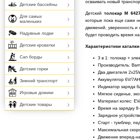
осваивать новый транспор
Детские бассейны
Детский
толокар M 642
Для самых
которые пока еще сами н
маленьких
движений, уверенность и 
Надувные лодки
будет проводить время на
Детские кроватки
Характеристики каталки
Сап борды
3 в 1: толокар + эл
Производитель: Bam
Детские горки
Два двигателя 2х25
Аккумулятор 6V/7A
Зимний транспорт
Индикатор заряда б
Игровые домики
Мягкое сиденье, эк
Материал колес: EV
Детские товары
Время на зарядку 8
Зарядное устройств
Старт - тумблер, пе
Максимальная скорос
Движение вперед-на