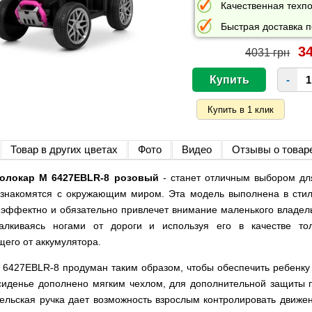
Качественная техпо
Быстрая доставка п
34
4031 грн
-
Товар в других цветах
Фото
Видео
Отзывы о товар
толокар M 6427EBLR-8 розовый
- станет отличным выбором дл
 знакомятся с окружающим миром. Эта модель выполнена в стил
 эффектно и обязательно привлечет внимание маленького владел
тталкиваясь ногами от дороги и используя его в качестве т
его от аккумулятора.
 6427EBLR-8 продуман таким образом, чтобы обеспечить ребенку
сиденье дополнено мягким чехлом, для дополнительной защиты 
ельская ручка дает возможность взрослым контролировать движе