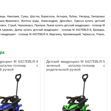
новцы, Николаев, Сумы, Шостка, Борисполь, Ахтырка, Лубны, Ужгород, Запорожье
вано-Франковск, Желтые воды, Александрия, Дрогобыч, Одесса купить детский
овск, Стрый, Черноморск, Прилуки, Львов купить детский квадроцикл - толокар M
я Церковь, Днепр купить детский квадроцикл - толокар M 6427EBLR-8, Бровары,
й квадроцикл - толокар M 6427EBLR-8, Марганец, Кропивницкий, Черкассы, Ровно,
ара
адроцикл M 6427EBLR-4
Детский квадроцикл M 6427EBLR-5
талка-толокар с
зеленый каталка-толокар с
й ручкой
родительской ручкой