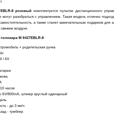
т.
7EBLR-8 розовый
комплектуется пультом дистанционного управ
е могут разобраться с управлением. Такая модель отлично подход
самостоятельность, а также станет замечательным подарком для 
 свежем воздухе.
-толокара M 6427EBLR-8
:
ектромобиль + родительская ручка
bi
W / 6V
H
атареи
окожа
A
-10 часов
о 6V/800mA, штекер круглый одинарный
даль
ть - до 3 км/ч
зад - тумблер