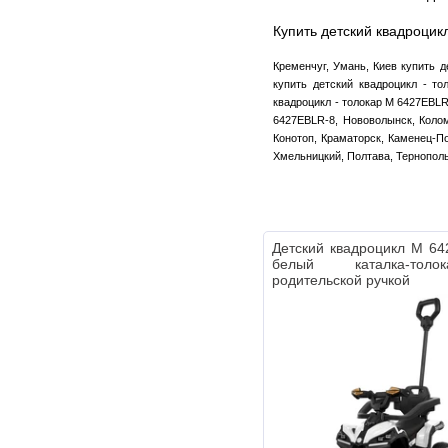
Купить детский квадроцик
Кременчуг, Умань, Киев купить д
купить детский квадроцикл - т
квадроцикл - толокар M 6427EBLR
6427EBLR-8, Нововолынск, Колом
Конотоп, Краматорск, Каменец-По
Хмельницкий, Полтава, Тернопол
Детский квадроцикл M 6
белый каталка-тол
родительской ручкой