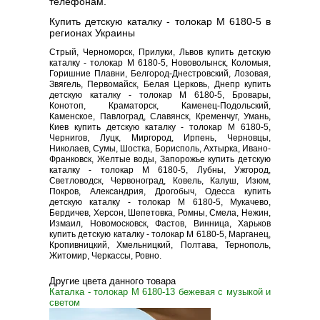
телефонам.
Купить детскую каталку - толокар M 6180-5 в
регионах Украины
Стрый, Черноморск, Прилуки, Львов купить детскую
каталку - толокар M 6180-5, Нововолынск, Коломыя,
Горишние Плавни, Белгород-Днестровский, Лозовая,
Звягель, Первомайск, Белая Церковь, Днепр купить
детскую каталку - толокар M 6180-5, Бровары,
Конотоп, Краматорск, Каменец-Подольский,
Каменское, Павлоград, Славянск, Кременчуг, Умань,
Киев купить детскую каталку - толокар M 6180-5,
Чернигов, Луцк, Миргород, Ирпень, Черновцы,
Николаев, Сумы, Шостка, Борисполь, Ахтырка, Ивано-
Франковск, Желтые воды, Запорожье купить детскую
каталку - толокар M 6180-5, Лубны, Ужгород,
Светловодск, Червоноград, Ковель, Калуш, Изюм,
Покров, Александрия, Дрогобыч, Одесса купить
детскую каталку - толокар M 6180-5, Мукачево,
Бердичев, Херсон, Шепетовка, Ромны, Смела, Нежин,
Измаил, Новомосковск, Фастов, Винница, Харьков
купить детскую каталку - толокар M 6180-5, Марганец,
Кропивницкий, Хмельницкий, Полтава, Тернополь,
Житомир, Черкассы, Ровно.
Другие цвета данного товара
Каталка - толокар M 6180-13 бежевая с музыкой и
светом