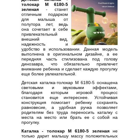
толокар M 6180-5
зеленая
- станет
отличным подарком
для малыша от
полутора лет, ведь
она сочетает в себе
привлекательный
внешний вид,
надежность и
удобство в использовании. Данная модель
выполнена в оригинальном дизайне, а ее
передняя часть стилизована под голову
динозавра, что обязательно привлечет
внимание ребенка и сделает каждую прогулку
еще более увлекательной.
Детская каталка-толокар M 6180-5 оснащена
световыми и звуковыми эффектами,
благодаря которым игровой процесс
становится еще интереснее. Устойчивая
конструкция помогает ребенку сохранять
равновесие, а удобная ручка позволяет
родителям без труда переносить каталку с
места на место или брать ее с собой на
прогулку.
Каталка - толокар M 6180-5 зеленая
не
только дарит малышу массу положительных