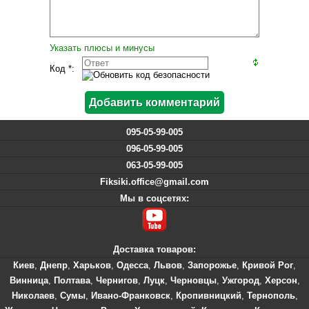
Указать плюсы и минусы
Код *:
095-05-99-005
096-05-99-005
063-05-99-005
Fiksiki.office@gmail.com
Мы в соцсетях:
Доставка товаров:
Киев
,
Днепр
,
Харьков
,
Одесса
,
Львов
,
Запорожье
,
Кривой Рог
,
Винница
,
Полтава
,
Чернигов
,
Луцк
,
Черновцы
,
Ужгород
,
Херсон
,
Николаев
,
Сумы
,
Ивано-Франковск
,
Кропивницкий
,
Тернополь
,