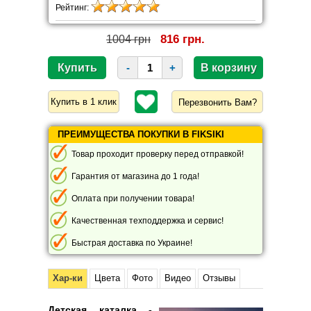
Рейтинг:
816 грн.
1004 грн
-
+
Перезвонить Вам?
ПРЕИМУЩЕСТВА ПОКУПКИ В FIKSIKI
Товар проходит проверку перед отправкой!
Гарантия от магазина до 1 года!
Оплата при получении товара!
Качественная техподдержка и сервис!
Быстрая доставка по Украине!
Хар-ки
Цвета
Фото
Видео
Отзывы
Детская каталка -