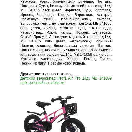
Черкассы, Ровно, Хмельницкий, Винница, Полтава,
Николаев, Сумы, Киев купить детский велосипед 14д.
MB 141059 dark green, Чернигов, Луцк, Миргород,
Ирпень, Черновцы, Шостка, Борисполь, Ахтырка,
Кременчуг, Умань, Ивано-Франковск, Ужгород,
Запорожье купить детский велосипед 14д. MB 141059
dark green, Лубны, Желтые воды, Светловодск,
Червоноград, Изюм, Калуш, Покров, Шепетовка,
Стрый, Прилуки, Львов купить детский велосипед 14д.
MB 141059 dark green, Черноморск, Горишние
Плавни, Белгород-Днестровский, Лозовая, Звягель,
Нововолынск, Коломыя, Бердичев, Дрогобыч, Одесса
купить детский велосипед 14д. MB 141059 dark green,
Мукачево, Александрия, Херсон, Ромны, Смела,
Нежин, Измаил, Новомосковск, Ковель.
Другие цвета данного товара
Детский велосипед Prof1 Air Pro 14д. MB 141059
pink розовый со звонком