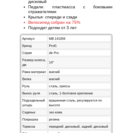
дисковый
Педали: пластмасса с боковыми
отражателями
Крылья: спереди и сзади
Велосипед собран на 75%
Подходит детям от 3 лет
Артикул
MB 141059
Бренд
Prof1
Серия
Air Pro
Размер колеса,
14"
дм
Рама материал
магний
Вилка
магний
Руль
сталь, грипсы
Вынос руля
сталь, 1-болтовое крепление
Подседельный
крашенная сталь, регулируется по
штырь
высоте
Сиденье
эко кожа
Покрышка
резина
Тормоза
передний: дисковый, задний: дисковый