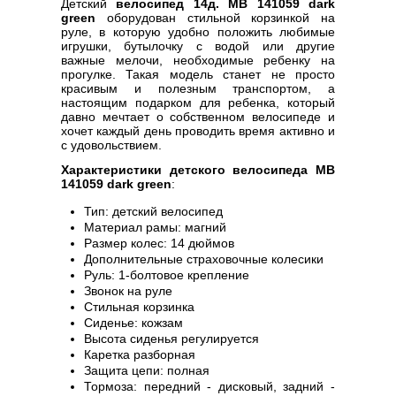
Детский
велосипед 14д. MB 141059 dark
green
оборудован стильной корзинкой на
руле, в которую удобно положить любимые
игрушки, бутылочку с водой или другие
важные мелочи, необходимые ребенку на
прогулке. Такая модель станет не просто
красивым и полезным транспортом, а
настоящим подарком для ребенка, который
давно мечтает о собственном велосипеде и
хочет каждый день проводить время активно и
с удовольствием.
Характеристики детского велосипеда MB
141059 dark green
:
Тип: детский велосипед
Материал рамы: магний
Размер колес: 14 дюймов
Дополнительные страховочные колесики
Руль: 1-болтовое крепление
Звонок на руле
Стильная корзинка
Сиденье: кожзам
Высота сиденья регулируется
Каретка разборная
Защита цепи: полная
Тормоза: передний - дисковый, задний -