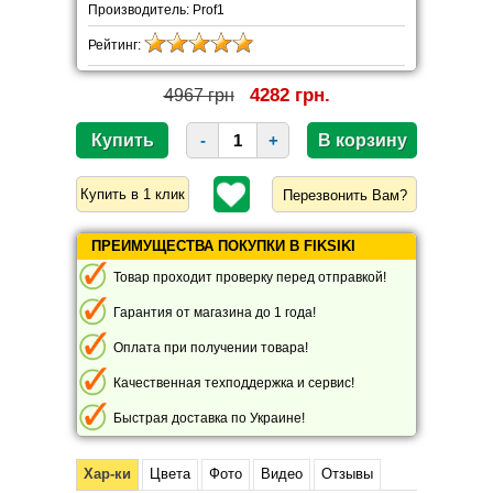
Производитель: Prof1
Рейтинг:
4282 грн.
4967 грн
-
+
Перезвонить Вам?
ПРЕИМУЩЕСТВА ПОКУПКИ В FIKSIKI
Товар проходит проверку перед отправкой!
Гарантия от магазина до 1 года!
Оплата при получении товара!
Качественная техподдержка и сервис!
Быстрая доставка по Украине!
Хар-ки
Цвета
Фото
Видео
Отзывы