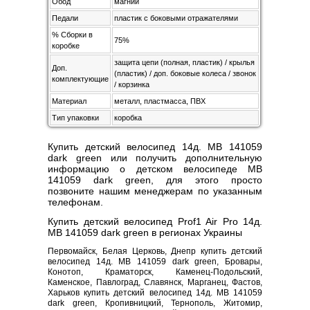
Обод
магний
Педали
пластик с боковыми отражателями
% Сборки в
75%
коробке
защита цепи (полная, пластик) / крылья
Доп.
(пластик) / доп. боковые колеса / звонок
комплектующие
/ корзинка
Материал
металл, пластмасса, ПВХ
Тип упаковки
коробка
Купить детский велосипед 14д. MB 141059
dark green или получить дополнительную
информацию о детском велосипеде MB
141059 dark green, для этого просто
позвоните нашим менеджерам по указанным
телефонам.
Купить детский велосипед Prof1 Air Pro 14д.
MB 141059 dark green в регионах Украины
Первомайск, Белая Церковь, Днепр купить детский
велосипед 14д. MB 141059 dark green, Бровары,
Конотоп, Краматорск, Каменец-Подольский,
Каменское, Павлоград, Славянск, Марганец, Фастов,
Харьков купить детский велосипед 14д. MB 141059
dark green, Кропивницкий, Тернополь, Житомир,