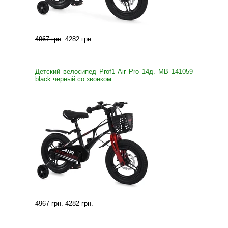
4967 грн
.
4282 грн
.
Детский велосипед Prof1 Air Pro 14д. MB 141059
black черный со звонком
4967 грн
.
4282 грн
.