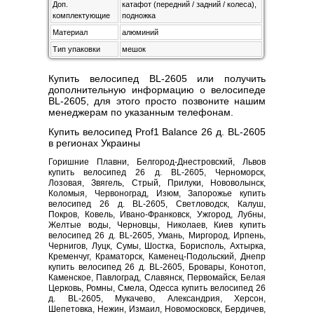
Доп.
катафот (передний / задний / колеса),
комплектующие
подножка
Материал
алюминий
Тип упаковки
мешок
Купить велосипед BL-2605 или получить
дополнительную информацию о велосипеде
BL-2605, для этого просто позвоните нашим
менеджерам по указанным телефонам.
Купить велосипед Prof1 Balance 26 д. BL-2605
в регионах Украины
Горишние Плавни, Белгород-Днестровский, Львов
купить велосипед 26 д. BL-2605, Черноморск,
Лозовая, Звягель, Стрый, Прилуки, Нововолынск,
Коломыя, Червоноград, Изюм, Запорожье купить
велосипед 26 д. BL-2605, Светловодск, Калуш,
Покров, Ковель, Ивано-Франковск, Ужгород, Лубны,
Желтые воды, Черновцы, Николаев, Киев купить
велосипед 26 д. BL-2605, Умань, Миргород, Ирпень,
Чернигов, Луцк, Сумы, Шостка, Борисполь, Ахтырка,
Кременчуг, Краматорск, Каменец-Подольский, Днепр
купить велосипед 26 д. BL-2605, Бровары, Конотоп,
Каменское, Павлоград, Славянск, Первомайск, Белая
Церковь, Ромны, Смела, Одесса купить велосипед 26
д. BL-2605, Мукачево, Александрия, Херсон,
Шепетовка, Нежин, Измаил, Новомосковск, Бердичев,