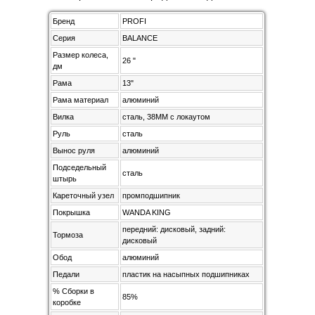
Бренд
PROFI
Серия
BALANCE
Размер колеса,
26 "
дм
Рама
13"
Рама материал
алюминий
Вилка
сталь, 38MM с локаутом
Руль
сталь
Вынос руля
алюминий
Подседельный
сталь
штырь
Кареточный узел
промподшипник
Покрышка
WANDA KING
передний: дисковый, задний:
Тормоза
дисковый
Обод
алюминий
Педали
пластик на насыпных подшипниках
% Сборки в
85%
коробке