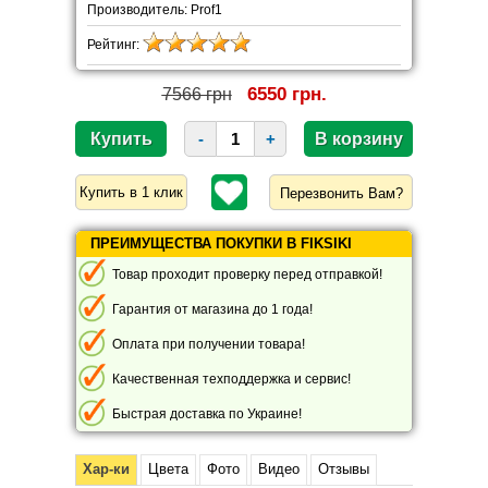
Производитель: Prof1
Рейтинг:
6550 грн.
7566 грн
-
+
Перезвонить Вам?
ПРЕИМУЩЕСТВА ПОКУПКИ В FIKSIKI
Товар проходит проверку перед отправкой!
Гарантия от магазина до 1 года!
Оплата при получении товара!
Качественная техподдержка и сервис!
Быстрая доставка по Украине!
Хар-ки
Цвета
Фото
Видео
Отзывы