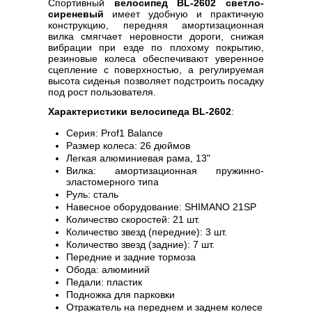
Спортивный
велосипед BL-2602 светло-
сиреневый
имеет удобную и практичную
конструкцию, передняя амортизационная
вилка смягчает неровности дороги, снижая
вибрации при езде по плохому покрытию,
резиновые колеса обеспечивают уверенное
сцепление с поверхностью, а регулируемая
высота сиденья позволяет подстроить посадку
под рост пользователя.
Характеристики велосипеда BL-2602
:
Серия: Prof1 Balance
Размер колеса: 26 дюймов
Легкая алюминиевая рама, 13"
Вилка: амортизационная пружинно-
эластомерного типа
Руль: сталь
Навесное оборудование: SHIMANO 21SP
Количество скоростей: 21 шт.
Количество звезд (передние): 3 шт.
Количество звезд (задние): 7 шт.
Передние и задние тормоза
Обода: алюминий
Педали: пластик
Подножка для парковки
Отражатель на переднем и заднем колесе