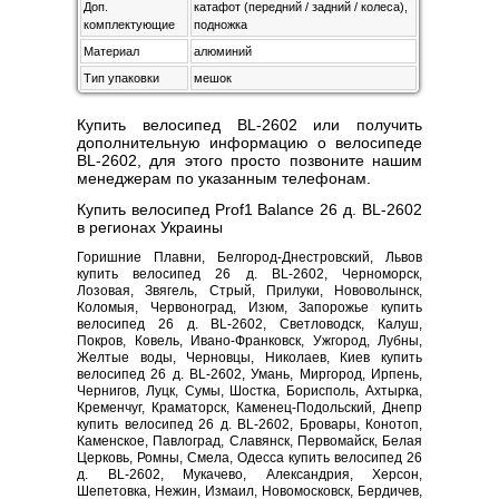
Доп.
катафот (передний / задний / колеса),
комплектующие
подножка
Материал
алюминий
Тип упаковки
мешок
Купить велосипед BL-2602 или получить
дополнительную информацию о велосипеде
BL-2602, для этого просто позвоните нашим
менеджерам по указанным телефонам.
Купить велосипед Prof1 Balance 26 д. BL-2602
в регионах Украины
Горишние Плавни, Белгород-Днестровский, Львов
купить велосипед 26 д. BL-2602, Черноморск,
Лозовая, Звягель, Стрый, Прилуки, Нововолынск,
Коломыя, Червоноград, Изюм, Запорожье купить
велосипед 26 д. BL-2602, Светловодск, Калуш,
Покров, Ковель, Ивано-Франковск, Ужгород, Лубны,
Желтые воды, Черновцы, Николаев, Киев купить
велосипед 26 д. BL-2602, Умань, Миргород, Ирпень,
Чернигов, Луцк, Сумы, Шостка, Борисполь, Ахтырка,
Кременчуг, Краматорск, Каменец-Подольский, Днепр
купить велосипед 26 д. BL-2602, Бровары, Конотоп,
Каменское, Павлоград, Славянск, Первомайск, Белая
Церковь, Ромны, Смела, Одесса купить велосипед 26
д. BL-2602, Мукачево, Александрия, Херсон,
Шепетовка, Нежин, Измаил, Новомосковск, Бердичев,