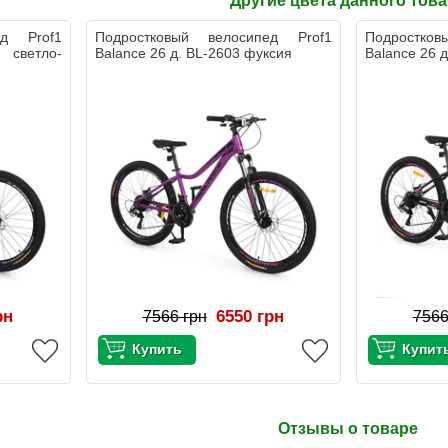
Другие цвета данного тов
ед Prof1
Подростковый велосипед Prof1
Подростко
 светло-
Balance 26 д. BL-2603 фуксия
Balance 26 
рн
6550 грн
7566 грн
7566
Отзывы о товаре