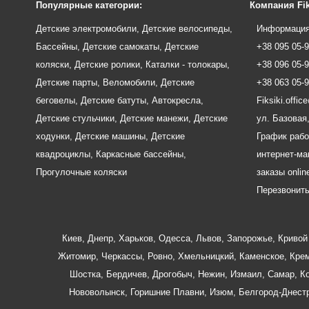
Популярные категории:
Компания Fik
Детские электромобили
,
Детские велосипеды
,
Информация
Бассейны
,
Детские самокаты
,
Детские
+38 095 05-
коляски
,
Детские ролики
,
Каталки - толокары
,
+38 096 05-
Детские парты
,
Веломобили
,
Детские
+38 063 05-
беговелы
,
Детские батуты
,
Автокресла
,
Fiksiki.offi
Детские стульчики
,
Детские манежи
,
Детские
ул. Базовая,
ходунки
,
Детские машины
,
Детские
График рабо
квадроциклы
,
Каркасные бассейны
,
интернет-маг
Прогулочные коляски
заказы onlin
Перезвонит
Киев
,
Днепр
,
Харьков
,
Одесса
,
Львов
,
Запорожье
,
Кривой 
Житомир
,
Черкассы
,
Ровно
,
Хмельницкий
,
Каменское
,
Крем
Шостка
,
Бердичев
,
Дрогобыч
,
Нежин
,
Измаил
,
Самар
,
К
Нововолынск
,
Горишние Плавни
,
Изюм
,
Белгород-Днест