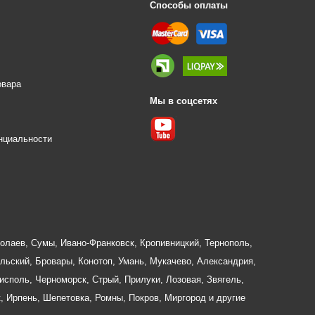
Способы оплаты
овара
Мы в соцсетях
е
нциальности
олаев
,
Сумы
,
Ивано-Франковск
,
Кропивницкий
,
Тернополь
,
льский
,
Бровары
,
Конотоп
,
Умань
,
Мукачево
,
Александрия
,
исполь
,
Черноморск
,
Стрый
,
Прилуки
,
Лозовая
,
Звягель
,
к
,
Ирпень
,
Шепетовка
,
Ромны
,
Покров
,
Миргород
и другие