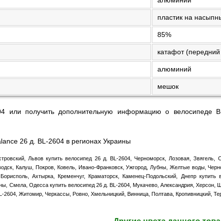
пластик на насыпн
85%
катафот (передний 
алюминий
мешок
04 или получить дополнительную информацию о велосипеде B
lance 26 д. BL-2604 в регионах Украины
тровский, Львов купить велосипед 26 д. BL-2604, Черноморск, Лозовая, Звягель,
водск, Калуш, Покров, Ковель, Ивано-Франковск, Ужгород, Лубны, Желтые воды, Черн
Борисполь, Ахтырка, Кременчуг, Краматорск, Каменец-Подольский, Днепр купить в
ы, Смела, Одесса купить велосипед 26 д. BL-2604, Мукачево, Александрия, Херсон, 
BL-2604, Житомир, Черкассы, Ровно, Хмельницкий, Винница, Полтава, Кропивницкий, Те