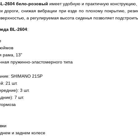
BL-2604 бело-розовый
имеет удобную и практичную конструкцию,
ти дороги, снижая вибрации при езде по плохому покрытию, рез
верхностью, а регулируемая высота сиденья позволяет подстроить
педа BL-2604
:
e
дюймов
 рама, 13"
нная пружинно-эластомерного типа
ание: SHIMANO 21SP
й: 21 шт.
ередние): 3 шт.
дние): 7 шт.
тормоза
вки
днем и заднем колесе