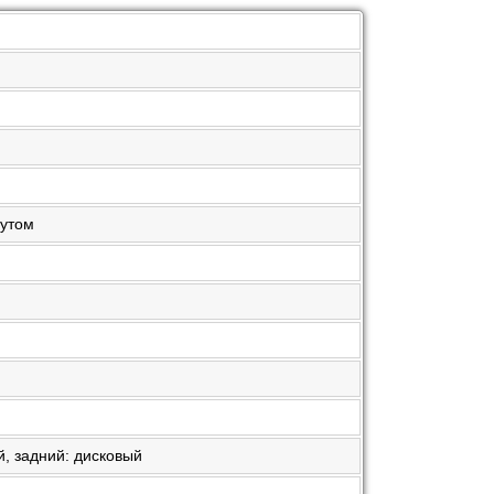
аутом
й, задний: дисковый