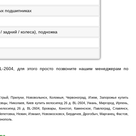
ых подшипниках
/ задний / колеса), подножка
L-2604, для этого просто позвоните нашим менеджерам по
 Стрый, Прилуки, Нововолынск, Коломыя, Червоноград, Изюм, Запорожье купить
овцы, Николаев, Киев купить велосипед 26 д. BL-2604, Умань, Миргород, Ирпень,
елосипед 26 д. BL-2604, Бровары, Конотоп, Каменское, Павлоград, Славянск,
Шепетовка, Нежин, Измаил, Новомосковск, Бердичев, Дрогобыч, Марганец, Фастов,
рнополь.