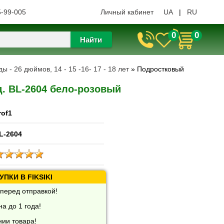
5-99-005
Личный кабинет
UA
|
RU
0
0
Найти
 - 26 дюймов, 14 - 15 -16- 17 - 18 лет
» Подростковый
д. BL-2604 бело-розовый
rof1
L-2604
ПКИ В FIKSIKI
перед отправкой!
а до 1 года!
нии товара!