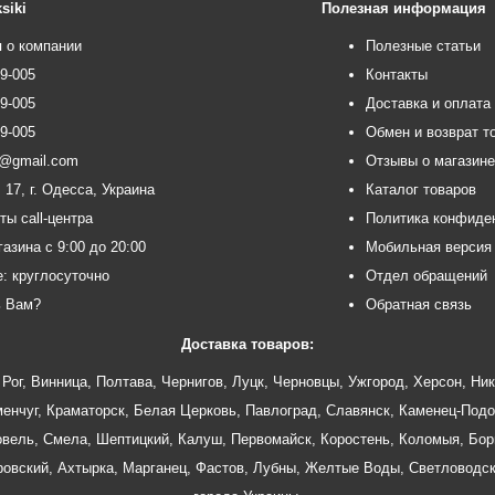
siki
Полезная информация
 о компании
Полезные статьи
99-005
Контакты
99-005
Доставка и оплата
99-005
Обмен и возврат т
ce@gmail.com
Отзывы о магазин
 17, г. Одесса, Украина
Каталог товаров
ты call-центра
Политика конфиде
азина с 9:00 до 20:00
Мобильная версия
e: круглосуточно
Отдел обращений
ь Вам?
Обратная связь
Доставка товаров:
Рог
,
Винница
,
Полтава
,
Чернигов
,
Луцк
,
Черновцы
,
Ужгород
,
Херсон
,
Ник
енчуг
,
Краматорск
,
Белая Церковь
,
Павлоград
,
Славянск
,
Каменец-Подо
овель
,
Смела
,
Шептицкий
,
Калуш
,
Первомайск
,
Коростень
,
Коломыя
,
Бор
ровский
,
Ахтырка
,
Марганец
,
Фастов
,
Лубны
,
Желтые Воды
,
Светловодс