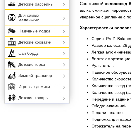
Спортивный
велосипед 
Детские бассейны
вилка смягчает неровнос
Для самых
уверенное сцепление с по
маленьких
Характеристики велоси
Надувные лодки
Серия: Prof1 Balanc
Детские кроватки
Размер колеса: 26 
Легкая алюминиевая
Сап борды
Вилка: амортизацио
Детские горки
Руль: сталь
Навесное оборудов
Зимний транспорт
Количество скоросте
Количество звезд (п
Игровые домики
Количество звезд (за
Детские товары
Передние и задние 
Обода: алюминий
Педали: пластик
Подножка для парко
Отражатель на пере