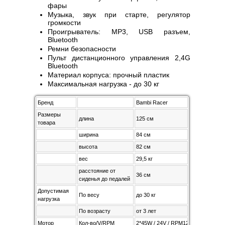
фары
Музыка, звук при старте, регулятор
громкости
Проигрыватель: MP3, USB разъем,
Bluetooth
Ремни безопасности
Пульт дистанционного управления 2,4G
Bluetooth
Материал корпуса: прочный пластик
Максимальная нагрузка - до 30 кг
Бренд
Bambi Racer
Размеры
длина
125 см
товара
ширина
84 см
высота
82 см
вес
29,5 кг
расстояние от
36 см
сиденья до педалей
Допустимая
По весу
до 30 кг
нагрузка
По возрасту
от 3 лет
Мотор
Кол-во/V/RPM
2*45W / 24V / RPM12000