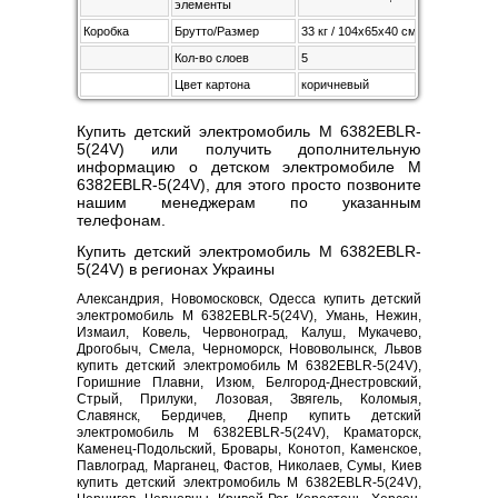
элементы
Коробка
Брутто/Размер
33 кг / 104х65х40 см
Кол-во слоев
5
Цвет картона
коричневый
Купить детский электромобиль M 6382EBLR-
5(24V) или получить дополнительную
информацию о детском электромобиле M
6382EBLR-5(24V), для этого просто позвоните
нашим менеджерам по указанным
телефонам.
Купить детский электромобиль M 6382EBLR-
5(24V) в регионах Украины
Александрия, Новомосковск, Одесса купить детский
электромобиль M 6382EBLR-5(24V), Умань, Нежин,
Измаил, Ковель, Червоноград, Калуш, Мукачево,
Дрогобыч, Смела, Черноморск, Нововолынск, Львов
купить детский электромобиль M 6382EBLR-5(24V),
Горишние Плавни, Изюм, Белгород-Днестровский,
Стрый, Прилуки, Лозовая, Звягель, Коломыя,
Славянск, Бердичев, Днепр купить детский
электромобиль M 6382EBLR-5(24V), Краматорск,
Каменец-Подольский, Бровары, Конотоп, Каменское,
Павлоград, Марганец, Фастов, Николаев, Сумы, Киев
купить детский электромобиль M 6382EBLR-5(24V),