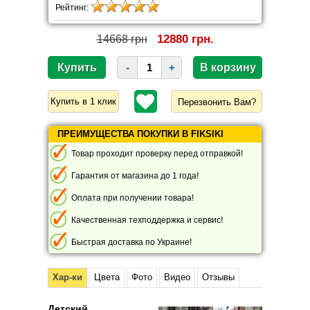
Рейтинг:
12880 грн.
14668 грн
-
+
Перезвонить Вам?
ПРЕИМУЩЕСТВА ПОКУПКИ В FIKSIKI
Товар проходит проверку перед отправкой!
Гарантия от магазина до 1 года!
Оплата при получении товара!
Качественная техподдержка и сервис!
Быстрая доставка по Украине!
Хар-ки
Цвета
Фото
Видео
Отзывы
Детский