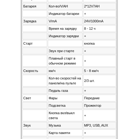
Батарея
Кол-во/V/AH
2*12V7AH
Индикатор батареи
+
Зарядка
V/mA
24V/1000mA
Время на зарядку
8 - 12 ч
Индикатор зарядки
+
Старт
кнопка
Звук при старте
+
Плавный старт в
+
обычном режиме
Скорость
км/ч
5 - 8 км/ч
Кол-во скоростей на
2/3 шт.
панели/на пульте
Педаль газа
+
Свет
Фары
Передние
Подсветка
Прожектор
Кнопка вкл/выкл
+
света
Звук
Музыка
MP3, USB, AUX
Карта памяти
+