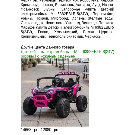
Чернигов, Черновцы, Кривой Рог, Коростень, Херсон,
Кременчуг, Шостка, Борисполь, Ахтырка, Луцк, Ивано-
Франковск, Лубны, Запорожье купить детский
электромобиль M 6382EBLR-5(24V), Первомайск,
Ромны, Покров, Миргород, Ирпень, Желтые воды,
Светловодск, Шепетовка, Ужгород, Винница, Полтава,
Харьков купить детский электромобиль M 6382EBLR-
5(24V), Ровно, Хмельницкий, Белая Церковь,
Кропивницкий, Тернополь, Житомир, Черкассы.
Другие цвета данного товара
Детский электромобиль M 6382EBLR-8(24V)
розовый с кожаным сиденьем
14668 грн
.
12880 грн
.