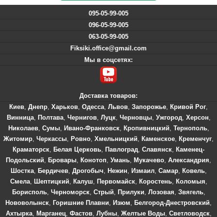
095-05-99-005
096-05-99-005
063-05-99-005
Fiksiki.office@gmail.com
Мы в соцсетях:
Доставка товаров:
Киев
,
Днепр
,
Харьков
,
Одесса
,
Львов
,
Запорожье
,
Кривой Рог
,
Винница
,
Полтава
,
Чернигов
,
Луцк
,
Черновцы
,
Ужгород
,
Херсон
,
Николаев
,
Сумы
,
Ивано-Франковск
,
Кропивницкий
,
Тернополь
,
Житомир
,
Черкассы
,
Ровно
,
Хмельницкий
,
Каменское
,
Кременчуг
,
Краматорск
,
Белая Церковь
,
Павлоград
,
Славянск
,
Каменец-
Подольский
,
Бровары
,
Конотоп
,
Умань
,
Мукачево
,
Александрия
,
Шостка
,
Бердичев
,
Дрогобыч
,
Нежин
,
Измаил
,
Самар
,
Ковель
,
Смела
,
Шептицкий
,
Калуш
,
Первомайск
,
Коростень
,
Коломыя
,
Борисполь
,
Черноморск
,
Стрый
,
Прилуки
,
Лозовая
,
Звягель
,
Нововолынск
,
Горишние Плавни
,
Изюм
,
Белгород-Днестровский
,
Ахтырка
,
Марганец
,
Фастов
,
Лубны
,
Желтые Воды
,
Светловодск
,