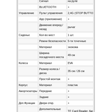
Сигнал
на руле
BLUETOOTH
+
Управление
Пульт управления
2,4G (STOP BUTTON)
App (приложение)
+
Движение вперед /
рычаг
назад
Сиденье
Кол-во мест
1 шт.
Ремни безопасности
5-ти точечные
Материал
экокожа
Ширина
49 см
посадочного места
Колеса
Материал
EVA
Размер колеса /
35 см / 26 см
диска
Простой монтаж
+
Корпус
Материал
пластик
Амортизаторы
Передние
+
Задние
+
Доп.Функции
Двери откр.
+
Дополнительные
TF Card Reader, багажник для мел