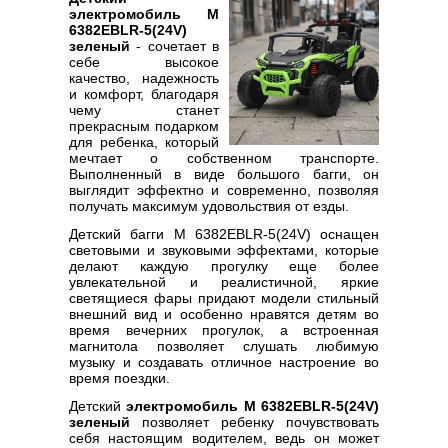
электромобиль M
6382EBLR-5(24V)
зеленый
- сочетает в
себе высокое
качество, надежность
и комфорт, благодаря
чему станет
прекрасным подарком
для ребенка, который
мечтает о собственном транспорте.
Выполненный в виде большого багги, он
выглядит эффектно и современно, позволяя
получать максимум удовольствия от езды.
Детский багги M 6382EBLR-5(24V) оснащен
световыми и звуковыми эффектами, которые
делают каждую прогулку еще более
увлекательной и реалистичной, яркие
светящиеся фары придают модели стильный
внешний вид и особенно нравятся детям во
время вечерних прогулок, а встроенная
магнитола позволяет слушать любимую
музыку и создавать отличное настроение во
время поездки.
Детский
электромобиль M 6382EBLR-5(24V)
зеленый
позволяет ребенку почувствовать
себя настоящим водителем, ведь он может