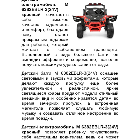
электромобиль M
6382EBLR-3(24V)
красный
- сочетает в
себе высокое
качество, надежность
и комфорт, благодаря
чему станет
прекрасным подарком
для ребенка, который
мечтает о собственном транспорте.
Выполненный в виде большого багги, он
выглядит эффектно и современно, позволяя
получать максимум удовольствия от езды.
Детский багги M 6382EBLR-3(24V) оснащен
световыми и звуковыми эффектами, которые
делают каждую прогулку еще более
увлекательной и реалистичной, яркие
светящиеся фары придают модели стильный
внешний вид и особенно нравятся детям во
время вечерних прогулок, а встроенная
магнитола позволяет слушать любимую
музыку и создавать отличное настроение во
время поездки.
Детский
электромобиль M 6382EBLR-3(24V)
красный
позволяет ребенку почувствовать
себя настоящим водителем, ведь он может