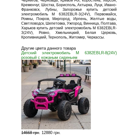
Чернигов, Черновцы, Кривой Рог, Коростень, Херсон,
Кременчуг, Шостка, Борисполь, Ахтырка, Луцк, Ивано-
Франковск, Лубны, Запорожье купить детский
электромобиль M 6382EBLR-3(24V), Первомайск,
Ромны, Покров, Миргород, Ирпень, Желтые воды,
Светловодск, Шепетовка, Ужгород, Винница, Полтава,
Харьков купить детский электромобиль M 6382EBLR-
3(24V), Ровно, Хмельницкий, Белая Церковь,
Кропивницкий, Тернополь, Житомир, Черкассы.
Другие цвета данного товара
Детский электромобиль M 6382EBLR-8(24V)
розовый с кожаным сиденьем
14668 грн
.
12880 грн
.