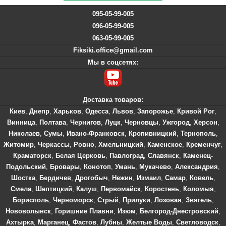
095-05-99-005
096-05-99-005
063-05-99-005
Fiksiki.office@gmail.com
Мы в соцсетях:
Доставка товаров:
Киев
,
Днепр
,
Харьков
,
Одесса
,
Львов
,
Запорожье
,
Кривой Рог
,
Винница
,
Полтава
,
Чернигов
,
Луцк
,
Черновцы
,
Ужгород
,
Херсон
,
Николаев
,
Сумы
,
Ивано-Франковск
,
Кропивницкий
,
Тернополь
,
Житомир
,
Черкассы
,
Ровно
,
Хмельницкий
,
Каменское
,
Кременчуг
,
Краматорск
,
Белая Церковь
,
Павлоград
,
Славянск
,
Каменец-
Подольский
,
Бровары
,
Конотоп
,
Умань
,
Мукачево
,
Александрия
,
Шостка
,
Бердичев
,
Дрогобыч
,
Нежин
,
Измаил
,
Самар
,
Ковель
,
Смела
,
Шептицкий
,
Калуш
,
Первомайск
,
Коростень
,
Коломыя
,
Борисполь
,
Черноморск
,
Стрый
,
Прилуки
,
Лозовая
,
Звягель
,
Нововолынск
,
Горишние Плавни
,
Изюм
,
Белгород-Днестровский
,
Ахтырка
,
Марганец
,
Фастов
,
Лубны
,
Желтые Воды
,
Светловодск
,