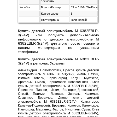
элементы
Коробка
Брутто/Размер
33 кг / 104х65х40 см
Кол-во слоев
5
Цвет картона
коричневый
Купить детский электромобиль M 6382EBLR-
3(24V) или получить дополнительную
информацию о детском электромобиле M
6382EBLR-3(24V), для этого просто позвоните
нашим менеджерам по указанным
телефонам.
Купить детский электромобиль M 6382EBLR-
3(24V) в регионах Украины
Александрия, Новомосковск, Одесса купить детский
электромобиль M 6382EBLR-3(24V), Умань, Нежин,
Измаил, Ковель, Червоноград, Калуш, Мукачево,
Дрогобыч, Смела, Черноморск, Нововолынск, Львов
купить детский электромобиль M 6382EBLR-3(24V),
Горишние Плавни, Изюм, Белгород-Днестровский,
Стрый, Прилуки, Лозовая, Звягель, Коломыя,
Славянск, Бердичев, Днепр купить детский
электромобиль M 6382EBLR-3(24V), Краматорск,
Каменец-Подольский, Бровары, Конотоп, Каменское,
Павлоград, Марганец, Фастов, Николаев, Сумы, Киев
купить детский электромобиль M 6382EBLR-3(24V),