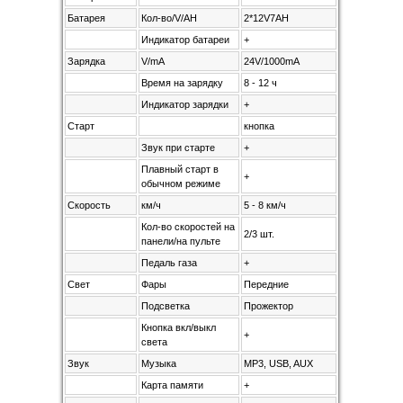
Батарея
Кол-во/V/AH
2*12V7AH
Индикатор батареи
+
Зарядка
V/mA
24V/1000mA
Время на зарядку
8 - 12 ч
Индикатор зарядки
+
Старт
кнопка
Звук при старте
+
Плавный старт в
+
обычном режиме
Скорость
км/ч
5 - 8 км/ч
Кол-во скоростей на
2/3 шт.
панели/на пульте
Педаль газа
+
Свет
Фары
Передние
Подсветка
Прожектор
Кнопка вкл/выкл
+
света
Звук
Музыка
MP3, USB, AUX
Карта памяти
+