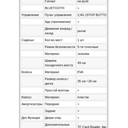
Сигнал
на руле
BLUETOOTH
+
Управление
Пульт управления
2,4G (STOP BUTTON)
App (приложение)
+
Движение вперед /
рычаг
назад
Сиденье
Кол-во мест
1 шт.
Ремни безопасности
5-ти точечные
Материал
экокожа
Ширина
49 см
посадочного места
Колеса
Материал
EVA
Размер колеса /
35 см / 26 см
диска
Простой монтаж
+
Корпус
Материал
пластик
Амортизаторы
Передние
+
Задние
+
Доп.Функции
Двери откр.
+
Дополнительные
TF Card Reader, багажник для мел