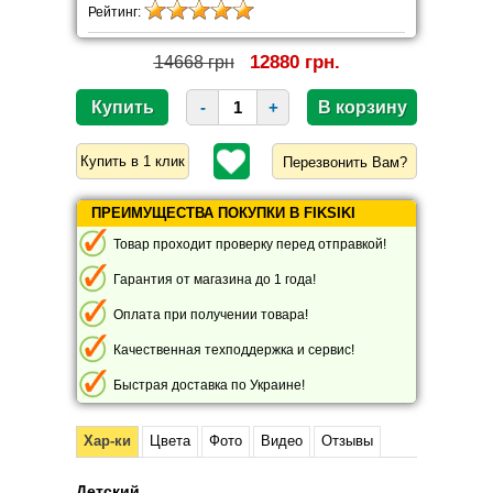
Рейтинг:
12880 грн.
14668 грн
-
+
Перезвонить Вам?
ПРЕИМУЩЕСТВА ПОКУПКИ В FIKSIKI
Товар проходит проверку перед отправкой!
Гарантия от магазина до 1 года!
Оплата при получении товара!
Качественная техподдержка и сервис!
Быстрая доставка по Украине!
Хар-ки
Цвета
Фото
Видео
Отзывы
Детский