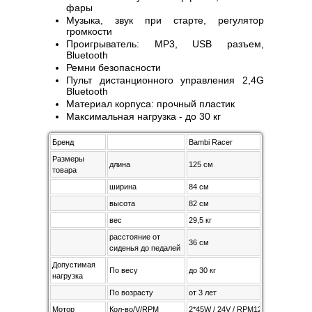
фары
Музыка, звук при старте, регулятор
громкости
Проигрыватель: MP3, USB разъем,
Bluetooth
Ремни безопасности
Пульт дистанционного управления 2,4G
Bluetooth
Материал корпуса: прочный пластик
Максимальная нагрузка - до 30 кг
Бренд
Bambi Racer
Размеры
длина
125 см
товара
ширина
84 см
высота
82 см
вес
29,5 кг
расстояние от
36 см
сиденья до педалей
Допустимая
По весу
до 30 кг
нагрузка
По возрасту
от 3 лет
Мотор
Кол-во/V/RPM
2*45W / 24V / RPM12000