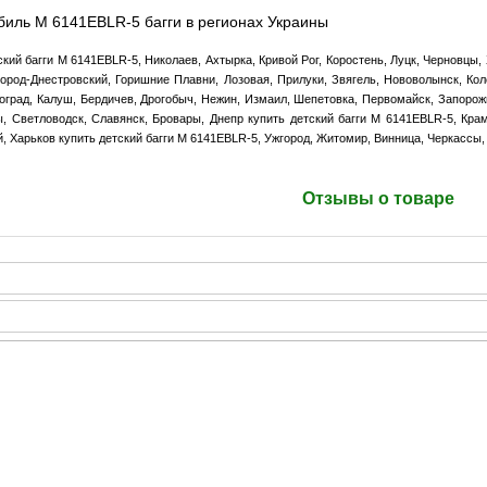
биль M 6141EBLR-5 багги в регионах Украины
ский багги M 6141EBLR-5, Николаев, Ахтырка, Кривой Рог, Коростень, Луцк, Черновцы,
ород-Днестровский, Горишние Плавни, Лозовая, Прилуки, Звягель, Нововолынск, Ко
оград, Калуш, Бердичев, Дрогобыч, Нежин, Измаил, Шепетовка, Первомайск, Запорожь
, Светловодск, Славянск, Бровары, Днепр купить детский багги M 6141EBLR-5, Крам
й, Харьков купить детский багги M 6141EBLR-5, Ужгород, Житомир, Винница, Черкассы,
Отзывы о товаре