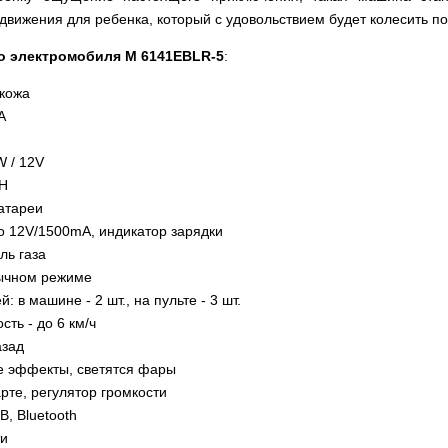
вижения для ребенка, который с удовольствием будет колесить по 
го электромобиля M 6141EBLR-5
:
окожа
A
W / 12V
AH
атареи
о 12V/1500mA, индикатор зарядки
ль газа
бычном режиме
: в машине - 2 шт., на пульте - 3 шт.
ть - до 6 км/ч
азад
е эффекты, светятся фары
арте, регулятор громкости
, Bluetooth
ти