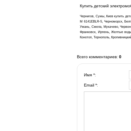
Купить детский электромо
Чернигов, Сумы, Киев купить дет
M 6141EBLR-5, Черноморск, Белг
Умань, Смела, Мукачево, Червон
Франковск, Ирпень, Желтые воды
Конотоп, Тернополь, Кропивницки
Всего комментариев
:
0
Имя *:
Email *: