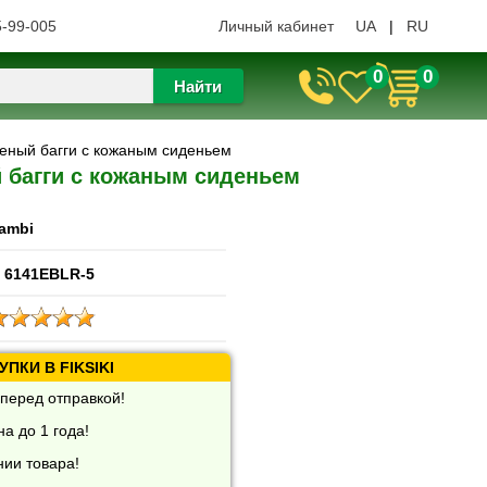
5-99-005
Личный кабинет
UA
|
RU
0
0
Найти
еный багги с кожаным сиденьем
 багги с кожаным сиденьем
ambi
 6141EBLR-5
ПКИ В FIKSIKI
перед отправкой!
а до 1 года!
нии товара!