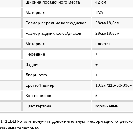
Ширина посадочного места
42 см
Материал
EVA
Размер передних колес/дисков
28см/18,5см
Размер задних колес/дисков
28см/18,5см
Материал
пластик
Передние
+
Задние
+
Двери откр.
+
Брутто/Размер
19,2кг/116-58-33см
Кол-во слоев
5
Цвет картона
коричневый
 6141EBLR-5 или получить дополнительную информацию о детско
азанным телефонам.