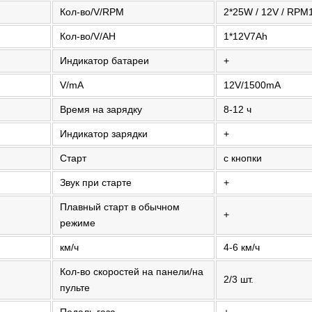
Кол-во/V/RPM
2*25W / 12V / RPM
Кол-во/V/AH
1*12V7Ah
Индикатор батареи
+
V/mA
12V/1500mA
Время на зарядку
8-12 ч
Индикатор зарядки
+
Старт
с кнопки
Звук при старте
+
Плавный старт в обычном
+
режиме
км/ч
4-6 км/ч
Кол-во скоростей на панели/на
2/3 шт.
пульте
Педаль газа
+