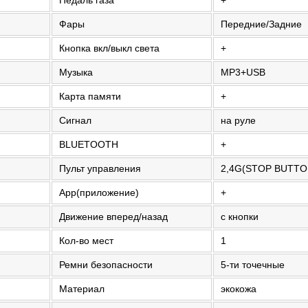
Фары
Передние/Задние
Кнопка вкл/выкл света
+
Музыка
MP3+USB
Карта памяти
+
Сигнал
на руле
BLUETOOTH
+
Пульт управления
2,4G(STOP BUTTO
App(приложение)
+
Движение вперед/назад
с кнопки
Кол-во мест
1
Ремни безопасности
5-ти точечные
Материал
экокожа