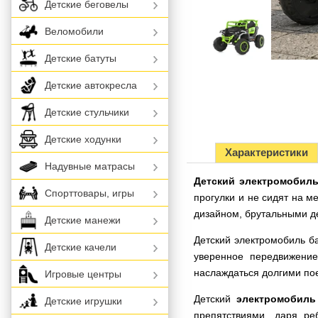
Детские беговелы
Веломобили
Детские батуты
Детские автокресла
Детские стульчики
Детские ходунки
Характеристики
Надувные матрасы
Детский электромобиль
Спорттовары, игры
прогулки и не сидят на м
дизайном, брутальными д
Детские манежи
Детский электромобиль б
Детские качели
уверенное передвижение
наслаждаться долгими пое
Игровые центры
Детский
электромобиль
Детские игрушки
препятствиями, даря р