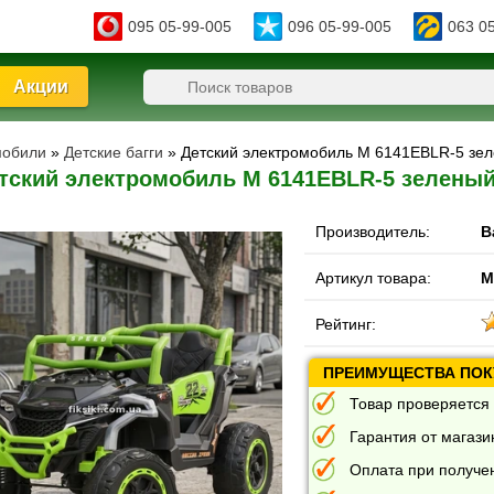
095 05-99-005
096 05-99-005
063 0
Акции
мобили
»
Детские багги
» Детский электромобиль M 6141EBLR-5 зел
тский электромобиль M 6141EBLR-5 зеленый
Производитель:
B
Артикул товара:
M
Рейтинг:
ПРЕИМУЩЕСТВА ПОКУ
Товар проверяется 
Гарантия от магазин
Оплата при получе