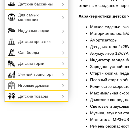
Детские бассейны
отличным средством перед
Для самых
Характеристики детско
маленьких
Мягкое сиденье: эк
Надувные лодки
Материал колес: EV
Амортизаторы
Детские кроватки
Два двигателя 2х25
Сап борды
Аккумулятор 12V/7
Индикатор заряда б
Детские горки
Зарядное устройств
Старт - кнопка, педа
Зимний транспорт
Плавный старт в о
Игровые домики
Количество скоростей
Максимальная скорос
Детские товары
Движение вперед-н
Световые и звуковы
Музыка, звук при ст
Магнитола: MP3+USB
Ремень безопаснос