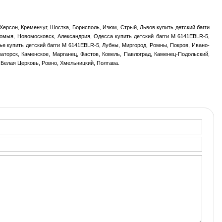
 Херсон, Кременчуг, Шостка, Борисполь, Изюм, Стрый, Львов купить детский багги
ломыя, Новомосковск, Александрия, Одесса купить детский багги M 6141EBLR-5,
е купить детский багги M 6141EBLR-5, Лубны, Миргород, Ромны, Покров, Ивано-
аторск, Каменское, Марганец, Фастов, Ковель, Павлоград, Каменец-Подольский,
 Белая Церковь, Ровно, Хмельницкий, Полтава.