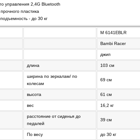
го управления 2,4G Bluetooth
 прочного пластика
подъемность - до 30 кг
M 6141EBLR
Bambi Racer
джип
длина
103 см
ширина по зеркалам/ по
69 см
колесам
высота
61 см
вес
16,2 кг
расстояние от сиденья до
39 см
педалей
По весу
до 30 кг