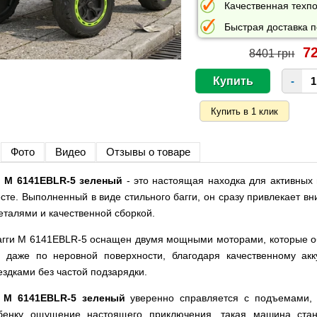
Качественная техпо
Быстрая доставка п
72
8401 грн
-
Фото
Видео
Отзывы о товаре
 M 6141EBLR-5 зеленый
- это настоящая находка для активных
есте. Выполненный в виде стильного багги, он сразу привлекает 
еталями и качественной сборкой.
агги M 6141EBLR-5 оснащен двумя мощными моторами, которые о
 даже по неровной поверхности, благодаря качественному ак
здками без частой подзарядки.
 M 6141EBLR-5 зеленый
уверенно справляется с подъемами,
ебенку ощущение настоящего приключения, такая машина стан