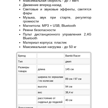
Максимальная скорость - до 7 км/ч
Движение вперед-назад
Световые и звуковые эффекты, светятся
фары
Музыка, звук при старте, регулятор
громкости
Магнитола: MP3 + USB, Bluetooth
Ремни безопасности
Пульт дистанционного управления 2,4G
Bluetooth
Материал корпуса: пластик
Максимальная нагрузка - до 50 кг
Бренд
Bambi Racer
Тип
джип
Размеры
длина
145 см
товара
ширина по зеркалам
89 см / 97 см
/ по колесам
высота
94 см
вес
38,4 кг
расстояние от
40 см
сиденья до педалей
Допустимая