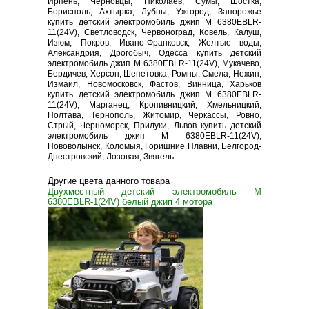
Ирпень, Черновцы, Николаев, Сумы, Шостка,
Борисполь, Ахтырка, Лубны, Ужгород, Запорожье
купить детский электромобиль джип M 6380EBLR-
11(24V), Светловодск, Червоноград, Ковель, Калуш,
Изюм, Покров, Ивано-Франковск, Желтые воды,
Александрия, Дрогобыч, Одесса купить детский
электромобиль джип M 6380EBLR-11(24V), Мукачево,
Бердичев, Херсон, Шепетовка, Ромны, Смела, Нежин,
Измаил, Новомосковск, Фастов, Винница, Харьков
купить детский электромобиль джип M 6380EBLR-
11(24V), Марганец, Кропивницкий, Хмельницкий,
Полтава, Тернополь, Житомир, Черкассы, Ровно,
Стрый, Черноморск, Прилуки, Львов купить детский
электромобиль джип M 6380EBLR-11(24V),
Нововолынск, Коломыя, Горишние Плавни, Белгород-
Днестровский, Лозовая, Звягель.
Другие цвета данного товара
Двухместный детский электромобиль M
6380EBLR-1(24V) белый джип 4 мотора