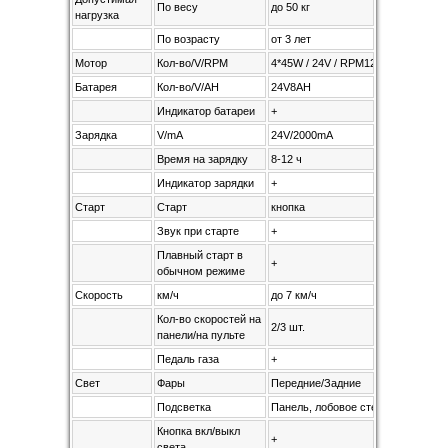
По весу
до 50 кг
нагрузка
По возрасту
от 3 лет
Мотор
Кол-во/V/RPM
4*45W / 24V / RPM12000
Батарея
Кол-во/V/AH
24V8AH
Индикатор батареи
+
Зарядка
V/mA
24V/2000mA
Время на зарядку
8-12 ч
Индикатор зарядки
+
Старт
Старт
кнопка
Звук при старте
+
Плавный старт в
+
обычном режиме
Скорость
км/ч
до 7 км/ч
Кол-во скоростей на
2/3 шт.
панели/на пульте
Педаль газа
+
Свет
Фары
Передние/Задние
Подсветка
Панель, лобовое стекло, прожекто
Кнопка вкл/выкл
+
света