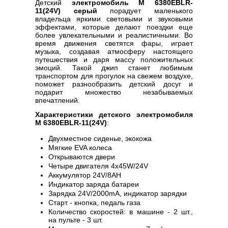
Детский
электромобиль M 6380EBLR-
11(24V) серый
порадует маленького
владельца яркими световыми и звуковыми
эффектами, которые делают поездки еще
более увлекательными и реалистичными. Во
время движения светятся фары, играет
музыка, создавая атмосферу настоящего
путешествия и даря массу положительных
эмоций. Такой джип станет любимым
транспортом для прогулок на свежем воздухе,
поможет разнообразить детский досуг и
подарит множество незабываемых
впечатлений.
Характеристики детского электромобиля
M 6380EBLR-11(24V)
:
Двухместное сиденье, экокожа
Мягкие EVA колеса
Открываются двери
Четыре двигателя 4х45W/24V
Аккумулятор 24V/8AH
Индикатор заряда батареи
Зарядка 24V/2000mA, индикатор зарядки
Старт - кнопка, педаль газа
Количество скоростей: в машине - 2 шт.,
на пульте - 3 шт.