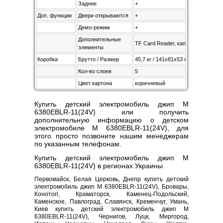
Задние
+
Доп. функции
Двери открываются
+
Демо-режим
+
Дополнительные
TF Card Reader, капот открываетс
элементы
Коробка
Брутто / Размер
45,7 кг / 141х81х53 см
Кол-во слоев
5
Цвет картона
коричневый
Купить детский электромобиль джип M
6380EBLR-11(24V) или получить
дополнительную информацию о детском
электромобиле M 6380EBLR-11(24V), для
этого просто позвоните нашим менеджерам
по указанным телефонам.
Купить детский электромобиль джип M
6380EBLR-11(24V) в регионах Украины
Первомайск, Белая Церковь, Днепр купить детский
электромобиль джип M 6380EBLR-11(24V), Бровары,
Конотоп, Краматорск, Каменец-Подольский,
Каменское, Павлоград, Славянск, Кременчуг, Умань,
Киев купить детский электромобиль джип M
6380EBLR-11(24V), Чернигов, Луцк, Миргород,