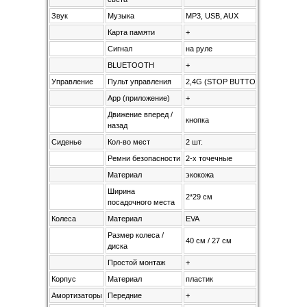
Звук
Музыка
MP3, USB, AUX
Карта памяти
+
Сигнал
на руле
BLUETOOTH
+
Управление
Пульт управления
2,4G (STOP BUTTON)
App (приложение)
+
Движение вперед /
кнопка
назад
Сиденье
Кол-во мест
2 шт.
Ремни безопасности
2-х точечные
Материал
экокожа
Ширина
2*29 см
посадочного места
Колеса
Материал
EVA
Размер колеса /
40 см / 27 см
диска
Простой монтаж
+
Корпус
Материал
пластик
Амортизаторы
Передние
+