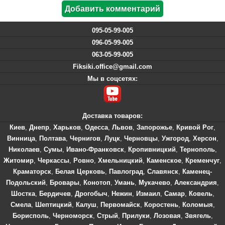
095-05-99-005
096-05-99-005
063-05-99-005
Fiksiki.office@gmail.com
Мы в соцсетях:
Доставка товаров:
Киев
,
Днепр
,
Харьков
,
Одесса
,
Львов
,
Запорожье
,
Кривой Рог
,
Винница
,
Полтава
,
Чернигов
,
Луцк
,
Черновцы
,
Ужгород
,
Херсон
,
Николаев
,
Сумы
,
Ивано-Франковск
,
Кропивницкий
,
Тернополь
,
Житомир
,
Черкассы
,
Ровно
,
Хмельницкий
,
Каменское
,
Кременчуг
,
Краматорск
,
Белая Церковь
,
Павлоград
,
Славянск
,
Каменец-
Подольский
,
Бровары
,
Конотоп
,
Умань
,
Мукачево
,
Александрия
,
Шостка
,
Бердичев
,
Дрогобыч
,
Нежин
,
Измаил
,
Самар
,
Ковель
,
Смела
,
Шептицкий
,
Калуш
,
Первомайск
,
Коростень
,
Коломыя
,
Борисполь
,
Черноморск
,
Стрый
,
Прилуки
,
Лозовая
,
Звягель
,