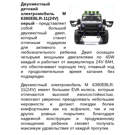
Двухместный
детский
электромобиль M
6380EBLR-11(24V)
серый
- представляет
собой большой
двухместный джип,
который станет
отличным подарком
для активного и
любознательного ребенка. Джип оснащен
четырьмя мощными двигателями по 45W
каждый и работает от аккумулятора 24V 8AH,
что обеспечивает хорошую тягу, плавный ход
и продолжительное время катания без
подзарядки.
Двухместный электромобиль M 6380EBLR-
11(24V) имеет большие EVA колеса, которые
отличаются высокой износостойкостью,
помогают уверенно преодолевать небольшие
неровности и делают поездки более
комфортными как на асфальте, так и на
других ровных покрытиях. Благодаря
надежной конструкции и продуманному
оснащению ребенок сможет получать
максимум удовольствия от каждой прогулки.