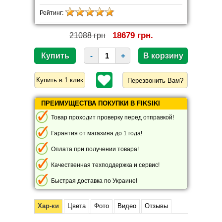
Рейтинг:
18679 грн.
21088 грн
-
+
Перезвонить Вам?
ПРЕИМУЩЕСТВА ПОКУПКИ В FIKSIKI
Товар проходит проверку перед отправкой!
Гарантия от магазина до 1 года!
Оплата при получении товара!
Качественная техподдержка и сервис!
Быстрая доставка по Украине!
Хар-ки
Цвета
Фото
Видео
Отзывы