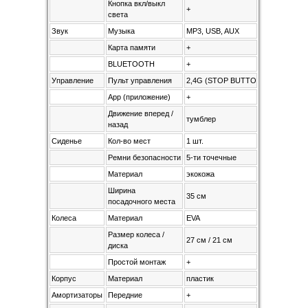
Кнопка вкл/выкл
+
света
Звук
Музыка
MP3, USB, AUX
Карта памяти
+
BLUETOOTH
+
Управление
Пульт управления
2,4G (STOP BUTTON)
App (приложение)
+
Движение вперед /
тумблер
назад
Сиденье
Кол-во мест
1 шт.
Ремни безопасности
5-ти точечные
Материал
экокожа
Ширина
35 см
посадочного места
Колеса
Материал
EVA
Размер колеса /
27 см / 21 см
диска
Простой монтаж
+
Корпус
Материал
пластик
Амортизаторы
Передние
+