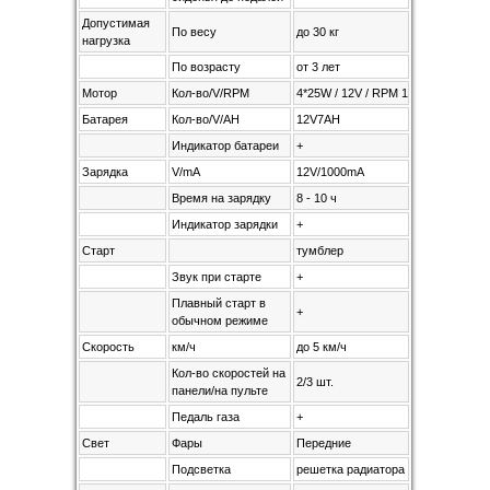
Допустимая
По весу
до 30 кг
нагрузка
По возрасту
от 3 лет
Мотор
Кол-во/V/RPM
4*25W / 12V / RPM 17000
Батарея
Кол-во/V/AH
12V7AH
Индикатор батареи
+
Зарядка
V/mA
12V/1000mA
Время на зарядку
8 - 10 ч
Индикатор зарядки
+
Старт
тумблер
Звук при старте
+
Плавный старт в
+
обычном режиме
Скорость
км/ч
до 5 км/ч
Кол-во скоростей на
2/3 шт.
панели/на пульте
Педаль газа
+
Свет
Фары
Передние
Подсветка
решетка радиатора