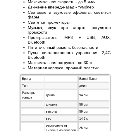
Максимальная скорость - до 5 км/ч
Движение вперед-назад - тумблер
Световые и звуковые эффекты, светятся
фары
Светятся прожекторы
Музыка, звук при старте, регулятор
громкости
Проигрыватель: MP3 + USB, AUX,
Bluetooth
Пятиточечный ремень безопасности
Пульт дистанционного управления 2,4G
Bluetooth
Максимальная нагрузка - до 30 кг
Материал корпуса: прочный пластик
Бренд
Bambi Racer
Тип
джип
Размеры
длина
94 см
товара
ширина
58 см
высота
59 см
вес
14,5 кг
расстояние от
25 см
сиденья до педалей