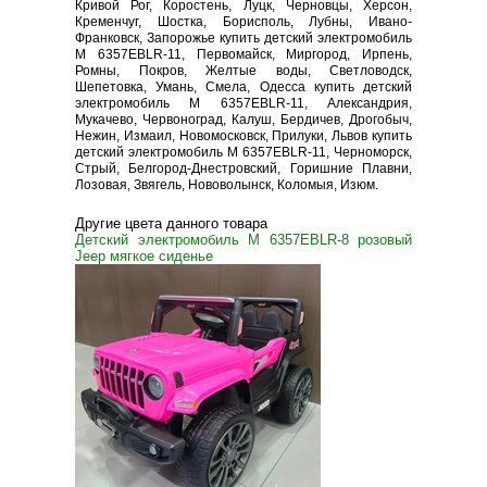
Кривой Рог, Коростень, Луцк, Черновцы, Херсон,
Кременчуг, Шостка, Борисполь, Лубны, Ивано-
Франковск, Запорожье купить детский электромобиль
M 6357EBLR-11, Первомайск, Миргород, Ирпень,
Ромны, Покров, Желтые воды, Светловодск,
Шепетовка, Умань, Смела, Одесса купить детский
электромобиль M 6357EBLR-11, Александрия,
Мукачево, Червоноград, Калуш, Бердичев, Дрогобыч,
Нежин, Измаил, Новомосковск, Прилуки, Львов купить
детский электромобиль M 6357EBLR-11, Черноморск,
Стрый, Белгород-Днестровский, Горишние Плавни,
Лозовая, Звягель, Нововолынск, Коломыя, Изюм.
Другие цвета данного товара
Детский электромобиль M 6357EBLR-8 розовый
Jeep мягкое сиденье