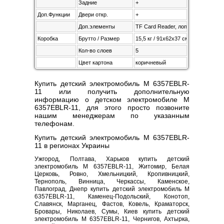
Задние
+
Доп.Функции
Двери откр.
+
Доп.элементы
TF Card Reader, лопата
Коробка
Брутто / Размер
15,5 кг / 91х62х37 см
Кол-во слоев
5
Цвет картона
коричневый
Купить детский электромобиль M 6357EBLR-
11 или получить дополнительную
информацию о детском электромобиле M
6357EBLR-11, для этого просто позвоните
нашим менеджерам по указанным
телефонам.
Купить детский электромобиль M 6357EBLR-
11 в регионах Украины
Ужгород, Полтава, Харьков купить детский
электромобиль M 6357EBLR-11, Житомир, Белая
Церковь, Ровно, Хмельницкий, Кропивницкий,
Тернополь, Винница, Черкассы, Каменское,
Павлоград, Днепр купить детский электромобиль M
6357EBLR-11, Каменец-Подольский, Конотоп,
Славянск, Марганец, Фастов, Ковель, Краматорск,
Бровары, Николаев, Сумы, Киев купить детский
электромобиль M 6357EBLR-11, Чернигов, Ахтырка,