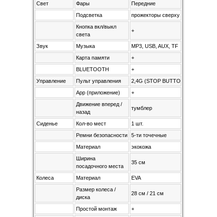
Свет
Фары
Передние
Подсветка
прожекторы сверху и спереди
Кнопка вкл/выкл
+
света
Звук
Музыка
MP3, USB, AUX, TF
Карта памяти
+
BLUETOOTH
+
Управление
Пульт управления
2,4G (STOP BUTTON)
App (приложение)
+
Движение вперед /
тумблер
назад
Сиденье
Кол-во мест
1 шт.
Ремни безопасности
5-ти точечные
Материал
экокожа
Ширина
35 см
посадочного места
Колеса
Материал
EVA
Размер колеса /
28 см / 21 см
диска
Простой монтаж
+