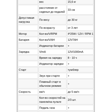
вес
15,6 кг
расстояние от
33 см
сиденья до педалей
Допустимая
По весу
до 30 кг
нагрузка
По возрасту
от 3 лет
Мотор
Кол-во/V/RPM
4*25W / 12V / RPM 17000
Батарея
Кол-во/V/AH
12V7AH
Индикатор батареи
+
Зарядка
V/mA
12V/1000mA
Время на зарядку
8 - 10 ч
Индикатор зарядки
+
Старт
тумблер
Звук при старте
+
Плавный старт в
+
обычном режиме
Скорость
км/ч
до 5 км/ч
Кол-во скоростей на
2/3 шт.
панели/на пульте
Педаль газа
+