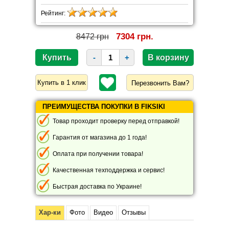
Рейтинг:
7304 грн.
8472 грн
-
+
Перезвонить Вам?
ПРЕИМУЩЕСТВА ПОКУПКИ В FIKSIKI
Товар проходит проверку перед отправкой!
Гарантия от магазина до 1 года!
Оплата при получении товара!
Качественная техподдержка и сервис!
Быстрая доставка по Украине!
Хар-ки
Фото
Видео
Отзывы