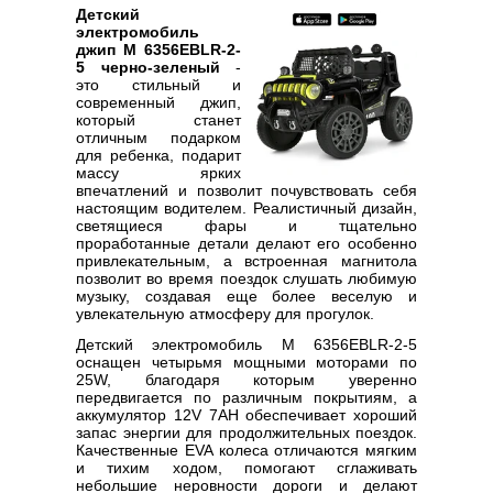
Детский
электромобиль
джип M 6356EBLR-2-
5 черно-зеленый
-
это стильный и
современный джип,
который станет
отличным подарком
для ребенка, подарит
массу ярких
впечатлений и позволит почувствовать себя
настоящим водителем. Реалистичный дизайн,
светящиеся фары и тщательно
проработанные детали делают его особенно
привлекательным, а встроенная магнитола
позволит во время поездок слушать любимую
музыку, создавая еще более веселую и
увлекательную атмосферу для прогулок.
Детский электромобиль M 6356EBLR-2-5
оснащен четырьмя мощными моторами по
25W, благодаря которым уверенно
передвигается по различным покрытиям, а
аккумулятор 12V 7AH обеспечивает хороший
запас энергии для продолжительных поездок.
Качественные EVA колеса отличаются мягким
и тихим ходом, помогают сглаживать
небольшие неровности дороги и делают