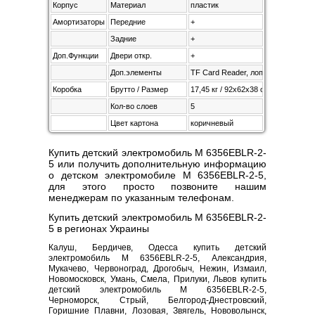
Корпус
Материал
пластик
Амортизаторы
Передние
+
Задние
+
Доп.Функции
Двери откр.
+
Доп.элементы
TF Card Reader, лопата
Коробка
Брутто / Размер
17,45 кг / 92х62х38 см
Кол-во слоев
5
Цвет картона
коричневый
Купить детский электромобиль M 6356EBLR-2-
5 или получить дополнительную информацию
о детском электромобиле M 6356EBLR-2-5,
для этого просто позвоните нашим
менеджерам по указанным телефонам.
Купить детский электромобиль M 6356EBLR-2-
5 в регионах Украины
Калуш, Бердичев, Одесса купить детский
электромобиль M 6356EBLR-2-5, Александрия,
Мукачево, Червоноград, Дрогобыч, Нежин, Измаил,
Новомосковск, Умань, Смела, Прилуки, Львов купить
детский электромобиль M 6356EBLR-2-5,
Черноморск, Стрый, Белгород-Днестровский,
Горишние Плавни, Лозовая, Звягель, Нововолынск,