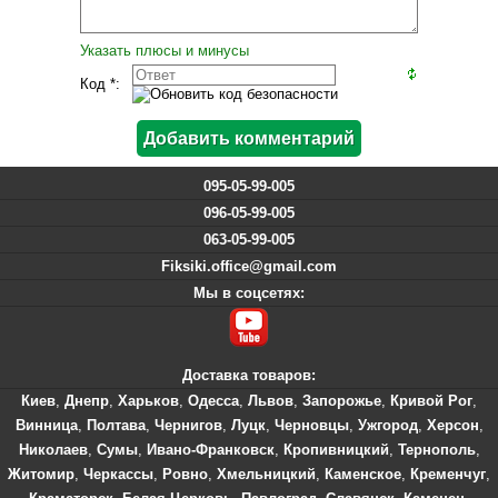
Указать плюсы и минусы
Код *:
095-05-99-005
096-05-99-005
063-05-99-005
Fiksiki.office@gmail.com
Мы в соцсетях:
Доставка товаров:
Киев
,
Днепр
,
Харьков
,
Одесса
,
Львов
,
Запорожье
,
Кривой Рог
,
Винница
,
Полтава
,
Чернигов
,
Луцк
,
Черновцы
,
Ужгород
,
Херсон
,
Николаев
,
Сумы
,
Ивано-Франковск
,
Кропивницкий
,
Тернополь
,
Житомир
,
Черкассы
,
Ровно
,
Хмельницкий
,
Каменское
,
Кременчуг
,