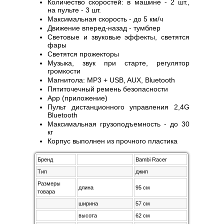
Количество скоростей: в машине - 2 шт.,
на пульте - 3 шт.
Максимальная скорость - до 5 км/ч
Движение вперед-назад - тумблер
Световые и звуковые эффекты, светятся
фары
Светятся прожекторы
Музыка, звук при старте, регулятор
громкости
Магнитола: MP3 + USB, AUX, Bluetooth
Пятиточечный ремень безопасности
App (приложение)
Пульт дистанционного управления 2,4G
Bluetooth
Максимальная грузоподъемность - до 30
кг
Корпус выполнен из прочного пластика
Бренд
Bambi Racer
Тип
джип
Размеры
длина
95 см
товара
ширина
57 см
высота
62 см