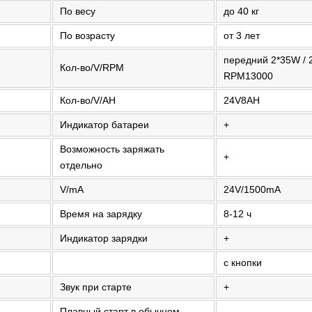
По весу
до 40 кг
По возрасту
от 3 лет
передний 2*35W / 
Кол-во/V/RPM
RPM13000
Кол-во/V/AH
24V8AH
Индикатор батареи
+
Возможность заряжать
+
отдельно
V/mA
24V/1500mA
Время на зарядку
8-12 ч
Индикатор зарядки
+
с кнопки
Звук при старте
+
Плавный старт в обычном