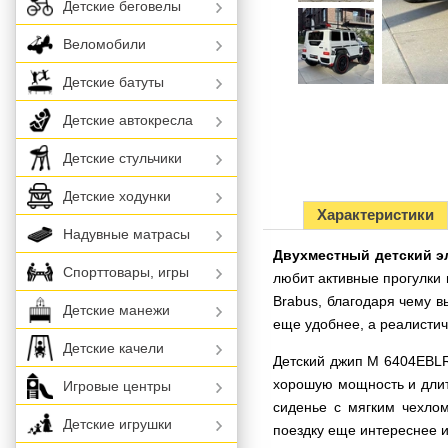
Детские беговелы
Веломобили
Детские батуты
Детские автокресла
Детские стульчики
Детские ходунки
Характеристики
Надувные матрасы
Двухместный детский э
Спорттовары, игры
любит активные прогулки
Brabus, благодаря чему 
Детские манежи
еще удобнее, а реалисти
Детские качели
Детский джип M 6404EBLR
хорошую мощность и длит
Игровые центры
сиденье с мягким чехло
Детские игрушки
поездку еще интереснее 