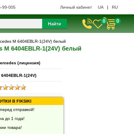
5-99-005
Личный кабинет
UA
|
RU
0
0
Найти
rcedes M 6404EBLR-1(24V) белый
s M 6404EBLR-1(24V) белый
ercedes (лицензия)
 6404EBLR-1(24V)
ПКИ В FIKSIKI
перед отправкой!
а до 1 года!
нии товара!