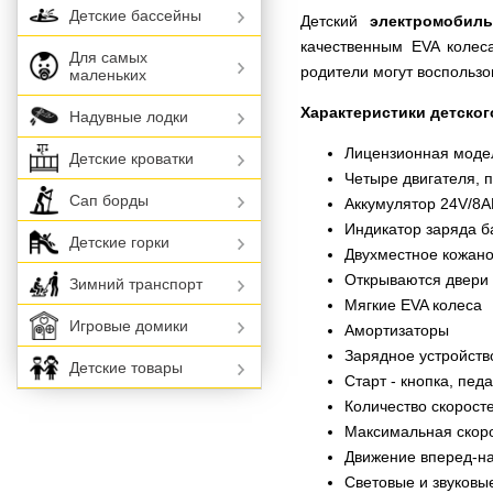
Детские бассейны
Детский
электромобил
качественным EVA колес
Для самых
родители могут воспольз
маленьких
Характеристики детског
Надувные лодки
Лицензионная модел
Детские кроватки
Четыре двигателя, 
Сап борды
Аккумулятор 24V/8
Индикатор заряда б
Детские горки
Двухместное кожан
Открываются двери
Зимний транспорт
Мягкие EVA колеса
Игровые домики
Амортизаторы
Зарядное устройств
Детские товары
Старт - кнопка, педа
Количество скоростей
Максимальная скорос
Движение вперед-н
Световые и звуковы