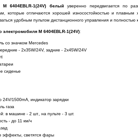
ь M 6404EBLR-1(24V) белый
уверенно передвигается по раз
ам, которые отличаются хорошей износостойкостью и плавным х
оваться удобным пультом дистанционного управления и полностью 
о электромобиля M 6404EBLR-1(24V)
:
ь со значком Mercedes
передние - 2х35W/24V, задние - 2х45W/24V
AH
атареи
ое сиденье
о 24V/1500mA, индикатор зарядки
ль газа
: в машине - 2 шт., на пульте - 3 шт.
ть - до 11 км/ч
азад
е эффекты, светятся фары