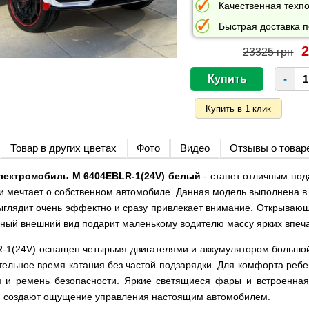
Качественная техпо
Быстрая доставка п
2
23325 грн
-
Товар в других цветах
Фото
Видео
Отзывы о товар
лектромобиль M 6404EBLR-1(24V) белый
- станет отличным под
 и мечтает о собственном автомобиле. Данная модель выполнена в
выглядит очень эффектно и сразу привлекает внимание. Открываю
чный внешний вид подарит маленькому водителю массу ярких впеч
-1(24V) оснащен четырьмя двигателями и аккумулятором большой
ельное время катания без частой подзарядки. Для комфорта реб
м и ремень безопасности. Яркие светящиеся фары и встроенна
и создают ощущение управления настоящим автомобилем.