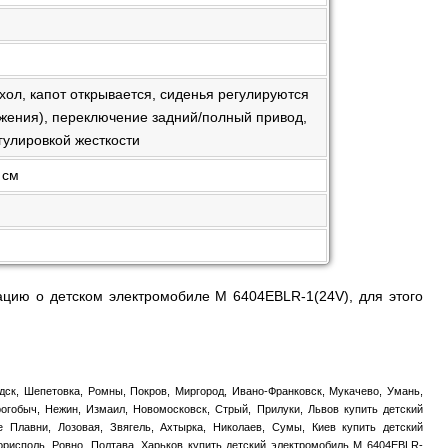
хол, капот открывается, сиденья регулируются
ожения), переключение задний/полный привод,
гулировкой жесткости
 см
цию о детском электромобиле M 6404EBLR-1(24V), для этого
ск, Шепетовка, Ромны, Покров, Миргород, Ивано-Франковск, Мукачево, Умань,
огобыч, Нежин, Измаил, Новомосковск, Стрый, Прилуки, Львов купить детский
 Плавни, Лозовая, Звягель, Ахтырка, Николаев, Сумы, Киев купить детский
Борисполь, Ровно, Полтава, Харьков купить детский электромобиль M 6404EBLR-