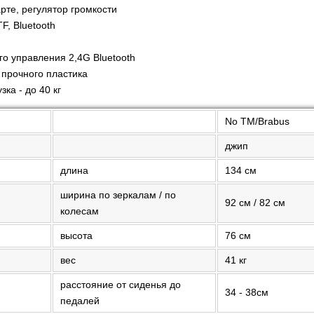
арте, регулятор громкости
F, Bluetooth
и
го управления 2,4G Bluetooth
 прочного пластика
ка - до 40 кг
No TM/Brabus
джип
длина
134 см
ширина по зеркалам / по
92 см / 82 см
колесам
высота
76 см
вес
41 кг
расстояние от сиденья до
34 - 38см
педалей