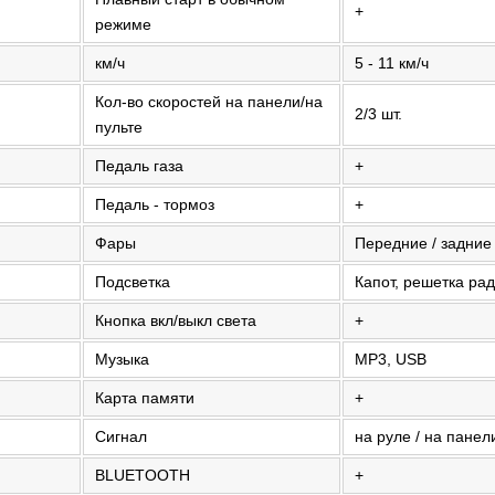
+
режиме
км/ч
5 - 11 км/ч
Кол-во скоростей на панели/на
2/3 шт.
пульте
Педаль газа
+
Педаль - тормоз
+
Фары
Передние / задние
Подсветка
Капот, решетка ра
Кнопка вкл/выкл света
+
Музыка
MP3, USB
Карта памяти
+
Сигнал
на руле / на панел
BLUETOOTH
+