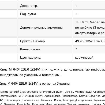
Двери откр.
+
Род. ручка
+
TF Card Reader, че
Дополнительные элементы
по глубине (3 пол
амортизаторы с ре
Брутто / Размер
49 кг / 135х80х43,5
Кол-во слоев
7
Цвет картона
коричневый
обиль M 6404EBLR-1(24V) или получить дополнительную информа
 менеджерам по указанным телефонам.
обиль M 6404EBLR-1(24V) в регионах Украины
купить детский электромобиль M 6404EBLR-1(24V), Лубны, Желтые воды, Светловод
лектромобиль M 6404EBLR-1(24V), Александрия, Червоноград, Калуш, Бердичев, Др
V), Черноморск, Нововолынск, Коломыя, Изюм, Белгород-Днестровский, Горишние
), Чернигов, Кривой Рог, Коростень, Луцк, Черновцы, Херсон, Кременчуг, Шостка, 