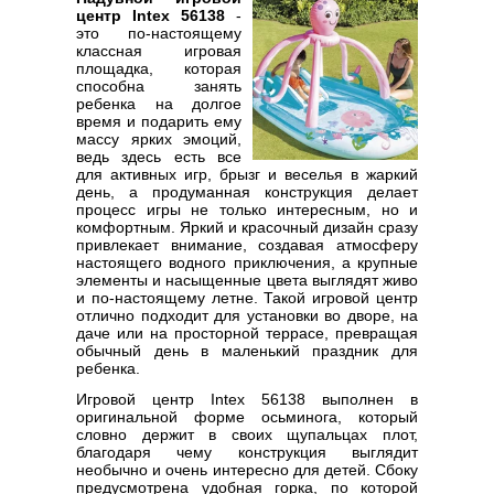
центр Intex 56138
-
это по-настоящему
классная игровая
площадка, которая
способна занять
ребенка на долгое
время и подарить ему
массу ярких эмоций,
ведь здесь есть все
для активных игр, брызг и веселья в жаркий
день, а продуманная конструкция делает
процесс игры не только интересным, но и
комфортным. Яркий и красочный дизайн сразу
привлекает внимание, создавая атмосферу
настоящего водного приключения, а крупные
элементы и насыщенные цвета выглядят живо
и по-настоящему летне. Такой игровой центр
отлично подходит для установки во дворе, на
даче или на просторной террасе, превращая
обычный день в маленький праздник для
ребенка.
Игровой центр Intex 56138 выполнен в
оригинальной форме осьминога, который
словно держит в своих щупальцах плот,
благодаря чему конструкция выглядит
необычно и очень интересно для детей. Сбоку
предусмотрена удобная горка, по которой