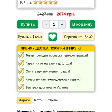
Рейтинг:
2074 грн.
2427 грн
-
+
Перезвонить Вам?
ПРЕИМУЩЕСТВА ПОКУПКИ В FIKSIKI
Товар проходит проверку перед отправкой!
Гарантия от магазина до 1 года!
Оплата при получении товара!
Качественная техподдержка и сервис!
Быстрая доставка по Украине!
Хар-ки
Фото
Отзывы
Надувной игровой