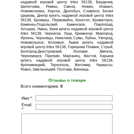
надувной игровой центр Intex 56138, Бердичев,
Шепетовка, Ромны, Смела, Нежин, Измаил,
Новомосковск, Херсон, Дрогобыч, Славянск, Белая
Церковь, Днепр купить надувной игровой центр Intex
56138, Бровары, Первомайск, Конотоп, Краматорск,
Каменец-Подольский, Каменское, Павлоград,
Ахтырка, Умань, Киев купить надувной игровой центр
Intex 56138, Чернигов, Луцк, Кременчуг, Миргород,
Ирпень, Черновцы, Николаев, Сумы, Лубны, Ужгород,
Нововолынск, Коломыя, Львов купить надувной
игровой центр Intex 56138, Горишние Плавни, Стрый,
Белгород-Днестровский, Лозовая, Звягель,
Черноморск, Прилуки, Марганец, Фастов, Харьков
купить надувной игровой центр Intex 56138,
Кропивницкий, Тернополь, Житомир, Черкассы,
Ровно, Хмельницкий, Полтава, Винница.
Отзывы о товаре
Всего комментариев
:
0
Имя *:
Email
*: