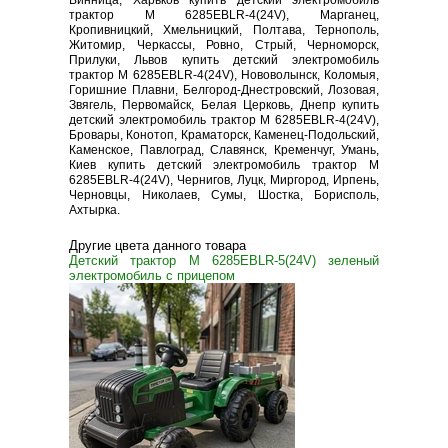
Винница, Харьков купить детский электромобиль
трактор M 6285EBLR-4(24V), Марганец,
Кропивницкий, Хмельницкий, Полтава, Тернополь,
Житомир, Черкассы, Ровно, Стрый, Черноморск,
Прилуки, Львов купить детский электромобиль
трактор M 6285EBLR-4(24V), Нововолынск, Коломыя,
Горишние Плавни, Белгород-Днестровский, Лозовая,
Звягель, Первомайск, Белая Церковь, Днепр купить
детский электромобиль трактор M 6285EBLR-4(24V),
Бровары, Конотоп, Краматорск, Каменец-Подольский,
Каменское, Павлоград, Славянск, Кременчуг, Умань,
Киев купить детский электромобиль трактор M
6285EBLR-4(24V), Чернигов, Луцк, Миргород, Ирпень,
Черновцы, Николаев, Сумы, Шостка, Борисполь,
Ахтырка.
Другие цвета данного товара
Детский трактор M 6285EBLR-5(24V) зеленый
электромобиль с прицепом