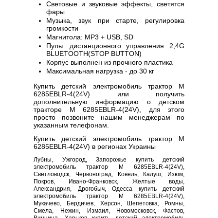
Световые и звуковые эффекты, светятся
фары
Музыка, звук при старте, регулировка
громкости
Магнитола: MP3 + USB, SD
Пульт дистанционного управления 2,4G
BLUETOOTH(STOP BUTTON)
Корпус выполнен из прочного пластика
Максимальная нагрузка - до 30 кг
Купить детский электромобиль трактор M
6285EBLR-4(24V) или получить
дополнительную информацию о детском
тракторе M 6285EBLR-4(24V), для этого
просто позвоните нашим менеджерам по
указанным телефонам.
Купить детский электромобиль трактор M
6285EBLR-4(24V) в регионах Украины
Лубны, Ужгород, Запорожье купить детский
электромобиль трактор M 6285EBLR-4(24V),
Светловодск, Червоноград, Ковель, Калуш, Изюм,
Покров, Ивано-Франковск, Желтые воды,
Александрия, Дрогобыч, Одесса купить детский
электромобиль трактор M 6285EBLR-4(24V),
Мукачево, Бердичев, Херсон, Шепетовка, Ромны,
Смела, Нежин, Измаил, Новомосковск, Фастов,