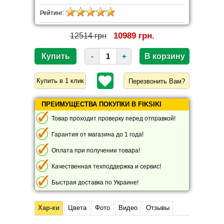
Рейтинг:
10989 грн.
12514 грн
-
+
Перезвонить Вам?
ПРЕИМУЩЕСТВА ПОКУПКИ В FIKSIKI
Товар проходит проверку перед отправкой!
Гарантия от магазина до 1 года!
Оплата при получении товара!
Качественная техподдержка и сервис!
Быстрая доставка по Украине!
Хар-ки
Цвета
Фото
Видео
Отзывы