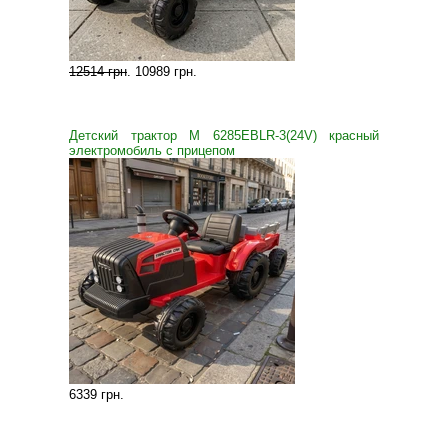
12514 грн
.
10989 грн
.
Детский трактор M 6285EBLR-3(24V) красный
электромобиль с прицепом
6339 грн
.