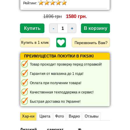
Рейтинг:
1580 грн.
1896 грн
-
+
Перезвонить Вам?
ПРЕИМУЩЕСТВА ПОКУПКИ В FIKSIKI
Товар проходит проверку перед отправкой!
Гарантия от магазина до 1 года!
Оплата при получении товара!
Качественная техподдержка и сервис!
Быстрая доставка по Украине!
Хар-ки
Цвета
Фото
Видео
Отзывы
Детский самокат