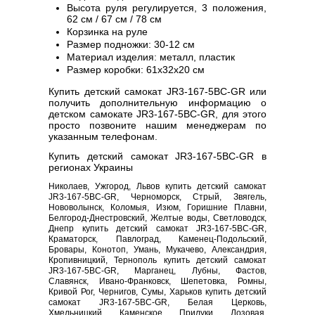
Высота руля регулируется, 3 положения,
62 см / 67 см / 78 см
Корзинка на руле
Размер подножки: 30-12 см
Материал изделия: металл, пластик
Размер коробки: 61х32х20 см
Купить детский самокат JR3-167-5BC-GR или
получить дополнительную информацию о
детском самокате JR3-167-5BC-GR, для этого
просто позвоните нашим менеджерам по
указанным телефонам.
Купить детский самокат JR3-167-5BC-GR в
регионах Украины
Николаев, Ужгород, Львов купить детский самокат
JR3-167-5BC-GR, Черноморск, Стрый, Звягель,
Нововолынск, Коломыя, Изюм, Горишние Плавни,
Белгород-Днестровский, Желтые воды, Светловодск,
Днепр купить детский самокат JR3-167-5BC-GR,
Краматорск, Павлоград, Каменец-Подольский,
Бровары, Конотоп, Умань, Мукачево, Александрия,
Кропивницкий, Тернополь купить детский самокат
JR3-167-5BC-GR, Марганец, Лубны, Фастов,
Славянск, Ивано-Франковск, Шепетовка, Ромны,
Кривой Рог, Чернигов, Сумы, Харьков купить детский
самокат JR3-167-5BC-GR, Белая Церковь,
Хмельницкий, Каменское, Прилуки, Лозовая,