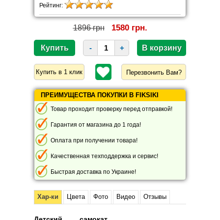
Рейтинг:
1580 грн.
1896 грн
-
+
Перезвонить Вам?
ПРЕИМУЩЕСТВА ПОКУПКИ В FIKSIKI
Товар проходит проверку перед отправкой!
Гарантия от магазина до 1 года!
Оплата при получении товара!
Качественная техподдержка и сервис!
Быстрая доставка по Украине!
Хар-ки
Цвета
Фото
Видео
Отзывы
Детский самокат