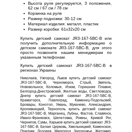
Высота руля регулируется, 3 положения,
62 см / 67 см / 78 см
Корзинка на руле
Размер подножки: 30-12 см
Материал изделия: металл, пластик
Размер коробки: 61х32х20 см
Купить детский самокат JR3-167-5BC-B или
получить дополнительную информацию о
детском самокате JR3-167-5BC-B, для этого
просто позвоните нашим менеджерам по
указанным телефонам.
Купить детский самокат JR3-167-5BC-B в
регионах Украины
Николаев, Ужгород, Львов купить детский самокат
JR3-167-5BC-B, Черноморск, Стрый, Звягель,
Нововолынск, Коломыя, Изюм, Горишние Плавни,
Белгород-Днестровский, Желтые воды, Светловодск,
Днепр купить детский самокат JR3-167-5BC-B,
Краматорск, Павлоград, Каменец-Подольский,
Бровары, Конотоп, Умань, Мукачево, Александрия,
Кропивницкий, Тернополь купить детский самокат
JR3-167-5BC-B, Марганец, Лубны, Фастов, Славянск,
Ивано-Франковск, Шепетовка, Ромны, Кривой Рог,
Чернигов, Сумы, Харьков купить детский самокат JR3-
167-5BC-B, Белая Церковь, Хмельницкий, Каменское,
Прилуки, Лозовая, Миргород, Запорожье, Житомир,