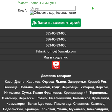
Указать плюсы и минусы
Код *:
095-05-99-005
096-05-99-005
063-05-99-005
Fiksiki.office@gmail.com
Мы в соцсетях:
Доставка товаров:
Киев
,
Днепр
,
Харьков
,
Одесса
,
Львов
,
Запорожье
,
Кривой Рог
,
Винница
,
Полтава
,
Чернигов
,
Луцк
,
Черновцы
,
Ужгород
,
Херсон
,
Николаев
,
Сумы
,
Ивано-Франковск
,
Кропивницкий
,
Тернополь
,
Житомир
,
Черкассы
,
Ровно
,
Хмельницкий
,
Каменское
,
Кременчуг
,
Краматорск
,
Белая Церковь
,
Павлоград
,
Славянск
,
Каменец-
Подольский
,
Бровары
,
Конотоп
,
Умань
,
Мукачево
,
Александрия
,