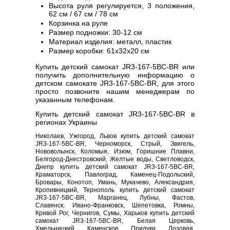
Высота руля регулируется, 3 положения,
62 см / 67 см / 78 см
Корзинка на руле
Размер подножки: 30-12 см
Материал изделия: металл, пластик
Размер коробки: 61х32х20 см
Купить детский самокат JR3-167-5BC-BR или
получить дополнительную информацию о
детском самокате JR3-167-5BC-BR, для этого
просто позвоните нашим менеджерам по
указанным телефонам.
Купить детский самокат JR3-167-5BC-BR в
регионах Украины
Николаев, Ужгород, Львов купить детский самокат
JR3-167-5BC-BR, Черноморск, Стрый, Звягель,
Нововолынск, Коломыя, Изюм, Горишние Плавни,
Белгород-Днестровский, Желтые воды, Светловодск,
Днепр купить детский самокат JR3-167-5BC-BR,
Краматорск, Павлоград, Каменец-Подольский,
Бровары, Конотоп, Умань, Мукачево, Александрия,
Кропивницкий, Тернополь купить детский самокат
JR3-167-5BC-BR, Марганец, Лубны, Фастов,
Славянск, Ивано-Франковск, Шепетовка, Ромны,
Кривой Рог, Чернигов, Сумы, Харьков купить детский
самокат JR3-167-5BC-BR, Белая Церковь,
Хмельницкий, Каменское, Прилуки, Лозовая,