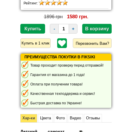
Рейтинг:
1580 грн.
1896 грн
-
+
Перезвонить Вам?
ПРЕИМУЩЕСТВА ПОКУПКИ В FIKSIKI
Товар проходит проверку перед отправкой!
Гарантия от магазина до 1 года!
Оплата при получении товара!
Качественная техподдержка и сервис!
Быстрая доставка по Украине!
Хар-ки
Цвета
Фото
Видео
Отзывы
Детский самокат