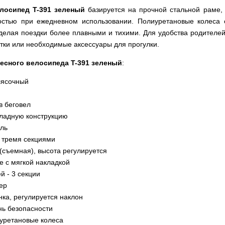
лосипед T-391 зеленый
базируется на прочной стальной раме, 
остью при ежедневном использовании. Полиуретановые колеса
елая поездки более плавными и тихими. Для удобства родителе
тки или необходимые аксессуары для прогулки.
есного велосипеда T-391 зеленый
:
лясочный
в беговел
кладную конструкцию
аль
 тремя секциями
 (съемная), высота регулируется
 с мягкой накладкой
й - 3 секции
ер
нка, регулируется наклон
нь безопасности
уретановые колеса