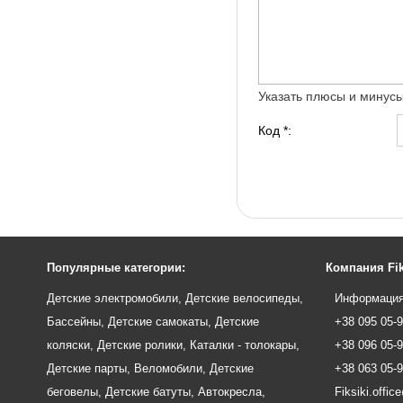
Указать плюсы и минус
Код *:
Популярные категории:
Компания Fik
Детские электромобили
,
Детские велосипеды
,
Информация
Бассейны
,
Детские самокаты
,
Детские
+38 095 05-
коляски
,
Детские ролики
,
Каталки - толокары
,
+38 096 05-
Детские парты
,
Веломобили
,
Детские
+38 063 05-
беговелы
,
Детские батуты
,
Автокресла
,
Fiksiki.offi