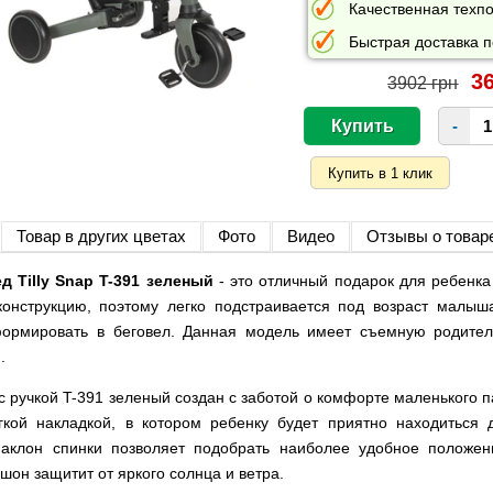
Качественная техпо
Быстрая доставка п
36
3902 грн
-
Товар в других цветах
Фото
Видео
Отзывы о товар
 Tilly Snap T-391 зеленый
- это отличный подарок для ребенк
онструкцию, поэтому легко подстраивается под возраст малыш
ормировать в беговел. Данная модель имеет съемную родитель
.
с ручкой T-391 зеленый создан с заботой о комфорте маленького 
кой накладкой, в котором ребенку будет приятно находиться
наклон спинки позволяет подобрать наиболее удобное положе
шон защитит от яркого солнца и ветра.