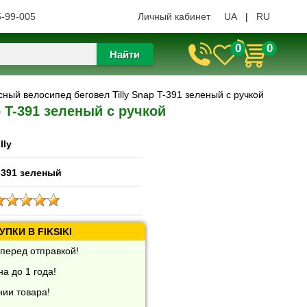
5-99-005
Личный кабинет
UA
|
RU
0
0
Найти
сный велосипед беговел Tilly Snap T-391 зеленый с ручкой
 T-391 зеленый с ручкой
lly
-391 зеленый
ПКИ В FIKSIKI
перед отправкой!
а до 1 года!
нии товара!