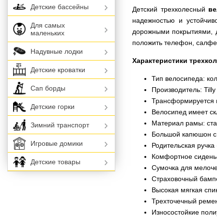
Детские бассейны
Детский трехколесный
ве
надежностью и устойчив
Для самых
дорожными покрытиями, д
маленьких
положить телефон, салфе
Надувные лодки
Характеристики трехкол
Детские кроватки
Тип велосипеда: ко
Сап борды
Производитель: Tilly
Трансформируется 
Детские горки
Велосипед имеет с
Материал рамы: ст
Зимний транспорт
Большой капюшон с
Игровые домики
Родительская ручка
Комфортное сиденье
Детские товары
Сумочка для мелоче
Страховочный бамп
Высокая мягкая спи
Трехточечный реме
Износостойкие поли