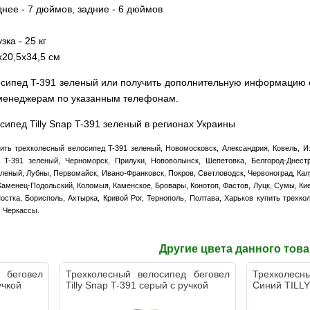
днее - 7 дюймов, задние - 6 дюймов
ка - 25 кг
х20,5х34,5 см
сипед T-391 зеленый или получить дополнительную информацию о 
 менеджерам по указанным телефонам.
сипед Tilly Snap T-391 зеленый в регионах Украины
ить трехколесный велосипед T-391 зеленый, Новомосковск, Александрия, Ковель, И
 T-391 зеленый, Черноморск, Прилуки, Нововолынск, Шепетовка, Белгород-Днес
леный, Лубны, Первомайск, Ивано-Франковск, Покров, Светловодск, Червоноград, Кал
Каменец-Подольский, Коломыя, Каменское, Бровары, Конотоп, Фастов, Луцк, Сумы, Ки
остка, Борисполь, Ахтырка, Кривой Рог, Тернополь, Полтава, Харьков купить трехк
, Черкассы.
Другие цвета данного тов
 беговел
Трехколесный велосипед беговел
Трехколес
учкой
Tilly Snap T-391 серый с ручкой
Синий TILLY