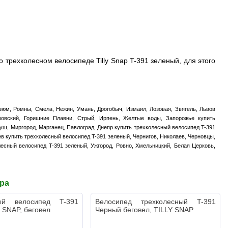
трехколесном велосипеде Tilly Snap T-391 зеленый, для этого
зюм, Ромны, Смела, Нежин, Умань, Дрогобыч, Измаил, Лозовая, Звягель, Львов
тровский, Горишние Плавни, Стрый, Ирпень, Желтые воды, Запорожье купить
уш, Миргород, Марганец, Павлоград, Днепр купить трехколесный велосипед T-391
ев купить трехколесный велосипед T-391 зеленый, Чернигов, Николаев, Черновцы,
олесный велосипед T-391 зеленый, Ужгород, Ровно, Хмельницкий, Белая Церковь,
ара
ный велосипед T-391
Велосипед трехколесный T-391
 SNAP, беговел
Черный беговел, TILLY SNAP