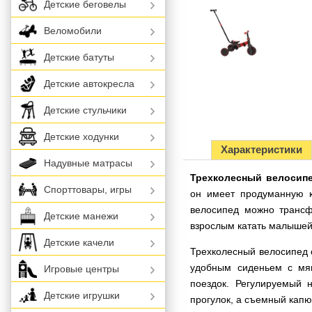
Детские беговелы
Веломобили
Детские батуты
Детские автокресла
Детские стульчики
Детские ходунки
Характеристики
Надувные матрасы
Трехколесный велосипед
Спорттовары, игры
он имеет продуманную к
велосипед можно трансф
Детские манежи
взрослым катать малышей
Детские качели
Трехколесный велосипед 
удобным сиденьем с мяг
Игровые центры
поездок. Регулируемый 
Детские игрушки
прогулок, а съемный капю