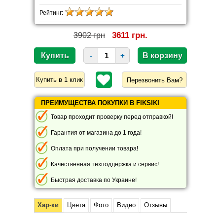
Рейтинг:
3611 грн.
3902 грн
-
+
Перезвонить Вам?
ПРЕИМУЩЕСТВА ПОКУПКИ В FIKSIKI
Товар проходит проверку перед отправкой!
Гарантия от магазина до 1 года!
Оплата при получении товара!
Качественная техподдержка и сервис!
Быстрая доставка по Украине!
Хар-ки
Цвета
Фото
Видео
Отзывы