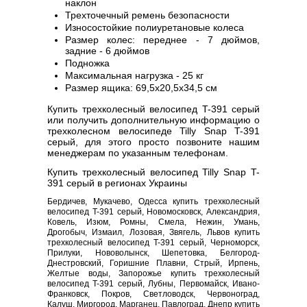
наклон
Трехточечный ремень безопасности
Износостойкие полиуретановые колеса
Размер колес: переднее - 7 дюймов,
задние - 6 дюймов
Подножка
Максимальная нагрузка - 25 кг
Размер ящика: 69,5х20,5х34,5 см
Купить трехколесный велосипед T-391 серый
или получить дополнительную информацию о
трехколесном велосипеде Tilly Snap T-391
серый, для этого просто позвоните нашим
менеджерам по указанным телефонам.
Купить трехколесный велосипед Tilly Snap T-
391 серый в регионах Украины
Бердичев, Мукачево, Одесса купить трехколесный
велосипед T-391 серый, Новомосковск, Александрия,
Ковель, Изюм, Ромны, Смела, Нежин, Умань,
Дрогобыч, Измаил, Лозовая, Звягель, Львов купить
трехколесный велосипед T-391 серый, Черноморск,
Прилуки, Нововолынск, Шепетовка, Белгород-
Днестровский, Горишние Плавни, Стрый, Ирпень,
Желтые воды, Запорожье купить трехколесный
велосипед T-391 серый, Лубны, Первомайск, Ивано-
Франковск, Покров, Светловодск, Червоноград,
Калуш, Миргород, Марганец, Павлоград, Днепр купить