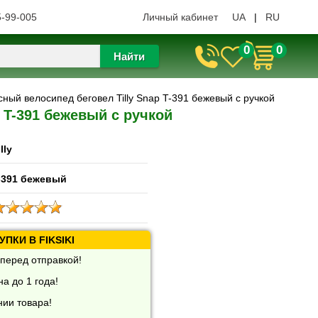
5-99-005
Личный кабинет
UA
|
RU
0
0
Найти
сный велосипед беговел Tilly Snap T-391 бежевый с ручкой
 T-391 бежевый с ручкой
lly
-391 бежевый
ПКИ В FIKSIKI
перед отправкой!
а до 1 года!
нии товара!