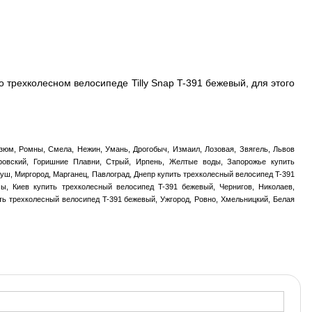
трехколесном велосипеде Tilly Snap T-391 бежевый, для этого
зюм, Ромны, Смела, Нежин, Умань, Дрогобыч, Измаил, Лозовая, Звягель, Львов
тровский, Горишние Плавни, Стрый, Ирпень, Желтые воды, Запорожье купить
уш, Миргород, Марганец, Павлоград, Днепр купить трехколесный велосипед T-391
мы, Киев купить трехколесный велосипед T-391 бежевый, Чернигов, Николаев,
ить трехколесный велосипед T-391 бежевый, Ужгород, Ровно, Хмельницкий, Белая