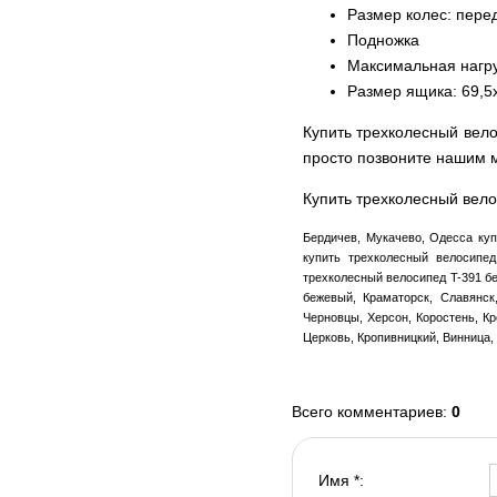
Размер колес: пере
Подножка
Максимальная нагруз
Размер ящика: 69,5
Купить трехколесный вело
просто позвоните нашим
Купить трехколесный вело
Бердичев, Мукачево, Одесса куп
купить трехколесный велосипед
трехколесный велосипед T-391 бе
бежевый, Краматорск, Славянск
Черновцы, Херсон, Коростень, Кр
Церковь, Кропивницкий, Винница,
Всего комментариев
:
0
Имя *: