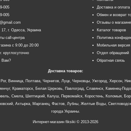
99-005
Доставка и оплата
99-005
Обмен и возврат т
ce@gmail.com
Отзывы о магазин
 17, г. Одесса, Украина
Каталог товаров
ты call-центра
Политика конфиде
азина с 9:00 до 20:00
Мобильная версия
e: круглосуточно
Отдел обращений
ь Вам?
Обратная связь
Доставка товаров:
Рог
,
Винница
,
Полтава
,
Чернигов
,
Луцк
,
Черновцы
,
Ужгород
,
Херсон
,
Ник
енчуг
,
Краматорск
,
Белая Церковь
,
Павлоград
,
Славянск
,
Каменец-Подо
овель
,
Смела
,
Шептицкий
,
Калуш
,
Первомайск
,
Коростень
,
Коломыя
,
Бор
ровский
,
Ахтырка
,
Марганец
,
Фастов
,
Лубны
,
Желтые Воды
,
Светловодс
города Украины.
Интернет-магазин fiksiki
© 2013-2026