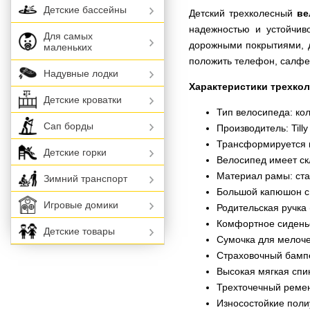
Детские бассейны
Детский трехколесный
ве
надежностью и устойчив
Для самых
дорожными покрытиями, д
маленьких
положить телефон, салфе
Надувные лодки
Характеристики трехко
Детские кроватки
Тип велосипеда: ко
Сап борды
Производитель: Tilly
Трансформируется 
Детские горки
Велосипед имеет с
Материал рамы: ст
Зимний транспорт
Большой капюшон с
Игровые домики
Родительская ручка
Комфортное сиденье
Детские товары
Сумочка для мелоче
Страховочный бамп
Высокая мягкая спи
Трехточечный реме
Износостойкие поли