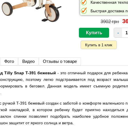
Качественная техпо
Быстрая доставка п
36
3902 грн
-
Фото
Видео
Отзывы о товаре
 Tilly Snap T-391 бежевый
- это отличный подарок для ребенк
онструкцию, поэтому легко подстраивается под возраст малыш
ормировать в беговел. Данная модель имеет съемную родитель
.
с ручкой T-391 бежевый создан с заботой о комфорте маленького 
кой накладкой, в котором ребенку будет приятно находиться
наклон спинки позволяет подобрать наиболее удобное положе
шон защитит от яркого солнца и ветра.