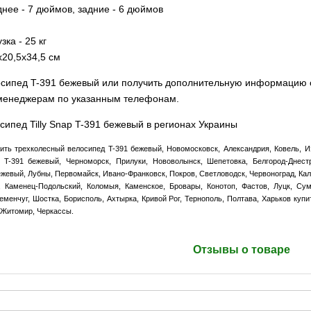
днее - 7 дюймов, задние - 6 дюймов
ка - 25 кг
х20,5х34,5 см
сипед T-391 бежевый или получить дополнительную информацию о 
 менеджерам по указанным телефонам.
сипед Tilly Snap T-391 бежевый в регионах Украины
ить трехколесный велосипед T-391 бежевый, Новомосковск, Александрия, Ковель, И
 T-391 бежевый, Черноморск, Прилуки, Нововолынск, Шепетовка, Белгород-Днес
жевый, Лубны, Первомайск, Ивано-Франковск, Покров, Светловодск, Червоноград, Кал
, Каменец-Подольский, Коломыя, Каменское, Бровары, Конотоп, Фастов, Луцк, Су
еменчуг, Шостка, Борисполь, Ахтырка, Кривой Рог, Тернополь, Полтава, Харьков куп
 Житомир, Черкассы.
Отзывы о товаре