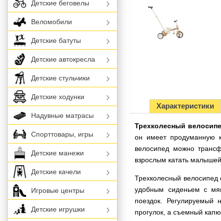
Детские беговелы
Веломобили
Детские батуты
Детские автокресла
Детские стульчики
Детские ходунки
Характеристики
Надувные матрасы
Трехколесный велосипед
Спорттовары, игры
он имеет продуманную к
велосипед можно трансф
Детские манежи
взрослым катать малышей
Детские качели
Трехколесный велосипед 
удобным сиденьем с мяг
Игровые центры
поездок. Регулируемый 
Детские игрушки
прогулок, а съемный капю