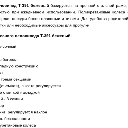
лосипед T-391 бежевый
базируется на прочной стальной раме,
остью при ежедневном использовании. Полиуретановые колеса
елая поездки более плавными и тихими. Для удобства родителе
тки или необходимые аксессуары для прогулки.
лесного велосипеда T-391 бежевый
:
лясочный
в беговел
кладную конструкцию
аль
 тремя секциями
 (съемная), высота регулируется
 с мягкой накладкой
й - 3 секции
ер
нка, регулируется наклон
нь безопасности
уретановые колеса