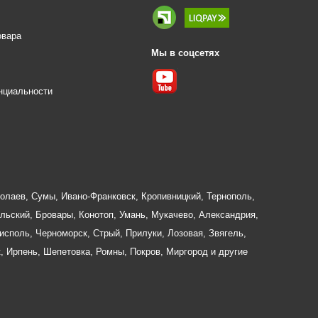
овара
Мы в соцсетях
е
нциальности
олаев
,
Сумы
,
Ивано-Франковск
,
Кропивницкий
,
Тернополь
,
льский
,
Бровары
,
Конотоп
,
Умань
,
Мукачево
,
Александрия
,
исполь
,
Черноморск
,
Стрый
,
Прилуки
,
Лозовая
,
Звягель
,
к
,
Ирпень
,
Шепетовка
,
Ромны
,
Покров
,
Миргород
и другие