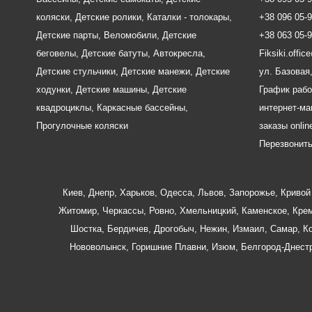
коляски
,
Детские ролики
,
Каталки - толокары
,
+38 096 05-
Детские парты
,
Веломобили
,
Детские
+38 063 05-
беговелы
,
Детские батуты
,
Автокресла
,
Fiksiki.offi
Детские стульчики
,
Детские манежи
,
Детские
ул. Базовая,
ходунки
,
Детские машины
,
Детские
График рабо
квадроциклы
,
Каркасные бассейны
,
интернет-маг
Прогулочные коляски
заказы onlin
Перезвонит
Киев
,
Днепр
,
Харьков
,
Одесса
,
Львов
,
Запорожье
,
Кривой 
Житомир
,
Черкассы
,
Ровно
,
Хмельницкий
,
Каменское
,
Крем
Шостка
,
Бердичев
,
Дрогобыч
,
Нежин
,
Измаил
,
Самар
,
К
Нововолынск
,
Горишние Плавни
,
Изюм
,
Белгород-Днест