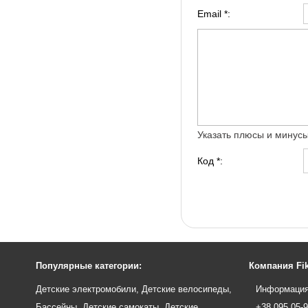
Email *:
Указать плюсы и минус
Код *:
Популярные категории:
Компания Fik
Детские электромобили
,
Детские велосипеды
,
Информация
Бассейны
,
Детские самокаты
,
Детские
+38 095 05-