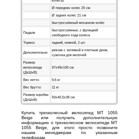
колеса)
Ø передних колес 25 см
Ø задних колес 21 см
быстросъёмный механизм колёс
быстросъёмные, с функцией
Педали
свободного хода колеса
Тормоз
задний, ножной, 2 шт.
рюкзак с затяжкой и плотным дном,
Дополнительно
сумочка для мелочей
Размер
велосипеда
97x49x100 см
(ДхШхВ):
Вес нетто:
9,6 кг
Вес брутто:
11 кг
Размер коробки
50x40,5x38 см
(ДхШхВ):
Купить трехколесный велосипед MT 1055
Beige или получить дополнительную
информацию о трехколесном велосипеде MT
1055 Beige, для этого просто позвоните
нашим менеджерам по указанным
телефонам.