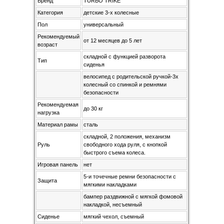
Бренд
TURBO TRIKE
Категория
детские 3-х колесные
Пол
универсальный
Рекомендуемый
от 12 месяцев до 5 лет
возраст
складной c функцией разворота
Тип
сиденья
велосипед с родительской ручкой-3х
колесный со спинкой и ремнями
безопасности
Рекомендуемая
до 30 кг
нагрузка
Материал рамы
сталь
складной, 2 положения, механизм
Руль
свободного хода руля, с кнопкой
быстрого съема колеса.
Игровая панель
нет
5-и точечные ремни безопасности с
Защита
мягкими накладками
бампер раздвижной с мягкой фомовой
накладкой, несъемный
Сиденье
мягкий чехол, съемный