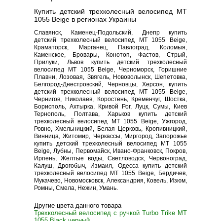
Купить детский трехколесный велосипед MT
1055 Beige в регионах Украины
Славянск, Каменец-Подольский, Днепр купить
детский трехколесный велосипед MT 1055 Beige,
Краматорск, Марганец, Павлоград, Коломыя,
Каменское, Бровары, Конотоп, Фастов, Стрый,
Прилуки, Львов купить детский трехколесный
велосипед MT 1055 Beige, Черноморск, Горишние
Плавни, Лозовая, Звягель, Нововолынск, Шепетовка,
Белгород-Днестровский, Черновцы, Херсон, купить
детский трехколесный велосипед MT 1055 Beige,
Чернигов, Николаев, Коростень, Кременчуг, Шостка,
Борисполь, Ахтырка, Кривой Рог, Луцк, Сумы, Киев
Тернополь, Полтава, Харьков купить детский
трехколесный велосипед MT 1055 Beige, Ужгород,
Ровно, Хмельницкий, Белая Церковь, Кропивницкий,
Винница, Житомир, Черкассы, Миргород, Запорожье
купить детский трехколесный велосипед MT 1055
Beige, Лубны, Первомайск, Ивано-Франковск, Покров,
Ирпень, Желтые воды, Светловодск, Червоноград,
Калуш, Дрогобыч, Измаил, Одесса купить детский
трехколесный велосипед MT 1055 Beige, Бердичев,
Мукачево, Новомосковск, Александрия, Ковель, Изюм,
Ромны, Смела, Нежин, Умань.
Другие цвета данного товара
Трехколесный велосипед с ручкой Turbo Trike MT
1055 Black черный