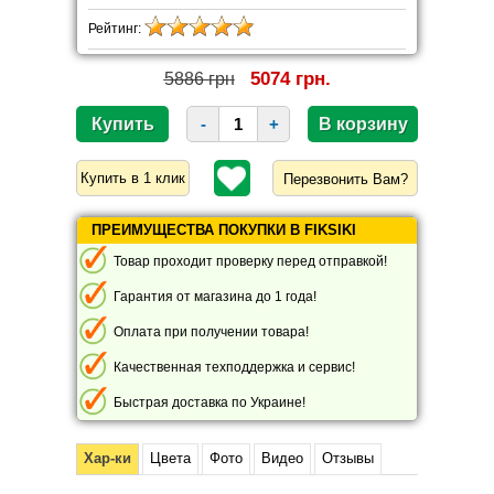
Рейтинг:
5074 грн.
5886 грн
-
+
Перезвонить Вам?
ПРЕИМУЩЕСТВА ПОКУПКИ В FIKSIKI
Товар проходит проверку перед отправкой!
Гарантия от магазина до 1 года!
Оплата при получении товара!
Качественная техподдержка и сервис!
Быстрая доставка по Украине!
Хар-ки
Цвета
Фото
Видео
Отзывы