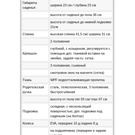
Габариты
ширина 23 см / глубина 23 см
сиденья:
высота от сиденья до пола 38 см
высота от сиденья до нижней подножки
21см
Спинка
высокая спинка 41,5 см/ ширина 31 см
2 положения
глубокий, с козырьком, регулируется с
Капюшон
помощью доп. тканевой вставки на
змейке, задняя часть: сетка
3 положения, съемный
смотровое окнo на магните (сетка)
Ткань
WPF водоотталкивающая пропитка
Родительская
сталь, телескопическая, 3 положения,
ручка
быстросъёмная
высота от пола min 93 см/ max 97 см
складная, с нескользящей
Подножка
поверхностью, доп. подножки под
сиденьем (на болтах)
Колеса
EVA, переднее 10 д./заднее 8 д.
на подшипниках (переднее и задние