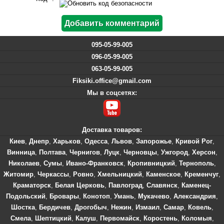
095-05-99-005
096-05-99-005
063-05-99-005
Fiksiki.office@gmail.com
Мы в соцсетях:
Доставка товаров:
Киев
,
Днепр
,
Харьков
,
Одесса
,
Львов
,
Запорожье
,
Кривой Рог
,
Винница
,
Полтава
,
Чернигов
,
Луцк
,
Черновцы
,
Ужгород
,
Херсон
,
Николаев
,
Сумы
,
Ивано-Франковск
,
Кропивницкий
,
Тернополь
,
Житомир
,
Черкассы
,
Ровно
,
Хмельницкий
,
Каменское
,
Кременчуг
,
Краматорск
,
Белая Церковь
,
Павлоград
,
Славянск
,
Каменец-
Подольский
,
Бровары
,
Конотоп
,
Умань
,
Мукачево
,
Александрия
,
Шостка
,
Бердичев
,
Дрогобыч
,
Нежин
,
Измаил
,
Самар
,
Ковель
,
Смела
,
Шептицкий
,
Калуш
,
Первомайск
,
Коростень
,
Коломыя
,