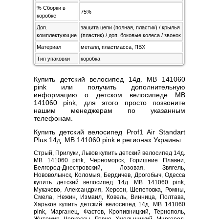
% Сборки в
75%
коробке
Доп.
защита цепи (полная, пластик) / крылья
комплектующие
(пластик) / доп. боковые колеса / звонок
Материал
металл, пластмасса, ПВХ
Тип упаковки
коробка
Купить детский велосипед 14д. MB 141060
pink или получить дополнительную
информацию о детском велосипеде MB
141060 pink, для этого просто позвоните
нашим менеджерам по указанным
телефонам.
Купить детский велосипед Prof1 Air Standart
Plus 14д. MB 141060 pink в регионах Украины
Стрый, Прилуки, Львов купить детский велосипед 14д.
MB 141060 pink, Черноморск, Горишние Плавни,
Белгород-Днестровский, Лозовая, Звягель,
Нововолынск, Коломыя, Бердичев, Дрогобыч, Одесса
купить детский велосипед 14д. MB 141060 pink,
Мукачево, Александрия, Херсон, Шепетовка, Ромны,
Смела, Нежин, Измаил, Ковель, Винница, Полтава,
Харьков купить детский велосипед 14д. MB 141060
pink, Марганец, Фастов, Кропивницкий, Тернополь,