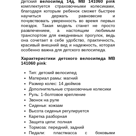
Детский
велосипед 14д. MB 141060 pink
комплектуется страховочными колесиками,
благодаря которым ребенок сможет быстрее
научиться держать равновесие и
почувствовать уверенность во время первых
поездок. Такая модель станет не просто
развлечением, а настоящим любимым
транспортом для ежедневных прогулок, ведь
она сочетает в себе удобство, практичность,
красивый внешний вид и надежность, которая
особенно важна для детского велосипеда.
Характеристики детского велосипеда MB
141060 pink
:
Тип: детский велосипед
Материал рамы: магний
Размер колес: 14 дюймов
Дополнительные страховочные колесики
Руль: 1-болтовое крепление
Звонок на руле
Сиденье: кожзам
Высота сиденья регулируется
Каретка разборная
Защита цепи: полная
Тормоза: передний, задний
Педали: пластмасса с боковыми