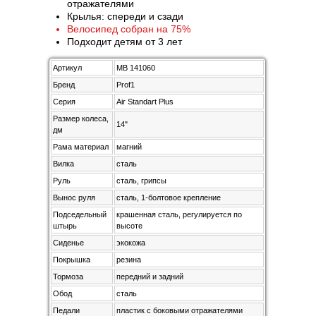
отражателями
Крылья: спереди и сзади
Велосипед собран на 75%
Подходит детям от 3 лет
Артикул
MB 141060
Бренд
Prof1
Серия
Air Standart Plus
Размер колеса,
14"
дм
Рама материал
магний
Вилка
сталь
Руль
сталь, грипсы
Вынос руля
сталь, 1-болтовое крепление
Подседельный
крашенная сталь, регулируется по
штырь
высоте
Сиденье
экокожа
Покрышка
резина
Тормоза
передний и задний
Обод
сталь
Педали
пластик с боковыми отражателями