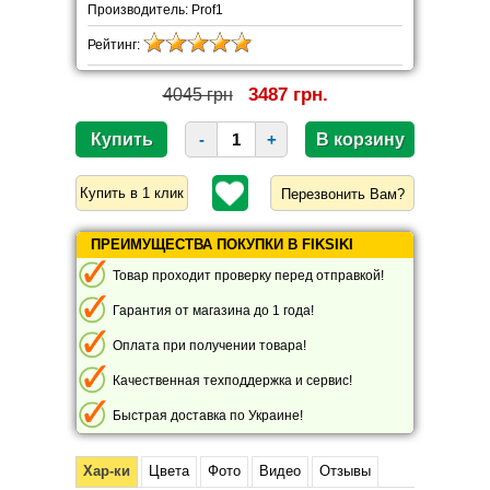
Производитель: Prof1
Рейтинг:
3487 грн.
4045 грн
-
+
Перезвонить Вам?
ПРЕИМУЩЕСТВА ПОКУПКИ В FIKSIKI
Товар проходит проверку перед отправкой!
Гарантия от магазина до 1 года!
Оплата при получении товара!
Качественная техподдержка и сервис!
Быстрая доставка по Украине!
Хар-ки
Цвета
Фото
Видео
Отзывы