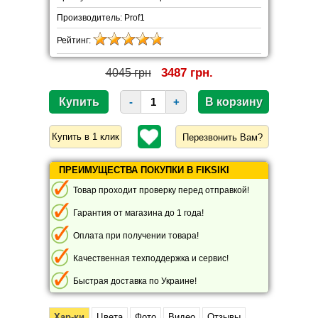
Производитель: Prof1
Рейтинг:
3487 грн.
4045 грн
-
+
Перезвонить Вам?
ПРЕИМУЩЕСТВА ПОКУПКИ В FIKSIKI
Товар проходит проверку перед отправкой!
Гарантия от магазина до 1 года!
Оплата при получении товара!
Качественная техподдержка и сервис!
Быстрая доставка по Украине!
Хар-ки
Цвета
Фото
Видео
Отзывы