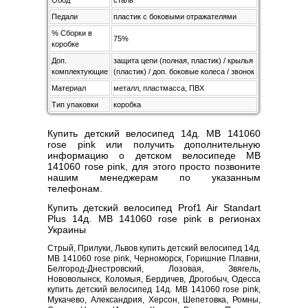
Обод
сталь
Педали
пластик с боковыми отражателями
% Сборки в
75%
коробке
Доп.
защита цепи (полная, пластик) / крылья
комплектующие
(пластик) / доп. боковые колеса / звонок
Материал
металл, пластмасса, ПВХ
Тип упаковки
коробка
Купить детский велосипед 14д. MB 141060
rose pink или получить дополнительную
информацию о детском велосипеде MB
141060 rose pink, для этого просто позвоните
нашим менеджерам по указанным
телефонам.
Купить детский велосипед Prof1 Air Standart
Plus 14д. MB 141060 rose pink в регионах
Украины
Стрый, Прилуки, Львов купить детский велосипед 14д.
MB 141060 rose pink, Черноморск, Горишние Плавни,
Белгород-Днестровский, Лозовая, Звягель,
Нововолынск, Коломыя, Бердичев, Дрогобыч, Одесса
купить детский велосипед 14д. MB 141060 rose pink,
Мукачево, Александрия, Херсон, Шепетовка, Ромны,