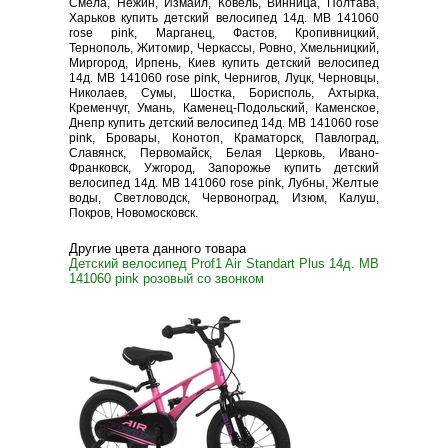
Смела, Нежин, Измаил, Ковель, Винница, Полтава,
Харьков купить детский велосипед 14д. MB 141060
rose pink, Марганец, Фастов, Кропивницкий,
Тернополь, Житомир, Черкассы, Ровно, Хмельницкий,
Миргород, Ирпень, Киев купить детский велосипед
14д. MB 141060 rose pink, Чернигов, Луцк, Черновцы,
Николаев, Сумы, Шостка, Борисполь, Ахтырка,
Кременчуг, Умань, Каменец-Подольский, Каменское,
Днепр купить детский велосипед 14д. MB 141060 rose
pink, Бровары, Конотоп, Краматорск, Павлоград,
Славянск, Первомайск, Белая Церковь, Ивано-
Франковск, Ужгород, Запорожье купить детский
велосипед 14д. MB 141060 rose pink, Лубны, Желтые
воды, Светловодск, Червоноград, Изюм, Калуш,
Покров, Новомосковск.
Другие цвета данного товара
Детский велосипед Prof1 Air Standart Plus 14д. MB
141060 pink розовый со звонком