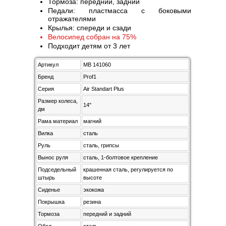
Тормоза: передний, задний
Педали: пластмасса с боковыми
отражателями
Крылья: спереди и сзади
Велосипед собран на 75%
Подходит детям от 3 лет
Артикул
MB 141060
Бренд
Prof1
Серия
Air Standart Plus
Размер колеса,
14"
дм
Рама материал
магний
Вилка
сталь
Руль
сталь, грипсы
Вынос руля
сталь, 1-болтовое крепление
Подседельный
крашенная сталь, регулируется по
штырь
высоте
Сиденье
экокожа
Покрышка
резина
Тормоза
передний и задний