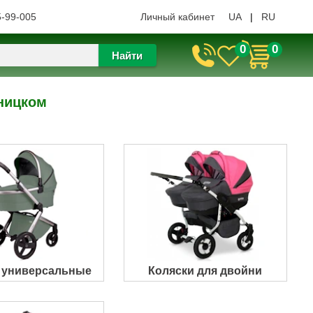
5-99-005
Личный кабинет
UA
|
RU
0
0
Найти
вницком
 универсальные
Коляски для двойни