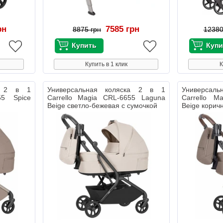
рн
7585 грн
8875 грн
12380
Купить в 1 клик
К
ка 2 в 1
Универсальная коляска 2 в 1
Универсал
55 Spice
Carrello Magia CRL-6655 Laguna
Carrello M
Beige светло-бежевая с сумочкой
Beige корич