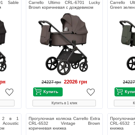
01 Sable
Carrello Ultimo CRL-6701 Lucky
Carrello U
м
Brown коричневая с дождевиком
Green зелен
грн
22026 грн
24227 грн
24227
Купить в 1 клик
К
ка 2 в 1
Прогулочная коляска Carrello Extra
Прогулочная
 Acoustic
CRL-6532 Vintage Brown
CRL-6532 S
ком
коричневая книжка
книжка