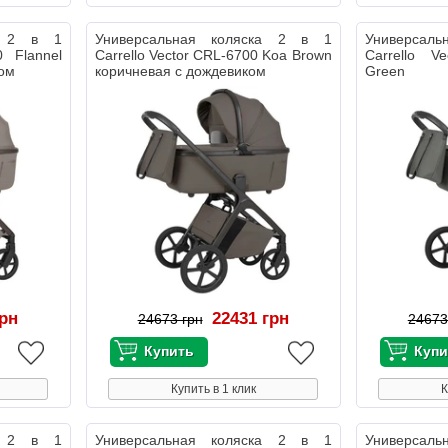
ка 2 в 1
Универсальная коляска 2 в 1
Универсал
0 Flannel
Carrello Vector CRL-6700 Koa Brown
Carrello V
ком
коричневая с дождевиком
Green т
дождевиком
грн
22431 грн
24673 грн
24673
Купить в 1 клик
К
ка 2 в 1
Универсальная коляска 2 в 1
Универсал