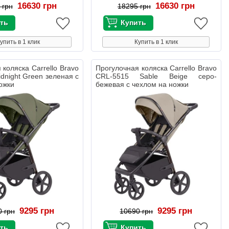
16630 грн
16630 грн
 грн
18295 грн
упить в 1 клик
Купить в 1 клик
 коляска Carrello Bravo
Прогулочная коляска Carrello Bravo
dnight Green зеленая с
CRL-5515 Sable Beige серо-
ожки
бежевая с чехлом на ножки
9295 грн
9295 грн
0 грн
10690 грн