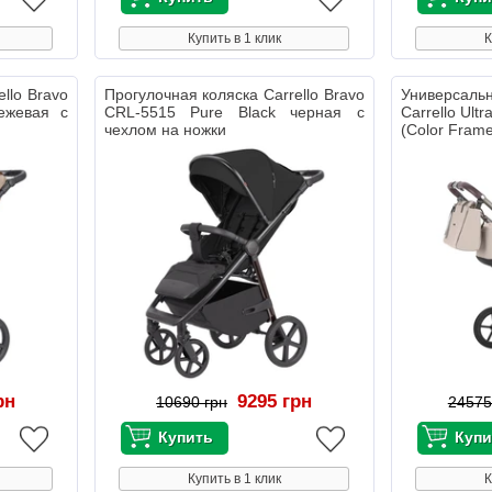
Купить в 1 клик
К
llo Bravo
Прогулочная коляска Carrello Bravo
Универсал
ежевая с
CRL-5515 Pure Black черная с
Carrello Ult
чехлом на ножки
(Color Fram
рн
9295 грн
10690 грн
24575
Купить в 1 клик
К