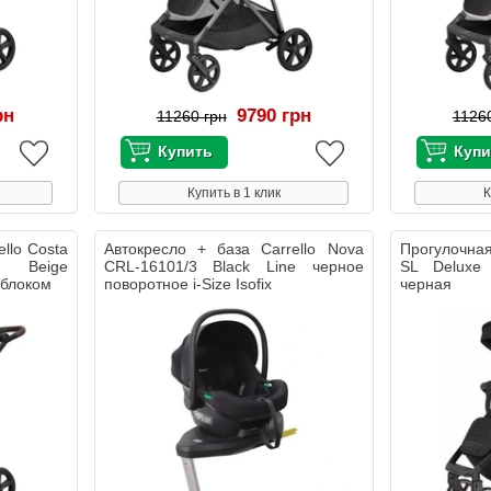
рн
9790 грн
11260 грн
1126
Купить в 1 клик
К
llo Costa
Автокресло + база Carrello Nova
Прогулочная
 Beige
CRL-16101/3 Black Line черное
SL Deluxe
 блоком
поворотное i-Size Isofix
черная