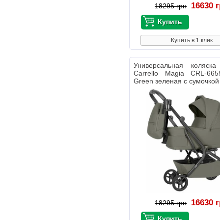
16630 
18295 грн
Купить в 1 клик
Универсальная коляс
Carrello Magia CRL-665
Green зеленая с сумочкой
16630 
18295 грн